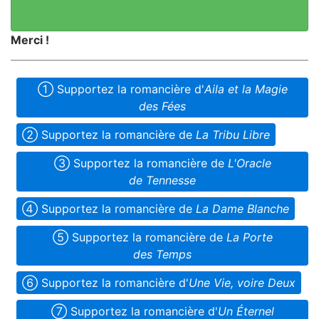
Merci !
➀ Supportez la romancière d'
Aila et la Magie
des Fées
➁ Supportez la romancière de
La Tribu Libre
➂ Supportez la romancière de
L'Oracle
de Tennesse
➃ Supportez la romancière de
La Dame Blanche
➄ Supportez la romancière de
La Porte
des Temps
➅ Supportez la romancière d'
Une Vie, voire Deux
➆ Supportez la romancière d'
Un Éternel