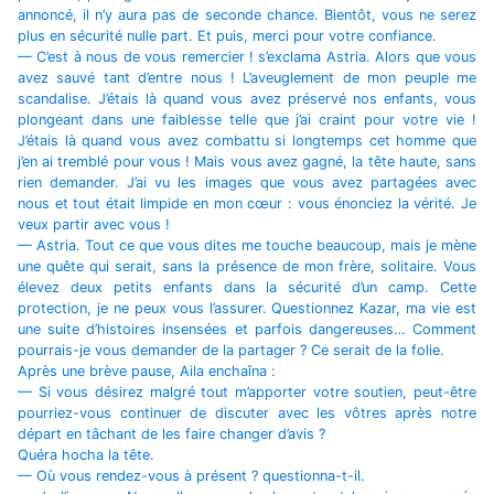
annoncé, il n’y aura pas de seconde chance. Bientôt, vous ne serez
plus en sécurité nulle part. Et puis, merci pour votre confiance.
— C’est à nous de vous remercier ! s’exclama Astria. Alors que vous
avez sauvé tant d’entre nous ! L’aveuglement de mon peuple me
scandalise. J’étais là quand vous avez préservé nos enfants, vous
plongeant dans une faiblesse telle que j’ai craint pour votre vie !
J’étais là quand vous avez combattu si longtemps cet homme que
j’en ai tremblé pour vous ! Mais vous avez gagné, la tête haute, sans
rien demander. J’ai vu les images que vous avez partagées avec
nous et tout était limpide en mon cœur : vous énonciez la vérité. Je
veux partir avec vous !
— Astria. Tout ce que vous dites me touche beaucoup, mais je mène
une quête qui serait, sans la présence de mon frère, solitaire. Vous
élevez deux petits enfants dans la sécurité d’un camp. Cette
protection, je ne peux vous l’assurer. Questionnez Kazar, ma vie est
une suite d’histoires insensées et parfois dangereuses… Comment
pourrais-je vous demander de la partager ? Ce serait de la folie.
Après une brève pause, Aila enchaîna :
— Si vous désirez malgré tout m’apporter votre soutien, peut-être
pourriez-vous continuer de discuter avec les vôtres après notre
départ en tâchant de les faire changer d’avis ?
Quéra hocha la tête.
— Où vous rendez-vous à présent ? questionna-t-il.