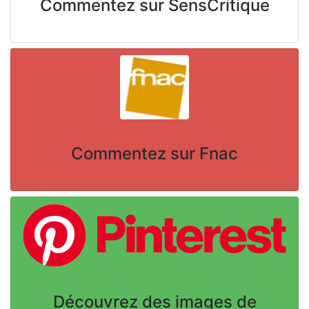
Commentez sur SensCritique
Commentez sur Fnac
Découvrez des images de