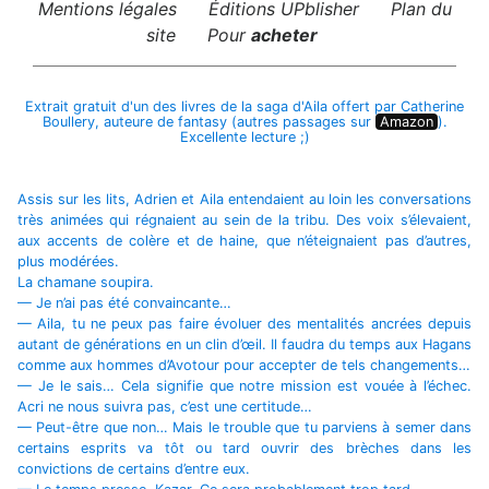
Mentions légales
Éditions UPblisher
Plan du
site
Pour
acheter
Extrait gratuit d'un des livres de la saga d'Aila offert par Catherine
Boullery, auteure de fantasy (autres passages sur
Amazon
).
Excellente lecture ;)
Assis sur les lits, Adrien et Aila entendaient au loin les conversations
très animées qui régnaient au sein de la tribu. Des voix s’élevaient,
aux accents de colère et de haine, que n’éteignaient pas d’autres,
plus modérées.
La chamane soupira.
— Je n’ai pas été convaincante…
— Aila, tu ne peux pas faire évoluer des mentalités ancrées depuis
autant de générations en un clin d’œil. Il faudra du temps aux Hagans
comme aux hommes d’Avotour pour accepter de tels changements…
— Je le sais… Cela signifie que notre mission est vouée à l’échec.
Acri ne nous suivra pas, c’est une certitude…
— Peut-être que non… Mais le trouble que tu parviens à semer dans
certains esprits va tôt ou tard ouvrir des brèches dans les
convictions de certains d’entre eux.