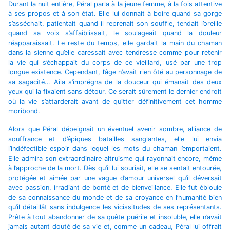
Durant la nuit entière, Péral parla à la jeune femme, à la fois attentive
à ses propos et à son état. Elle lui donnait à boire quand sa gorge
s’asséchait, patientait quand il reprenait son souffle, tendait l’oreille
quand sa voix s’affaiblissait, le soulageait quand la douleur
réapparaissait. Le reste du temps, elle gardait la main du chaman
dans la sienne qu’elle caressait avec tendresse comme pour retenir
la vie qui s’échappait du corps de ce vieillard, usé par une trop
longue existence. Cependant, l’âge n’avait rien ôté au personnage de
sa sagacité… Aila s’imprégna de la douceur qui émanait des deux
yeux qui la fixaient sans détour. Ce serait sûrement le dernier endroit
où la vie s’attarderait avant de quitter définitivement cet homme
moribond.
Alors que Péral dépeignait un éventuel avenir sombre, alliance de
souffrance et d’épiques batailles sanglantes, elle lui envia
l’indéfectible espoir dans lequel les mots du chaman l’emportaient.
Elle admira son extraordinaire altruisme qui rayonnait encore, même
à l’approche de la mort. Dès qu’il lui souriait, elle se sentait entourée,
protégée et aimée par une vague d’amour universel qu’il déversait
avec passion, irradiant de bonté et de bienveillance. Elle fut éblouie
de sa connaissance du monde et de sa croyance en l’humanité bien
qu’il détaillât sans indulgence les vicissitudes de ses représentants.
Prête à tout abandonner de sa quête puérile et insoluble, elle n’avait
jamais autant douté de sa vie et, comme un cadeau, Péral lui offrait