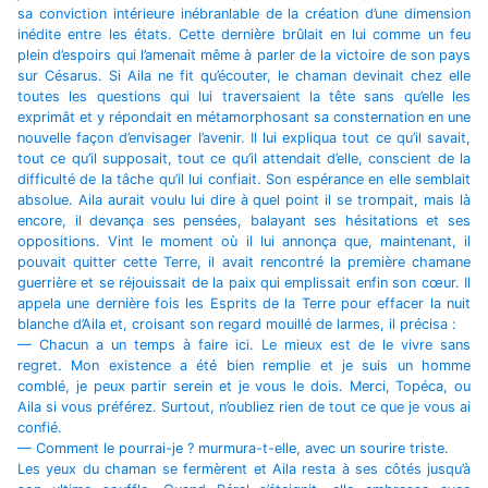
sa conviction intérieure inébranlable de la création d’une dimension
inédite entre les états. Cette dernière brûlait en lui comme un feu
plein d’espoirs qui l’amenait même à parler de la victoire de son pays
sur Césarus. Si Aila ne fit qu’écouter, le chaman devinait chez elle
toutes les questions qui lui traversaient la tête sans qu’elle les
exprimât et y répondait en métamorphosant sa consternation en une
nouvelle façon d’envisager l’avenir. Il lui expliqua tout ce qu’il savait,
tout ce qu’il supposait, tout ce qu’il attendait d’elle, conscient de la
difficulté de la tâche qu’il lui confiait. Son espérance en elle semblait
absolue. Aila aurait voulu lui dire à quel point il se trompait, mais là
encore, il devança ses pensées, balayant ses hésitations et ses
oppositions. Vint le moment où il lui annonça que, maintenant, il
pouvait quitter cette Terre, il avait rencontré la première chamane
guerrière et se réjouissait de la paix qui emplissait enfin son cœur. Il
appela une dernière fois les Esprits de la Terre pour effacer la nuit
blanche d’Aila et, croisant son regard mouillé de larmes, il précisa :
— Chacun a un temps à faire ici. Le mieux est de le vivre sans
regret. Mon existence a été bien remplie et je suis un homme
comblé, je peux partir serein et je vous le dois. Merci, Topéca, ou
Aila si vous préférez. Surtout, n’oubliez rien de tout ce que je vous ai
confié.
— Comment le pourrai-je ? murmura-t-elle, avec un sourire triste.
Les yeux du chaman se fermèrent et Aila resta à ses côtés jusqu’à