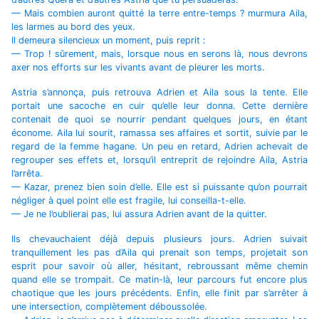
— Mais combien auront quitté la terre entre-temps ? murmura Aila,
les larmes au bord des yeux.
Il demeura silencieux un moment, puis reprit :
— Trop ! sûrement, mais, lorsque nous en serons là, nous devrons
axer nos efforts sur les vivants avant de pleurer les morts.
Astria s’annonça, puis retrouva Adrien et Aila sous la tente. Elle
portait une sacoche en cuir qu’elle leur donna. Cette dernière
contenait de quoi se nourrir pendant quelques jours, en étant
économe. Aila lui sourit, ramassa ses affaires et sortit, suivie par le
regard de la femme hagane. Un peu en retard, Adrien achevait de
regrouper ses effets et, lorsqu’il entreprit de rejoindre Aila, Astria
l’arrêta.
— Kazar, prenez bien soin d’elle. Elle est si puissante qu’on pourrait
négliger à quel point elle est fragile, lui conseilla-t-elle.
— Je ne l’oublierai pas, lui assura Adrien avant de la quitter.
Ils chevauchaient déjà depuis plusieurs jours. Adrien suivait
tranquillement les pas d’Aila qui prenait son temps, projetait son
esprit pour savoir où aller, hésitant, rebroussant même chemin
quand elle se trompait. Ce matin-là, leur parcours fut encore plus
chaotique que les jours précédents. Enfin, elle finit par s’arrêter à
une intersection, complètement déboussolée.