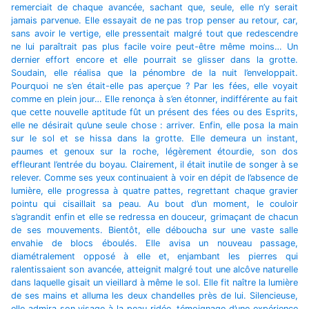
remerciait de chaque avancée, sachant que, seule, elle n’y serait
jamais parvenue. Elle essayait de ne pas trop penser au retour, car,
sans avoir le vertige, elle pressentait malgré tout que redescendre
ne lui paraîtrait pas plus facile voire peut-être même moins… Un
dernier effort encore et elle pourrait se glisser dans la grotte.
Soudain, elle réalisa que la pénombre de la nuit l’enveloppait.
Pourquoi ne s’en était-elle pas aperçue ? Par les fées, elle voyait
comme en plein jour… Elle renonça à s’en étonner, indifférente au fait
que cette nouvelle aptitude fût un présent des fées ou des Esprits,
elle ne désirait qu’une seule chose : arriver. Enfin, elle posa la main
sur le sol et se hissa dans la grotte. Elle demeura un instant,
paumes et genoux sur la roche, légèrement étourdie, son dos
effleurant l’entrée du boyau. Clairement, il était inutile de songer à se
relever. Comme ses yeux continuaient à voir en dépit de l’absence de
lumière, elle progressa à quatre pattes, regrettant chaque gravier
pointu qui cisaillait sa peau. Au bout d’un moment, le couloir
s’agrandit enfin et elle se redressa en douceur, grimaçant de chacun
de ses mouvements. Bientôt, elle déboucha sur une vaste salle
envahie de blocs éboulés. Elle avisa un nouveau passage,
diamétralement opposé à elle et, enjambant les pierres qui
ralentissaient son avancée, atteignit malgré tout une alcôve naturelle
dans laquelle gisait un vieillard à même le sol. Elle fit naître la lumière
de ses mains et alluma les deux chandelles près de lui. Silencieuse,
elle admira son visage à la peau ridée, témoignage d’une expérience