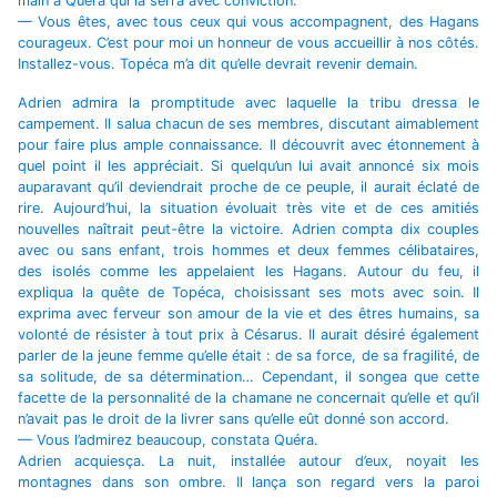
main à Quéra qui la serra avec conviction.
— Vous êtes, avec tous ceux qui vous accompagnent, des Hagans
courageux. C’est pour moi un honneur de vous accueillir à nos côtés.
Installez-vous. Topéca m’a dit qu’elle devrait revenir demain.
Adrien admira la promptitude avec laquelle la tribu dressa le
campement. Il salua chacun de ses membres, discutant aimablement
pour faire plus ample connaissance. Il découvrit avec étonnement à
quel point il les appréciait. Si quelqu’un lui avait annoncé six mois
auparavant qu’il deviendrait proche de ce peuple, il aurait éclaté de
rire. Aujourd’hui, la situation évoluait très vite et de ces amitiés
nouvelles naîtrait peut-être la victoire. Adrien compta dix couples
avec ou sans enfant, trois hommes et deux femmes célibataires,
des isolés comme les appelaient les Hagans. Autour du feu, il
expliqua la quête de Topéca, choisissant ses mots avec soin. Il
exprima avec ferveur son amour de la vie et des êtres humains, sa
volonté de résister à tout prix à Césarus. Il aurait désiré également
parler de la jeune femme qu’elle était : de sa force, de sa fragilité, de
sa solitude, de sa détermination… Cependant, il songea que cette
facette de la personnalité de la chamane ne concernait qu’elle et qu’il
n’avait pas le droit de la livrer sans qu’elle eût donné son accord.
— Vous l’admirez beaucoup, constata Quéra.
Adrien acquiesça. La nuit, installée autour d’eux, noyait les
montagnes dans son ombre. Il lança son regard vers la paroi