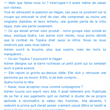
— Mais que faites-vous ici ? interrogea-t-il avant même de saluer
son visiteur.
Tout en adressant la question au Hagan, ses yeux se posèrent sur la
troupe qui entourait le chef de clan, elle comprenait au moins une
vingtaine d’adultes et leurs enfants, une grande partie de la tribu
Appa, mais une partie seulement.
— Ce qui devait arriver s’est produit : notre groupe s’est scindé en
deux, expliqua Quéra. Les autres sont restés, nous avons décidé
que le combat de Topéca était aussi le nôtre. Nous ne nous
rendrons pas sans nous battre.
Adrien ouvrit la bouche, plus que surpris, mais les mots lui
manquèrent…
— Où est Topéca ? poursuivit le Hagan.
Adrien désigna sur la barre rocheuse un petit point qui lui semblait
avoir à peine avancé.
— Elle rejoint la grotte au-dessus d’elle. Elle doit y retrouver une
personne qui va mourir. Enfin, si j’ai bien compris…
Quéra hocha la tête.
— Kazar, nous acceptez-vous comme compagnons ?
Adrien tourna son esprit vers Aila. Il avait tellement pris l’habitude
de se fier à ses jugements qu’il se mettait à douter de sa propre
aptitude à reconnaître la valeur des hommes. Aila absente, il
redevint le prince qu’il n’avait jamais vraiment cessé d’être et tendit la