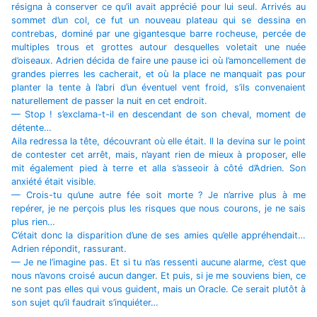
résigna à conserver ce qu’il avait apprécié pour lui seul. Arrivés au
sommet d’un col, ce fut un nouveau plateau qui se dessina en
contrebas, dominé par une gigantesque barre rocheuse, percée de
multiples trous et grottes autour desquelles voletait une nuée
d’oiseaux. Adrien décida de faire une pause ici où l’amoncellement de
grandes pierres les cacherait, et où la place ne manquait pas pour
planter la tente à l’abri d’un éventuel vent froid, s’ils convenaient
naturellement de passer la nuit en cet endroit.
— Stop ! s’exclama-t-il en descendant de son cheval, moment de
détente…
Aila redressa la tête, découvrant où elle était. Il la devina sur le point
de contester cet arrêt, mais, n’ayant rien de mieux à proposer, elle
mit également pied à terre et alla s’asseoir à côté d’Adrien. Son
anxiété était visible.
— Crois-tu qu’une autre fée soit morte ? Je n’arrive plus à me
repérer, je ne perçois plus les risques que nous courons, je ne sais
plus rien…
C’était donc la disparition d’une de ses amies qu’elle appréhendait…
Adrien répondit, rassurant.
— Je ne l’imagine pas. Et si tu n’as ressenti aucune alarme, c’est que
nous n’avons croisé aucun danger. Et puis, si je me souviens bien, ce
ne sont pas elles qui vous guident, mais un Oracle. Ce serait plutôt à
son sujet qu’il faudrait s’inquiéter…