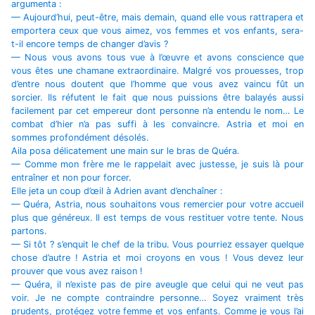
argumenta :
— Aujourd’hui, peut-être, mais demain, quand elle vous rattrapera et
emportera ceux que vous aimez, vos femmes et vos enfants, sera-
t-il encore temps de changer d’avis ?
— Nous vous avons tous vue à l’œuvre et avons conscience que
vous êtes une chamane extraordinaire. Malgré vos prouesses, trop
d’entre nous doutent que l’homme que vous avez vaincu fût un
sorcier. Ils réfutent le fait que nous puissions être balayés aussi
facilement par cet empereur dont personne n’a entendu le nom… Le
combat d’hier n’a pas suffi à les convaincre. Astria et moi en
sommes profondément désolés.
Aila posa délicatement une main sur le bras de Quéra.
— Comme mon frère me le rappelait avec justesse, je suis là pour
entraîner et non pour forcer.
Elle jeta un coup d’œil à Adrien avant d’enchaîner :
— Quéra, Astria, nous souhaitons vous remercier pour votre accueil
plus que généreux. Il est temps de vous restituer votre tente. Nous
partons.
— Si tôt ? s’enquit le chef de la tribu. Vous pourriez essayer quelque
chose d’autre ! Astria et moi croyons en vous ! Vous devez leur
prouver que vous avez raison !
— Quéra, il n’existe pas de pire aveugle que celui qui ne veut pas
voir. Je ne compte contraindre personne… Soyez vraiment très
prudents, protégez votre femme et vos enfants. Comme je vous l’ai