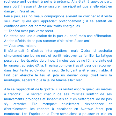
rocheuse qu’il devinait à peine à présent. Aila était là quelque part,
mais où ? Il essayait de se rassurer, se répétant que si elle était en
danger, il l’aurait su.
Peu à peu, ses nouveaux compagnons allèrent se coucher et il resta
seul avec Quéra qu’il appréciait profondément ; il se sentait en
confiance avec cet homme aux traits énergiques.
— Topéca n’est pas votre sœur.
Ce n’était pas une question de la part du chef, mais une affirmation.
Adrien décida de ne pas raconter d’histoires à son ami.
— Vous avez raison.
Il s’attendait à d’autres interrogations, mais Quéra lui souhaita
simplement une bonne nuit et partit retrouver sa famille. La fatigue
pesait sur les épaules du prince, à moins que ce ne fût la crainte qui
le rongeait au sujet d’Aila. Il réalisa combien il avait peur de retourner
dans leur tente et d’y dormir seul. Se forçant à être raisonnable, il
finit par éteindre le feu et jeta un dernier coup d’œil vers la
montagne, espérant que la jeune femme allait bien.
Aila se rapprochait de la grotte, il lui restait encore quelques mètres
à franchir. Elle sentait chacun de ses muscles souffrir de ses
mouvements prolongés et inhabituels tout en s’efforçant de ne pas
s’y attarder. Elle manquait cruellement d’expérience et
d’entraînement, les rochers à escalader en Avotour étant peu
nombreux. Les Esprits de la Terre semblaient la pousser et elle les