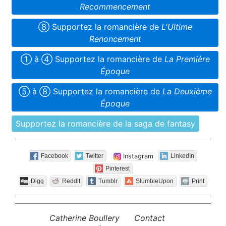
Recommencement
➇ Supportez la romancière de
L'Ultime
Renoncement
➀ à ➃ Supportez la romancière de
La Première
Époque
➄ à ➇ Supportez la romancière de
La Deuxième
Époque
Supportez la romancière de la saga de fantasy
Instagram
Facebook
Twitter
LinkedIn
Pinterest
Digg
Reddit
Tumblr
StumbleUpon
Print
Catherine Boullery
Contact