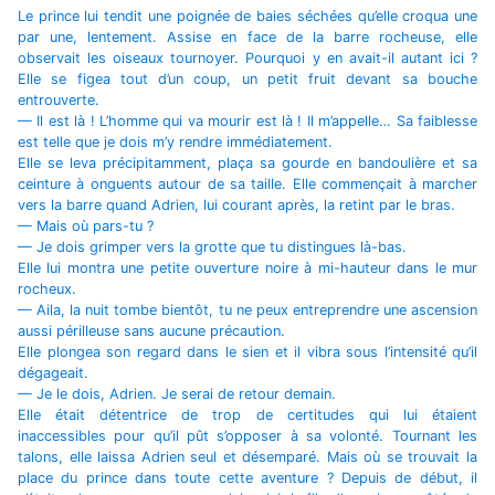
Le prince lui tendit une poignée de baies séchées qu’elle croqua une
par une, lentement. Assise en face de la barre rocheuse, elle
observait les oiseaux tournoyer. Pourquoi y en avait-il autant ici ?
Elle se figea tout d’un coup, un petit fruit devant sa bouche
entrouverte.
— Il est là ! L’homme qui va mourir est là ! Il m’appelle… Sa faiblesse
est telle que je dois m’y rendre immédiatement.
Elle se leva précipitamment, plaça sa gourde en bandoulière et sa
ceinture à onguents autour de sa taille. Elle commençait à marcher
vers la barre quand Adrien, lui courant après, la retint par le bras.
— Mais où pars-tu ?
— Je dois grimper vers la grotte que tu distingues là-bas.
Elle lui montra une petite ouverture noire à mi-hauteur dans le mur
rocheux.
— Aila, la nuit tombe bientôt, tu ne peux entreprendre une ascension
aussi périlleuse sans aucune précaution.
Elle plongea son regard dans le sien et il vibra sous l’intensité qu’il
dégageait.
— Je le dois, Adrien. Je serai de retour demain.
Elle était détentrice de trop de certitudes qui lui étaient
inaccessibles pour qu’il pût s’opposer à sa volonté. Tournant les
talons, elle laissa Adrien seul et désemparé. Mais où se trouvait la
place du prince dans toute cette aventure ? Depuis de début, il