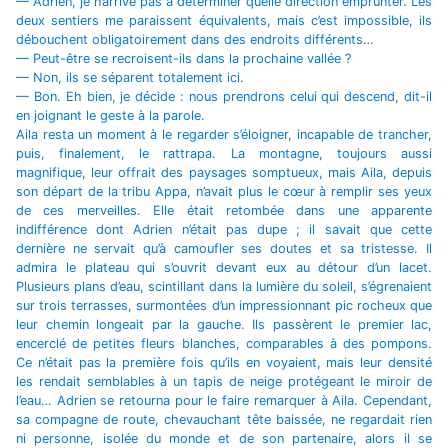
— Adrien, je n’arrive pas à déterminer quelle direction emprunter. Les
deux sentiers me paraissent équivalents, mais c’est impossible, ils
débouchent obligatoirement dans des endroits différents…
— Peut-être se recroisent-ils dans la prochaine vallée ?
— Non, ils se séparent totalement ici.
— Bon. Eh bien, je décide : nous prendrons celui qui descend, dit-il
en joignant le geste à la parole.
Aila resta un moment à le regarder s’éloigner, incapable de trancher,
puis, finalement, le rattrapa. La montagne, toujours aussi
magnifique, leur offrait des paysages somptueux, mais Aila, depuis
son départ de la tribu Appa, n’avait plus le cœur à remplir ses yeux
de ces merveilles. Elle était retombée dans une apparente
indifférence dont Adrien n’était pas dupe ; il savait que cette
dernière ne servait qu’à camoufler ses doutes et sa tristesse. Il
admira le plateau qui s’ouvrit devant eux au détour d’un lacet.
Plusieurs plans d’eau, scintillant dans la lumière du soleil, s’égrenaient
sur trois terrasses, surmontées d’un impressionnant pic rocheux que
leur chemin longeait par la gauche. Ils passèrent le premier lac,
encerclé de petites fleurs blanches, comparables à des pompons.
Ce n’était pas la première fois qu’ils en voyaient, mais leur densité
les rendait semblables à un tapis de neige protégeant le miroir de
l’eau… Adrien se retourna pour le faire remarquer à Aila. Cependant,
sa compagne de route, chevauchant tête baissée, ne regardait rien
ni personne, isolée du monde et de son partenaire, alors il se