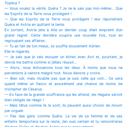
Topéca ?
— Vous voulez la vérité, Quéra ? Je ne le sais pas moi-même… Que
les Esprits de la Terre vous protègent !
— Que les Esprits de la Terre vous protègent ! leur répondirent
Quéra et Astria en quittant la tente.
En sortant, Astria jeta à Aila un dernier coup d’œil empreint d’un
grand regret. Cette dernière soupira une nouvelle fois, tout en
regroupant ses affaires.
— Tu as fait de ton mieux, lui souffla doucement Adrien.
Elle le regarda.
— Je sais que je vais essuyer un échec avec Acri et, pourtant, je
devrai me battre comme si j’allais réussir…
— Alors, nous échouerons tous les deux. À moins que nous ne
parvenions à vaincre malgré tout. Nous devons y croire.
— Bien sûr, mais n’oublie pas que je suis celle qui voit… Ce sera
quand même un fiasco et assurément une chance de moins de
triompher de Césarus.
— En face de la grande souffrance qui les attend, les Hagans seront
bien obligés de réagir !
— Mais têtus comme ils le sont, ils peuvent aussi choisir de mourir
par orgueil.
— Pas des gens comme Quéra. La vie de sa femme et de ses
enfants l’emportera sur le reste, j’en suis certain et tu rencontreras
d’autres Quéra et d’autres Astria que tu persuaderas.