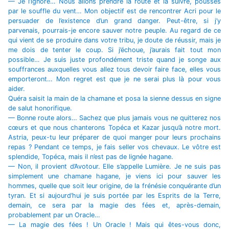
— Je l’ignore… Nous allons prendre la route et la suivre, poussés
par le souffle du vent… Mon objectif est de rencontrer Acri pour le
persuader de l’existence d’un grand danger. Peut-être, si j’y
parvenais, pourrais-je encore sauver notre peuple. Au regard de ce
qui vient de se produire dans votre tribu, je doute de réussir, mais je
me dois de tenter le coup. Si j’échoue, j’aurais fait tout mon
possible… Je suis juste profondément triste quand je songe aux
souffrances auxquelles vous allez tous devoir faire face, elles vous
emporteront… Mon regret est que je ne serai plus là pour vous
aider.
Quéra saisit la main de la chamane et posa la sienne dessus en signe
de salut honorifique.
— Bonne route alors… Sachez que plus jamais vous ne quitterez nos
cœurs et que nous chanterons Topéca et Kazar jusqu’à notre mort.
Astria, peux-tu leur préparer de quoi manger pour leurs prochains
repas ? Pendant ce temps, je fais seller vos chevaux. Le vôtre est
splendide, Topéca, mais il n’est pas de lignée hagane.
— Non, il provient d’Avotour. Elle s’appelle Lumière. Je ne suis pas
simplement une chamane hagane, je viens ici pour sauver les
hommes, quelle que soit leur origine, de la frénésie conquérante d’un
tyran. Et si aujourd’hui je suis portée par les Esprits de la Terre,
demain, ce sera par la magie des fées et, après-demain,
probablement par un Oracle…
— La magie des fées ! Un Oracle ! Mais qui êtes-vous donc,