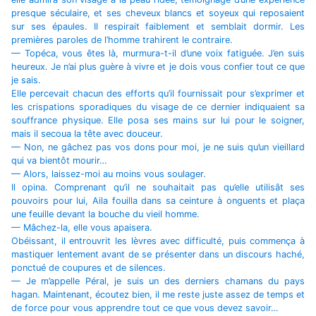
presque séculaire, et ses cheveux blancs et soyeux qui reposaient
sur ses épaules. Il respirait faiblement et semblait dormir. Les
premières paroles de l’homme trahirent le contraire.
— Topéca, vous êtes là, murmura-t-il d’une voix fatiguée. J’en suis
heureux. Je n’ai plus guère à vivre et je dois vous confier tout ce que
je sais.
Elle percevait chacun des efforts qu’il fournissait pour s’exprimer et
les crispations sporadiques du visage de ce dernier indiquaient sa
souffrance physique. Elle posa ses mains sur lui pour le soigner,
mais il secoua la tête avec douceur.
— Non, ne gâchez pas vos dons pour moi, je ne suis qu’un vieillard
qui va bientôt mourir…
— Alors, laissez-moi au moins vous soulager.
Il opina. Comprenant qu’il ne souhaitait pas qu’elle utilisât ses
pouvoirs pour lui, Aila fouilla dans sa ceinture à onguents et plaça
une feuille devant la bouche du vieil homme.
— Mâchez-la, elle vous apaisera.
Obéissant, il entrouvrit les lèvres avec difficulté, puis commença à
mastiquer lentement avant de se présenter dans un discours haché,
ponctué de coupures et de silences.
— Je m’appelle Péral, je suis un des derniers chamans du pays
hagan. Maintenant, écoutez bien, il me reste juste assez de temps et
de force pour vous apprendre tout ce que vous devez savoir…