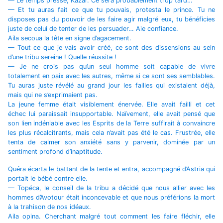
— Le temps presse, Kazar. Ce sera probablement trop tard…
— Et tu auras fait ce que tu pouvais, protesta le prince. Tu ne
disposes pas du pouvoir de les faire agir malgré eux, tu bénéficies
juste de celui de tenter de les persuader… Aie confiance.
Aila secoua la tête en signe d’agacement.
— Tout ce que je vais avoir créé, ce sont des dissensions au sein
d’une tribu sereine ! Quelle réussite !
— Je ne crois pas qu’un seul homme soit capable de vivre
totalement en paix avec les autres, même si ce sont ses semblables.
Tu auras juste révélé au grand jour les failles qui existaient déjà,
mais qui ne s’exprimaient pas.
La jeune femme était visiblement énervée. Elle avait failli et cet
échec lui paraissait insupportable. Naïvement, elle avait pensé que
son lien indéniable avec les Esprits de la Terre suffirait à convaincre
les plus récalcitrants, mais cela n’avait pas été le cas. Frustrée, elle
tenta de calmer son anxiété sans y parvenir, dominée par un
sentiment profond d’inaptitude.
Quéra écarta le battant de la tente et entra, accompagné d’Astria qui
portait le bébé contre elle.
— Topéca, le conseil de la tribu a décidé que nous allier avec les
hommes d’Avotour était inconcevable et que nous préférions la mort
à la trahison de nos idéaux.
Aila opina. Cherchant malgré tout comment les faire fléchir, elle