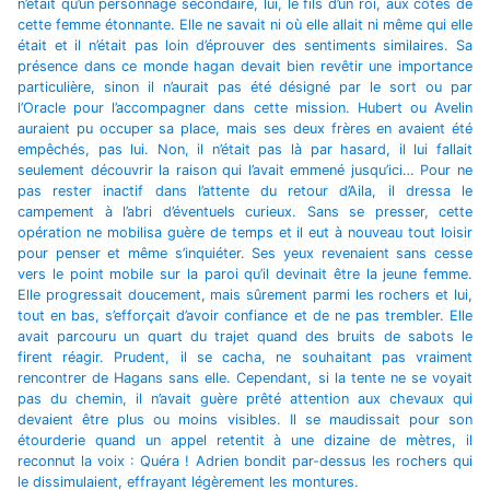
n’était qu’un personnage secondaire, lui, le fils d’un roi, aux côtés de
cette femme étonnante. Elle ne savait ni où elle allait ni même qui elle
était et il n’était pas loin d’éprouver des sentiments similaires. Sa
présence dans ce monde hagan devait bien revêtir une importance
particulière, sinon il n’aurait pas été désigné par le sort ou par
l’Oracle pour l’accompagner dans cette mission. Hubert ou Avelin
auraient pu occuper sa place, mais ses deux frères en avaient été
empêchés, pas lui. Non, il n’était pas là par hasard, il lui fallait
seulement découvrir la raison qui l’avait emmené jusqu’ici… Pour ne
pas rester inactif dans l’attente du retour d’Aila, il dressa le
campement à l’abri d’éventuels curieux. Sans se presser, cette
opération ne mobilisa guère de temps et il eut à nouveau tout loisir
pour penser et même s’inquiéter. Ses yeux revenaient sans cesse
vers le point mobile sur la paroi qu’il devinait être la jeune femme.
Elle progressait doucement, mais sûrement parmi les rochers et lui,
tout en bas, s’efforçait d’avoir confiance et de ne pas trembler. Elle
avait parcouru un quart du trajet quand des bruits de sabots le
firent réagir. Prudent, il se cacha, ne souhaitant pas vraiment
rencontrer de Hagans sans elle. Cependant, si la tente ne se voyait
pas du chemin, il n’avait guère prêté attention aux chevaux qui
devaient être plus ou moins visibles. Il se maudissait pour son
étourderie quand un appel retentit à une dizaine de mètres, il
reconnut la voix : Quéra ! Adrien bondit par-dessus les rochers qui
le dissimulaient, effrayant légèrement les montures.