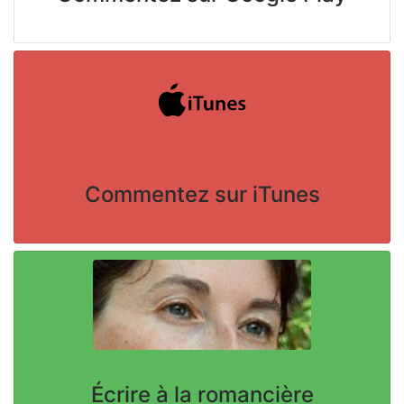
Commentez sur iTunes
Écrire
à la romancière