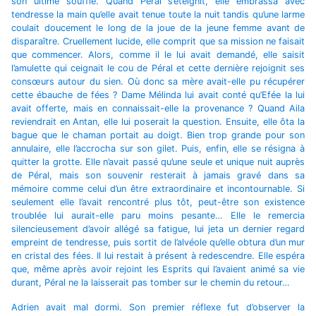
son ultime souffle. Quand Péral s’éteignit, elle embrassa avec
tendresse la main qu’elle avait tenue toute la nuit tandis qu’une larme
coulait doucement le long de la joue de la jeune femme avant de
disparaître. Cruellement lucide, elle comprit que sa mission ne faisait
que commencer. Alors, comme il le lui avait demandé, elle saisit
l’amulette qui ceignait le cou de Péral et cette dernière rejoignit ses
consœurs autour du sien. Où donc sa mère avait-elle pu récupérer
cette ébauche de fées ? Dame Mélinda lui avait conté qu’Efée la lui
avait offerte, mais en connaissait-elle la provenance ? Quand Aila
reviendrait en Antan, elle lui poserait la question. Ensuite, elle ôta la
bague que le chaman portait au doigt. Bien trop grande pour son
annulaire, elle l’accrocha sur son gilet. Puis, enfin, elle se résigna à
quitter la grotte. Elle n’avait passé qu’une seule et unique nuit auprès
de Péral, mais son souvenir resterait à jamais gravé dans sa
mémoire comme celui d’un être extraordinaire et incontournable. Si
seulement elle l’avait rencontré plus tôt, peut-être son existence
troublée lui aurait-elle paru moins pesante… Elle le remercia
silencieusement d’avoir allégé sa fatigue, lui jeta un dernier regard
empreint de tendresse, puis sortit de l’alvéole qu’elle obtura d’un mur
en cristal des fées. Il lui restait à présent à redescendre. Elle espéra
que, même après avoir rejoint les Esprits qui l’avaient animé sa vie
durant, Péral ne la laisserait pas tomber sur le chemin du retour…
Adrien avait mal dormi. Son premier réflexe fut d’observer la