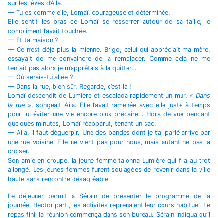
sur les lèves d’Aila.
— Tu es comme elle, Lomaï, courageuse et déterminée.
Elle sentit les bras de Lomaï se resserrer autour de sa taille, le
compliment l’avait touchée.
— Et ta maison ?
— Ce n’est déjà plus la mienne. Brigo, celui qui appréciait ma mère,
essayait de me convaincre de la remplacer. Comme cela ne me
tentait pas alors je m’apprêtais à la quitter…
— Où serais-tu allée ?
— Dans la rue, bien sûr. Regarde, c’est là !
Lomaï descendit de Lumière et escalada rapidement un mur. «
Dans
la rue
», songeait Aila. Elle l’avait ramenée avec elle juste à temps
pour lui éviter une vie encore plus précaire… Hors de vue pendant
quelques minutes, Lomaï réapparut, tenant un sac.
— Aila, il faut déguerpir. Une des bandes dont je t’ai parlé arrive par
une rue voisine. Elle ne vient pas pour nous, mais autant ne pas la
croiser.
Son amie en croupe, la jeune femme talonna Lumière qui fila au trot
allongé. Les jeunes femmes furent soulagées de revenir dans la ville
haute sans rencontre désagréable.
Le déjeuner permit à Sérain de présenter le programme de la
journée. Hector parti, les activités reprenaient leur cours habituel. Le
repas fini, la réunion commença dans son bureau. Sérain indiqua qu’il