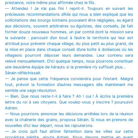
prestance, voire même plus affirmée chez le fils.
— Attendez ! Je n’ai pas fini ! reprit-il. Toujours en suivant les
précieuses recommandations d’Aila qui nous a bien expliqué que les
sollicitations des bourgs lointains pouvaient être négligées, eu égard
aux décisions, souvent arbitraires ou égoïstes, des conseils, j’ai fait
former douze nouveaux hommes, un par comté dont la mission sera
la suivante : parcourir d’un bout à l’autre le territoire qui leur est
attribué pour prévenir chaque village, du plus petit au plus grand, de
la mise en place dans chaque conseil d’une boîte à doléances où les
villageois pourront déposer leurs demandes. Leur contenu sera
relevé mensuellement. D’ici quelque temps, nous pourrons constituer
une deuxième équipe de hérauts si la première n’y suffisait plus…
Sérain réfléchissait.
— Je pense que cette fréquence conviendra pour l’instant. Malgré
tout, prévoir la formation d’autres messagers dès maintenant me
semble une sage résolution.
— Bien. Que nous reste-t-il à faire ? Ah ! oui ! À écrire la première
lettre du roi à ses citoyens. Que voulez-vous y inscrire ? poursuivit
Adrien.
— Nous pourrions annoncer les décisions arrêtées lors de la réunion
avec la chaînerie des grains, proposa Sérain. Si nous en prenons de
nouvelles d’ici leur départ, nous les rajouterons.
— Je crois qu’il faut attirer l’attention dans les villes sur cette
procédure inédite, ajouta Adrien. Nous devons mettre en avant