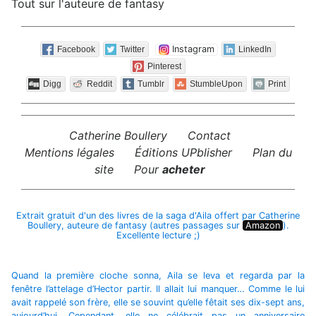
Tout sur l'auteure de fantasy
Instagram
Facebook
Twitter
LinkedIn
Pinterest
Digg
Reddit
Tumblr
StumbleUpon
Print
Catherine Boullery
Contact
Mentions légales
Éditions UPblisher
Plan du
site
Pour
acheter
Extrait gratuit d'un des livres de la saga d'Aila offert par Catherine
Boullery, auteure de fantasy (autres passages sur
Amazon
).
Excellente lecture ;)
Quand la première cloche sonna, Aila se leva et regarda par la
fenêtre l’attelage d’Hector partir. Il allait lui manquer… Comme le lui
avait rappelé son frère, elle se souvint qu’elle fêtait ses dix-sept ans,
aujourd’hui. Cependant, elle ne célébrait pas un anniversaire