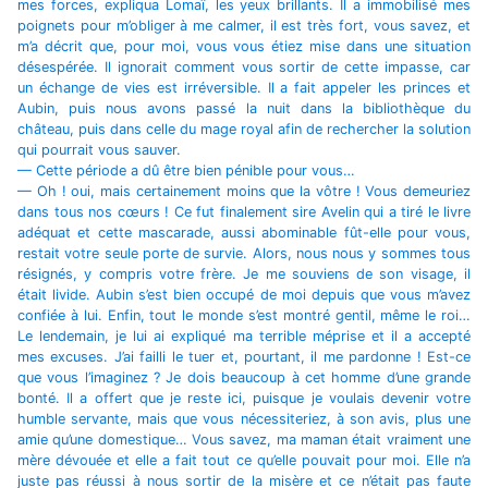
mes forces, expliqua Lomaï, les yeux brillants. Il a immobilisé mes
poignets pour m’obliger à me calmer, il est très fort, vous savez, et
m’a décrit que, pour moi, vous vous étiez mise dans une situation
désespérée. Il ignorait comment vous sortir de cette impasse, car
un échange de vies est irréversible. Il a fait appeler les princes et
Aubin, puis nous avons passé la nuit dans la bibliothèque du
château, puis dans celle du mage royal afin de rechercher la solution
qui pourrait vous sauver.
— Cette période a dû être bien pénible pour vous…
— Oh ! oui, mais certainement moins que la vôtre ! Vous demeuriez
dans tous nos cœurs ! Ce fut finalement sire Avelin qui a tiré le livre
adéquat et cette mascarade, aussi abominable fût-elle pour vous,
restait votre seule porte de survie. Alors, nous nous y sommes tous
résignés, y compris votre frère. Je me souviens de son visage, il
était livide. Aubin s’est bien occupé de moi depuis que vous m’avez
confiée à lui. Enfin, tout le monde s’est montré gentil, même le roi…
Le lendemain, je lui ai expliqué ma terrible méprise et il a accepté
mes excuses. J’ai failli le tuer et, pourtant, il me pardonne ! Est-ce
que vous l’imaginez ? Je dois beaucoup à cet homme d’une grande
bonté. Il a offert que je reste ici, puisque je voulais devenir votre
humble servante, mais que vous nécessiteriez, à son avis, plus une
amie qu’une domestique… Vous savez, ma maman était vraiment une
mère dévouée et elle a fait tout ce qu’elle pouvait pour moi. Elle n’a
juste pas réussi à nous sortir de la misère et ce n’était pas faute