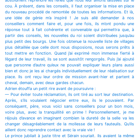
absolument reprendre les rênes que nous leur avions laissées sur le
cou. À présent, dans les conseils, il faut organiser la mise en place
du nouveau procédé de remontée de toutes les informations. Et là,
une idée de génie m’a inspiré ! Je suis allé demander à nos
conseillers comment faire et, pour une fois, ils m’ont pondu une
réponse tout à fait cohérente et convenable qui permettra que, à
partir des conseils, les nouvelles du roi soient distribuées jusqu’au
plus petit des bourgs. Une fois obtenue la nouvelle liste de villages
plus détaillée que celle dont nous disposions, nous serons prêts à
tout mettre en fonction. Quand j’ai exprimé mon immense fierté à
l’égard de leur travail, ils se sont aussitôt rengorgés. Puis j’ai ajouté
que personne d’autre qu’eux ne pouvait expliquer leurs plans aussi
bien et donc je les ai chargés individuellement de leur réalisation sur
place. Ils ont reçu leur ordre de mission avant-hier et partent à
cheval, demain, avec deux gardes chacun.
Adrien étouffa un petit rire avant de poursuivre :
— Pour éviter toute réclamation, ils ont tiré au sort leur destination.
Après, s’ils voulaient négocier entre eux, ils le pouvaient. Par
conséquent, père, vous voici sans conseillers pour un bon mois,
voire plus, avec la tranquillité en prime ! Personnellement, je me
réjouis d’avance en imaginant combien la dureté de la selle va les
changer désagréablement de la mollesse de leurs fauteuils. Qu’ils
aillent donc reprendre contact avec la vraie vie !
Le prince jubilait à juste titre et Sérain souriait. Ils avaient la même