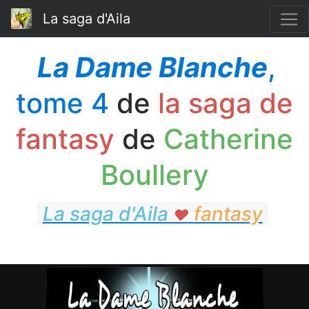
La saga d'Aila
La Dame Blanche
,
tome 4
de
la saga de
fantasy
de
Catherine
Boullery
La saga d'Aila
fantasy
♥
fantasy