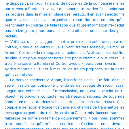
ne disposait pas, pour l’instant, de nouvelles de la compagnie menée
par Aténor à Pontet, le village de l’aubergiste. Adrien fit le point sur
les progrès dans la mise en place des hérauts. Il en avait sélectionné
quatre avec soin et avait organisé la répartition des comtés qu’ils
prendraient en charge de telle façon que toute information n’excédât
pas treize jours pour parvenir aux châteaux principaux les plus
reculés.
— Voilà ce que je suggère : notre premier héraut s’occupera de
Trérour, Uruduo et Partour. Le suivant traitera Melbour, Valmor et
Aroure. Ces deux-là réintégreront rapidement Avotour, il leur suffira
de cinq jours pour regagner notre cité par le chemin le plus court. Le
troisième couvrira Barnian et Cordor avec dix jours pour revenir.
Adrien montrait au fur et à mesure les trajets proposés sur la carte
qu’il avait étalée.
— Le dernier s’activera à Antan, Escarfe et Hanau. De fait, c’est la
seule mission qui comporte une durée de voyage de retour aussi
longue que celle de l’aller. En conclusion, nous avons atteint notre
objectif et pouvons contacter les châteaux principaux de tous nos
comtés en moins de deux semaines et encore sans se presser. Cela
complète de façon efficace nos cavaliers chargés de transmettre les
messages urgents du roi. Je crois qu’Aila a mis l’accent sur une
faiblesse de notre système de gouvernement. Nous nous sommes
trop reposés jusqu’à présent sur les chaîneries et nous devons