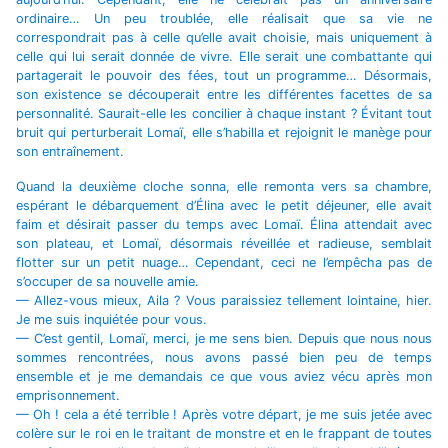
ordinaire… Un peu troublée, elle réalisait que sa vie ne
correspondrait pas à celle qu’elle avait choisie, mais uniquement à
celle qui lui serait donnée de vivre. Elle serait une combattante qui
partagerait le pouvoir des fées, tout un programme… Désormais,
son existence se découperait entre les différentes facettes de sa
personnalité. Saurait-elle les concilier à chaque instant ? Évitant tout
bruit qui perturberait Lomaï, elle s’habilla et rejoignit le manège pour
son entraînement.
Quand la deuxième cloche sonna, elle remonta vers sa chambre,
espérant le débarquement d’Élina avec le petit déjeuner, elle avait
faim et désirait passer du temps avec Lomaï. Élina attendait avec
son plateau, et Lomaï, désormais réveillée et radieuse, semblait
flotter sur un petit nuage… Cependant, ceci ne l’empêcha pas de
s’occuper de sa nouvelle amie.
— Allez-vous mieux, Aila ? Vous paraissiez tellement lointaine, hier.
Je me suis inquiétée pour vous.
— C’est gentil, Lomaï, merci, je me sens bien. Depuis que nous nous
sommes rencontrées, nous avons passé bien peu de temps
ensemble et je me demandais ce que vous aviez vécu après mon
emprisonnement.
— Oh ! cela a été terrible ! Après votre départ, je me suis jetée avec
colère sur le roi en le traitant de monstre et en le frappant de toutes