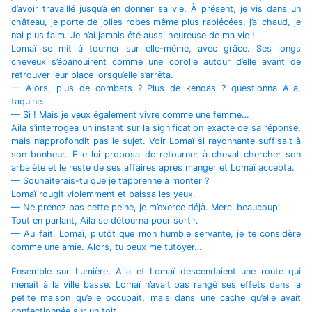
d’avoir travaillé jusqu’à en donner sa vie. À présent, je vis dans un
château, je porte de jolies robes même plus rapiécées, j’ai chaud, je
n’ai plus faim. Je n’ai jamais été aussi heureuse de ma vie !
Lomaï se mit à tourner sur elle-même, avec grâce. Ses longs
cheveux s’épanouirent comme une corolle autour d’elle avant de
retrouver leur place lorsqu’elle s’arrêta.
— Alors, plus de combats ? Plus de kendas ? questionna Aila,
taquine.
— Si ! Mais je veux également vivre comme une femme…
Aila s’interrogea un instant sur la signification exacte de sa réponse,
mais n’approfondit pas le sujet. Voir Lomaï si rayonnante suffisait à
son bonheur. Elle lui proposa de retourner à cheval chercher son
arbalète et le reste de ses affaires après manger et Lomaï accepta.
— Souhaiterais-tu que je t’apprenne à monter ?
Lomaï rougit violemment et baissa les yeux.
— Ne prenez pas cette peine, je m’exerce déjà. Merci beaucoup.
Tout en parlant, Aila se détourna pour sortir.
— Au fait, Lomaï, plutôt que mon humble servante, je te considère
comme une amie. Alors, tu peux me tutoyer…
Ensemble sur Lumière, Aila et Lomaï descendaient une route qui
menait à la ville basse. Lomaï n’avait pas rangé ses effets dans la
petite maison qu’elle occupait, mais dans une cache qu’elle avait
confectionnée sur un toit.