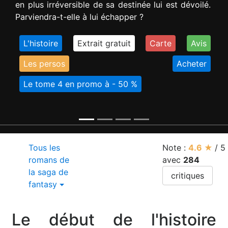
en plus irréversible de sa destinée lui est dévoilé.
Parviendra-t-elle à lui échapper ?
L'histoire
Extrait gratuit
Carte
Avis
Les persos
Acheter
Le tome 4 en promo à - 50 %
Tous les
Note :
4.6
★
/
5
romans de
avec
284
la saga de
critiques
fantasy
Le début de l'histoire