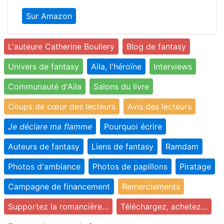
Sur Amazon
L'auteure Catherine Boullery
Blog de fantasy
Univers de fantasy
Aila, l'héroïne
Interviews
Communauté d'Aila
Salons du livre
Coups de cœur des lecteurs
Avis des lecteurs
Je déclare ma flamme
Pourquoi écrire
Auteurs de fantasy
Liens de fantasy
Ramdam
Photos d'ambiance
Photos de papillons
Piratage
Campagne de financement
Remerciements
Supportez la romancière…
Téléchargez, achetez…