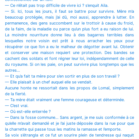
— Ce n’était pas trop difficile de vivre ici ? s’enquit Aila.
— Si. Ici, tous les jours, il faut se battre pour survivre. Mère m’a
beaucoup protégée, mais j’ai dû, moi aussi, apprendre à lutter. En
permanence, des gens succombent sur le trottoir à cause du froid,
de la faim, de la maladie ou parce qu’un plus fort a eu raison de lui.
La moindre nourriture donne lieu à des bagarres terribles dans
lesquelles notre voisin est prêt à nous arracher les yeux pour
récupérer ce que l’on a eu le malheur de dégotter avant lui. Obtenir
et conserver une maison requiert une protection. Des bandes se
cachent des soldats et font régner leur loi, indépendamment de celle
du royaume. Si on les paie, on peut survivre plus longtemps que les
autres…
— Et qu’a fait ta mère pour s’en sortir en plus de son travail ?
— Elle plaisait à un chef auquel elle se vendait.
Aucune honte ne ressortait dans les propos de Lomaï, simplement
de la fierté.
— Ta mère était vraiment une femme courageuse et déterminée.
— C’est vrai.
— Où est-elle enterrée ?
— Dans la fosse commune… Sans argent, je me suis conformée à ce
qu’elle m’avait demandé et je l’ai juste déposée dans la rue pour que
la charrette qui passe tous les matins la ramasse et l’emporte.
Sa voix s’étrangla et ce fut un sourire plein de tendresse qui naquit