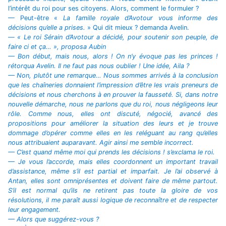
l’intérêt du roi pour ses citoyens. Alors, comment le formuler ?
— Peut-être «
La famille royale d’Avotour vous informe des
décisions qu’elle a prises.
» Qui dit mieux ? demanda Avelin.
—
«
Le roi Sérain d’Avotour a décidé, pour soutenir son peuple, de
faire ci et ça…
», proposa Aubin
— Bon début, mais nous, alors ! On n’y évoque pas les princes !
rétorqua Avelin. Il ne faut pas nous oublier ! Une idée, Aila ?
— Non, plutôt une remarque… Nous sommes arrivés à la conclusion
que les chaîneries donnaient l’impression d’être les vrais preneurs de
décisions et nous cherchons à en prouver la fausseté. Si, dans notre
nouvelle démarche, nous ne parlons que du roi, nous négligeons leur
rôle. Comme nous, elles ont discuté, négocié, avancé des
propositions pour améliorer la situation des leurs et je trouve
dommage d’opérer comme elles en les reléguant au rang qu’elles
nous attribuaient auparavant. Agir ainsi me semble incorrect.
— C’est quand même moi qui prends les décisions ! s’exclama le roi.
— Je vous l’accorde, mais elles coordonnent un important travail
d’assistance, même s’il est partial et imparfait. Je l’ai observé à
Antan, elles sont omniprésentes et doivent faire de même partout.
S’il est normal qu’ils ne retirent pas toute la gloire de vos
résolutions, il me paraît aussi logique de reconnaître et de respecter
leur engagement.
— Alors que suggérez-vous ?