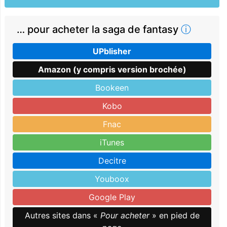
… pour acheter la saga de fantasy
ⓘ
UPblisher
Amazon (y compris version brochée)
Bookeen
Kobo
Fnac
iTunes
Decitre
Youboox
Google Play
Autres sites dans «
Pour acheter
» en pied de