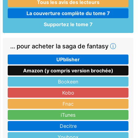
Tous les avis des lecteurs
La couverture complète du tome 7
Supportez le tome 7
… pour acheter la saga de fantasy
ⓘ
UPblisher
Amazon (y compris version brochée)
Bookeen
Kobo
Fnac
iTunes
Decitre
Youboox