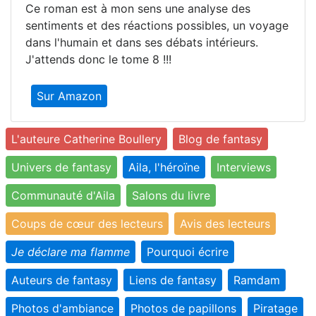
Ce roman est à mon sens une analyse des
sentiments et des réactions possibles, un voyage
dans l'humain et dans ses débats intérieurs.
J'attends donc le tome 8 !!!
Sur Amazon
L'auteure Catherine Boullery
Blog de fantasy
Univers de fantasy
Aila, l'héroïne
Interviews
Communauté d'Aila
Salons du livre
Coups de cœur des lecteurs
Avis des lecteurs
Je déclare ma flamme
Pourquoi écrire
Auteurs de fantasy
Liens de fantasy
Ramdam
Photos d'ambiance
Photos de papillons
Piratage