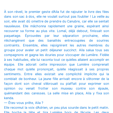
À son réveil, le premier geste d’Aila fut de rajouter le livre des fées
dans son sac à dos, elle ne voulait surtout pas l’oublier ! La veille au
soir, elle avait dû omettre de prendre du Canubre, car elle se sentait
nauséeuse. Elle mâchonna rapidement une graine, espérant ainsi
recouvrer sa forme au plus vite. Lomaï, déjà debout, finissait son
paquetage. Éprouvées par leur séparation prochaine, elles
n’échangèrent que des banalités entrecoupées de sourires
contraints. Ensemble, elles rejoignirent les autres membres du
groupe pour avaler un petit déjeuner succinct. Aila salua tous ses
compagnons et gagna les écuries pour s’occuper de Lumière. Fidèle
à ses habitudes, elle lui raconta tout ce qu’elles allaient accomplir en
équipe. Elle adorait cette impression que Lumière comprenait
chaque mot qu’elle prononçait, qu’elle réagissait à ses propres
sentiments. Entre elles existait une complicité implicite qui la
comblait de bonheur. La jeune fille arrivait encore à s’étonner de la
façon dont son cheval s’ébrouait ou piaffait pour exprimer son
opinion ou venait frotter son museau contre son épaule,
quémandant des caresses. La selle mise en place, Aila y fixa son
kenda.
— Êtes-vous prête, Aila ?
Elle reconnut la voix d’Adrien, un peu plus sourde dans le petit matin.
Elle hocha la tête et tira Lumière hors de l’écurie. Les deux