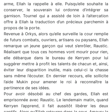
arme, Ellah la rappelle à elle. Puisqu’elle souhaite la
conserver, le souverain lui ordonne d’intégrer sa
garnison. Tournel qui a assisté de loin à l’altercation
offre à Ellah la traduction d’un précieux parchemin à
propos de la porte.
Revenue à Orkys, alors qu’elle surveille la cour remplie
de futurs combats, ouvriers, artisans ou paysans, Ellah
remarque un jeune garçon qui veut s’enrôler, Raustic.
Réalisant que tous ces hommes vont mourir pour rien,
elle débarque dans le bureau de Kerryen pour lui
suggérer mettre à profit les talents de chacun et, ainsi,
éviter leur disparition inutile, mais celui-ci la chasse
sans même l’écouter. En dernier recours, elle sollicite
l’aide Mukin pour amener le roi à reconnaître la
pertinence de ses idées.
Pour avoir désobéi au chef des gardes, Ellah est
emprisonnée avec Raustic. Le lendemain matin, quand
Kerryen l’apprend, il fait aussitôt libérer les deux
captifs. Alors qu’Ellah retourne dans la cour, Amaury la