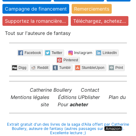
Campagne de financement
Remerciements
Supportez la romancière…
Téléchargez, achetez…
Tout sur l'auteure de fantasy
Instagram
Facebook
Twitter
LinkedIn
Pinterest
Digg
Reddit
Tumblr
StumbleUpon
Print
Catherine Boullery
Contact
Mentions légales
Éditions UPblisher
Plan du
site
Pour
acheter
Extrait gratuit d'un des livres de la saga d'Aila offert par Catherine
Boullery, auteure de fantasy (autres passages sur
Amazon
).
Excellente lecture ;)