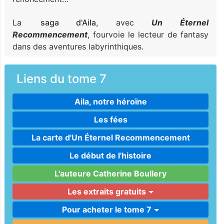
La
saga d'Aila
, avec
Un Éternel
Recommencement
, fourvoie le lecteur de fantasy
dans des aventures labyrinthiques.
Liens du tome 7
Aila, notre héroïne
Les fées
La carte d'Un Éternel Recommencement
Le début de l'histoire
L'auteure Catherine Boullery
Les extraits gratuits
Pour acheter le tome 7