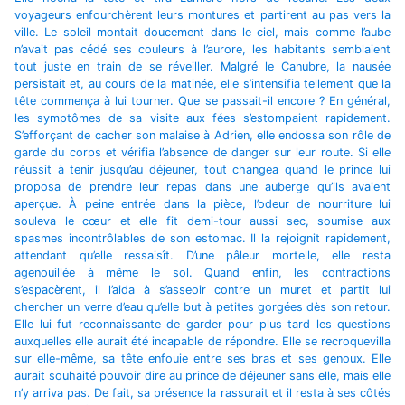
voyageurs enfourchèrent leurs montures et partirent au pas vers la
ville. Le soleil montait doucement dans le ciel, mais comme l’aube
n’avait pas cédé ses couleurs à l’aurore, les habitants semblaient
tout juste en train de se réveiller. Malgré le Canubre, la nausée
persistait et, au cours de la matinée, elle s’intensifia tellement que la
tête commença à lui tourner. Que se passait-il encore ? En général,
les symptômes de sa visite aux fées s’estompaient rapidement.
S’efforçant de cacher son malaise à Adrien, elle endossa son rôle de
garde du corps et vérifia l’absence de danger sur leur route. Si elle
réussit à tenir jusqu’au déjeuner, tout changea quand le prince lui
proposa de prendre leur repas dans une auberge qu’ils avaient
aperçue. À peine entrée dans la pièce, l’odeur de nourriture lui
souleva le cœur et elle fit demi-tour aussi sec, soumise aux
spasmes incontrôlables de son estomac. Il la rejoignit rapidement,
attendant qu’elle ressaisît. D’une pâleur mortelle, elle resta
agenouillée à même le sol. Quand enfin, les contractions
s’espacèrent, il l’aida à s’asseoir contre un muret et partit lui
chercher un verre d’eau qu’elle but à petites gorgées dès son retour.
Elle lui fut reconnaissante de garder pour plus tard les questions
auxquelles elle aurait été incapable de répondre. Elle se recroquevilla
sur elle-même, sa tête enfouie entre ses bras et ses genoux. Elle
aurait souhaité pouvoir dire au prince de déjeuner sans elle, mais elle
n’y arriva pas. De fait, sa présence la rassurait et il resta à ses côtés