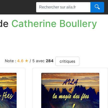
🔍
de
Catherine Boullery
Note :
4.6
★
/
5
avec
284
critiques