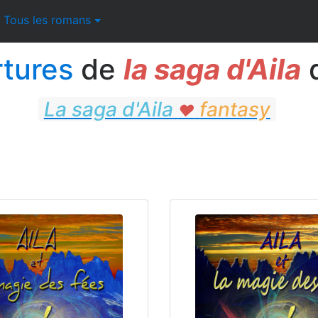
Tous les romans
rtures
de
la saga d'Aila
La saga d'Aila
fantasy
♥
fantasy