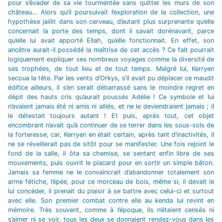
pour s’évader de sa vie tourmentée sans quitter les murs de son
château… Alors qu’il poursuivait l’exploration de la collection, une
hypothèse jaillit dans son cerveau, d’autant plus surprenante qu’elle
concernait la porte des temps, dont il savait dorénavant, parce
qu’elle lui avait apporté Ellah, qu’elle fonctionnait. En effet, son
ancêtre aurait-il possédé la maîtrise de cet accès ? Ce fait pourrait
logiquement expliquer ses nombreux voyages comme la diversité de
ses trophées, de tout lieu et de tout temps. Malgré lui, Kerryen
secoua la tête. Par les vents d’Orkys, s’il avait pu déplacer ce maudit
édifice ailleurs, il s’en serait débarrassé sans le moindre regret en
dépit des hauts cris qu’aurait poussés Adélie ! Ce symbole et lui
n’avaient jamais été ni amis ni alliés, et ne le deviendraient jamais ; il
le détestait toujours autant ! Et puis, après tout, cet objet
encombrant n’avait qu’à continuer de se terrer dans les sous-sols de
la forteresse, car, Kerryen en était certain, après tant d’inactivités, il
ne se réveillerait pas de sitôt pour se manifester. Une fois rejoint le
fond de la salle, il ôta sa chemise, se sentant enfin libre de ses
mouvements, puis ouvrit le placard pour en sortir un simple bâton.
Jamais sa femme ne le convaincrait d’abandonner totalement son
arme fétiche, l’épée, pour ce morceau de bois, même si, il devait le
lui concéder, il prenait du plaisir à se battre avec celui-ci et surtout
avec elle. Son premier combat contre elle au kenda lui revint en
mémoire. Très souvent, comme à l’époque, ils n’étaient censés ni
s’aimer ni se voir, tous les deux se donnaient rendez-vous dans les