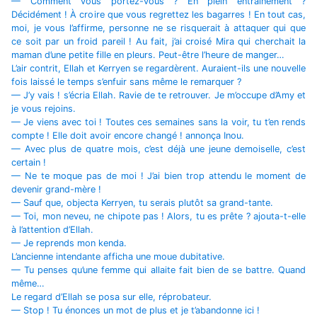
— Comment vous portez-vous ? En plein entraînement ?
Décidément ! À croire que vous regrettez les bagarres ! En tout cas,
moi, je vous l’affirme, personne ne se risquerait à attaquer qui que
ce soit par un froid pareil ! Au fait, j’ai croisé Mira qui cherchait la
maman d’une petite fille en pleurs. Peut-être l’heure de manger…
L’air contrit, Ellah et Kerryen se regardèrent. Auraient-ils une nouvelle
fois laissé le temps s’enfuir sans même le remarquer ?
— J’y vais ! s’écria Ellah. Ravie de te retrouver. Je m’occupe d’Amy et
je vous rejoins.
— Je viens avec toi ! Toutes ces semaines sans la voir, tu t’en rends
compte ! Elle doit avoir encore changé ! annonça Inou.
— Avec plus de quatre mois, c’est déjà une jeune demoiselle, c’est
certain !
— Ne te moque pas de moi ! J’ai bien trop attendu le moment de
devenir grand-mère !
— Sauf que, objecta Kerryen, tu serais plutôt sa grand-tante.
— Toi, mon neveu, ne chipote pas ! Alors, tu es prête ? ajouta-t-elle
à l’attention d’Ellah.
— Je reprends mon kenda.
L’ancienne intendante afficha une moue dubitative.
— Tu penses qu’une femme qui allaite fait bien de se battre. Quand
même…
Le regard d’Ellah se posa sur elle, réprobateur.
— Stop ! Tu énonces un mot de plus et je t’abandonne ici !