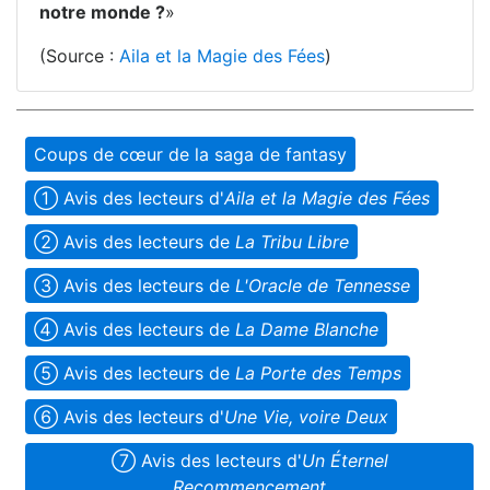
notre monde ?
»
(Source :
Aila et la Magie des Fées
)
Coups de cœur de la saga de fantasy
➀ Avis des lecteurs d'
Aila et la Magie des Fées
➁ Avis des lecteurs de
La Tribu Libre
➂ Avis des lecteurs de
L'Oracle de Tennesse
➃ Avis des lecteurs de
La Dame Blanche
➄ Avis des lecteurs de
La Porte des Temps
➅ Avis des lecteurs d'
Une Vie, voire Deux
➆ Avis des lecteurs d'
Un Éternel
Recommencement