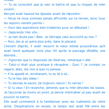
— Tu es conscient que je vais te battre et que tu risques de m’en
vouloir…
Kerryen avait haussé les épaules avant de répondre :
— Nous ne nous sommes jamais affrontés sur ce terrain, donc tous
les espoirs restent permis !
— Voici des aspirations bien irréalistes pour un débutant !
— J’apprends très vite…
— Je n’en doute pas ! Bien. Je t’attrape celui accroché au mur ?
— Non, j’en ai un autre plus près, dans le placard.
L’instant d’après, il avait ressorti le vieux kenda poussiéreux qu’il
avait testé quelques mois plus tôt après le passage d’Adélie, une
éternité…
— J’ignorais que tu disposais de réserves, remarqua-t-elle.
— Celui-ci était plus pratique à récupérer… Quoi ? Je connais ce
regard, allez, dis-moi à quoi tu penses.
— Il t’a appelé et, dorénavant, tu es lié à lui…
— Tu te fais des idées !
— Tu devrais le savoir, j’ai toujours raison ! Tu verras !
— Si tu veux ! En revanche, j’attends que tu m’en dévoiles les bases.
Je t’accorde au moins un point, je devrai m’entraîner un peu avant de
pouvoir te battre.
Elle avait commencé à le familiariser avec les rudiments de cette
arme. D’explications en essais, le temps leur avait filé entre les