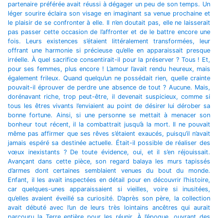
partenaire préférée avait réussi à dégager un peu de son temps. Un
léger sourire éclaira son visage en imaginant sa venue prochaine et
le plaisir de se confronter à elle. Il n’en doutait pas, elle ne laisserait
pas passer cette occasion de l’affronter et de le battre encore une
fois. Leurs existences s’étaient littéralement transformées, leur
offrant une harmonie si précieuse qu’elle en apparaissait presque
irréelle. À quel sacrifice consentirait-il pour la préserver ? Tous ! Et,
pour ses femmes, plus encore ! L’amour l’avait rendu heureux, mais
également frileux. Quand quelqu’un ne possédait rien, quelle crainte
pouvait-il éprouver de perdre une absence de tout ? Aucune. Mais,
dorénavant riche, trop peut-être, il devenait suspicieux, comme si
tous les êtres vivants l’enviaient au point de désirer lui dérober sa
bonne fortune. Ainsi, si une personne se mettait à menacer son
bonheur tout récent, il la combattrait jusqu’à la mort. Il ne pouvait
même pas affirmer que ses rêves s’étaient exaucés, puisqu’il n’avait
jamais espéré sa destinée actuelle. Était-il possible de réaliser des
vœux inexistants ? De toute évidence, oui, et il s’en réjouissait.
Avançant dans cette pièce, son regard balaya les murs tapissés
d’armes dont certaines semblaient venues du bout du monde.
Enfant, il les avait inspectées en détail pour en découvrir l’histoire,
car quelques-unes apparaissaient si vieilles, voire si inusitées,
qu’elles avaient éveillé sa curiosité. D’après son père, la collection
avait débuté avec l’un de leurs très lointains ancêtres qui aurait
parcouru la Terre entière pour les réunir. À l’époque, ouvrant des