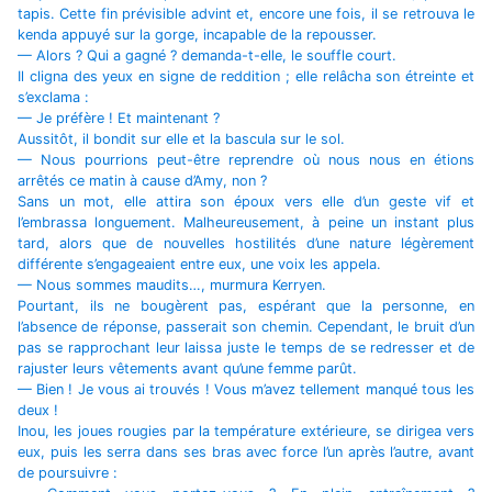
tapis. Cette fin prévisible advint et, encore une fois, il se retrouva le
kenda appuyé sur la gorge, incapable de la repousser.
— Alors ? Qui a gagné ? demanda-t-elle, le souffle court.
Il cligna des yeux en signe de reddition ; elle relâcha son étreinte et
s’exclama :
— Je préfère ! Et maintenant ?
Aussitôt, il bondit sur elle et la bascula sur le sol.
— Nous pourrions peut-être reprendre où nous nous en étions
arrêtés ce matin à cause d’Amy, non ?
Sans un mot, elle attira son époux vers elle d’un geste vif et
l’embrassa longuement. Malheureusement, à peine un instant plus
tard, alors que de nouvelles hostilités d’une nature légèrement
différente s’engageaient entre eux, une voix les appela.
— Nous sommes maudits…, murmura Kerryen.
Pourtant, ils ne bougèrent pas, espérant que la personne, en
l’absence de réponse, passerait son chemin. Cependant, le bruit d’un
pas se rapprochant leur laissa juste le temps de se redresser et de
rajuster leurs vêtements avant qu’une femme parût.
— Bien ! Je vous ai trouvés ! Vous m’avez tellement manqué tous les
deux !
Inou, les joues rougies par la température extérieure, se dirigea vers
eux, puis les serra dans ses bras avec force l’un après l’autre, avant
de poursuivre :