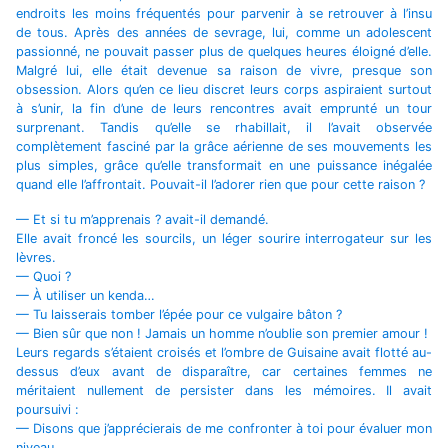
endroits les moins fréquentés pour parvenir à se retrouver à l’insu
de tous. Après des années de sevrage, lui, comme un adolescent
passionné, ne pouvait passer plus de quelques heures éloigné d’elle.
Malgré lui, elle était devenue sa raison de vivre, presque son
obsession. Alors qu’en ce lieu discret leurs corps aspiraient surtout
à s’unir, la fin d’une de leurs rencontres avait emprunté un tour
surprenant. Tandis qu’elle se rhabillait, il l’avait observée
complètement fasciné par la grâce aérienne de ses mouvements les
plus simples, grâce qu’elle transformait en une puissance inégalée
quand elle l’affrontait. Pouvait-il l’adorer rien que pour cette raison ?
— Et si tu m’apprenais ? avait-il demandé.
Elle avait froncé les sourcils, un léger sourire interrogateur sur les
lèvres.
— Quoi ?
— À utiliser un kenda…
— Tu laisserais tomber l’épée pour ce vulgaire bâton ?
— Bien sûr que non ! Jamais un homme n’oublie son premier amour !
Leurs regards s’étaient croisés et l’ombre de Guisaine avait flotté au-
dessus d’eux avant de disparaître, car certaines femmes ne
méritaient nullement de persister dans les mémoires. Il avait
poursuivi :
— Disons que j’apprécierais de me confronter à toi pour évaluer mon
niveau.