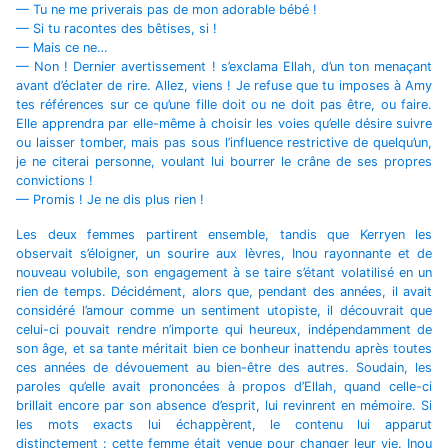
— Tu ne me priverais pas de mon adorable bébé !
— Si tu racontes des bêtises, si !
— Mais ce ne…
— Non ! Dernier avertissement ! s’exclama Ellah, d’un ton menaçant
avant d’éclater de rire. Allez, viens ! Je refuse que tu imposes à Amy
tes références sur ce qu’une fille doit ou ne doit pas être, ou faire.
Elle apprendra par elle-même à choisir les voies qu’elle désire suivre
ou laisser tomber, mais pas sous l’influence restrictive de quelqu’un,
je ne citerai personne, voulant lui bourrer le crâne de ses propres
convictions !
— Promis ! Je ne dis plus rien !
Les deux femmes partirent ensemble, tandis que Kerryen les
observait s’éloigner, un sourire aux lèvres, Inou rayonnante et de
nouveau volubile, son engagement à se taire s’étant volatilisé en un
rien de temps. Décidément, alors que, pendant des années, il avait
considéré l’amour comme un sentiment utopiste, il découvrait que
celui-ci pouvait rendre n’importe qui heureux, indépendamment de
son âge, et sa tante méritait bien ce bonheur inattendu après toutes
ces années de dévouement au bien-être des autres. Soudain, les
paroles qu’elle avait prononcées à propos d’Ellah, quand celle-ci
brillait encore par son absence d’esprit, lui revinrent en mémoire. Si
les mots exacts lui échappèrent, le contenu lui apparut
distinctement : cette femme était venue pour changer leur vie. Inou