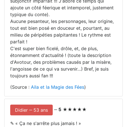
subjonctif imparfait !!! J'adore ce temps qui
ajoute un côté féerique et intemporel, justement
typique du conte).
Aucune pesanteur, les personnages, leur origine,
tout est bien posé en douceur et, pourtant, au
milieu de péripéties palpitantes ! Le rythme est
parfait !
C'est super bien ficelé, drôle, et, de plus,
étonnamment d'actualité ! (toute la description
d'Avotour, des problèmes causés par la misère,
l'angoisse de ce qui va survenir…) Bref, je suis
toujours aussi fan !!!
(Source :
Aila et la Magie des Fées
)
‒
5
★★★★★
Didier ‒ 53 ans
✎ «
Ça ne s'arrête plus jamais !
»