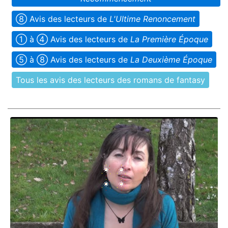
➇ Avis des lecteurs de
L'Ultime Renoncement
➀ à ➃ Avis des lecteurs de
La Première Époque
➄ à ➇ Avis des lecteurs de
La Deuxième Époque
Tous les avis des lecteurs des romans de fantasy