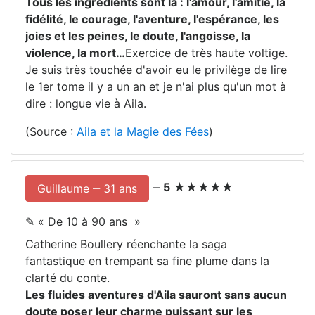
Tous les ingrédients sont là : l'amour, l'amitié, la
fidélité, le courage, l'aventure, l'espérance, les
joies et les peines, le doute, l'angoisse, la
violence, la mort…
Exercice de très haute voltige.
Je suis très touchée d'avoir eu le privilège de lire
le 1er tome il y a un an et je n'ai plus qu'un mot à
dire : longue vie à Aila.
(Source :
Aila et la Magie des Fées
)
‒
5
★★★★★
Guillaume ‒ 31 ans
✎ «
De 10 à 90 ans
»
Catherine Boullery réenchante la saga
fantastique en trempant sa fine plume dans la
clarté du conte.
Les fluides aventures d'Aila sauront sans aucun
doute poser leur charme puissant sur les