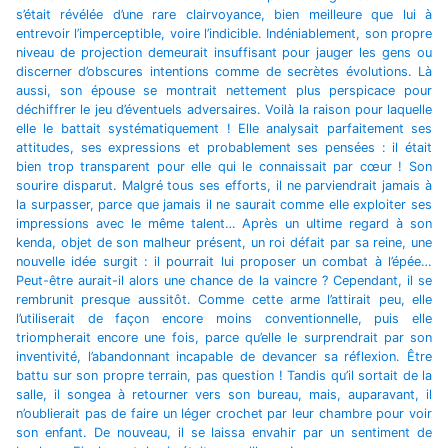
s’était révélée d’une rare clairvoyance, bien meilleure que lui à
entrevoir l’imperceptible, voire l’indicible. Indéniablement, son propre
niveau de projection demeurait insuffisant pour jauger les gens ou
discerner d’obscures intentions comme de secrètes évolutions. Là
aussi, son épouse se montrait nettement plus perspicace pour
déchiffrer le jeu d’éventuels adversaires. Voilà la raison pour laquelle
elle le battait systématiquement ! Elle analysait parfaitement ses
attitudes, ses expressions et probablement ses pensées : il était
bien trop transparent pour elle qui le connaissait par cœur ! Son
sourire disparut. Malgré tous ses efforts, il ne parviendrait jamais à
la surpasser, parce que jamais il ne saurait comme elle exploiter ses
impressions avec le même talent… Après un ultime regard à son
kenda, objet de son malheur présent, un roi défait par sa reine, une
nouvelle idée surgit : il pourrait lui proposer un combat à l’épée…
Peut-être aurait-il alors une chance de la vaincre ? Cependant, il se
rembrunit presque aussitôt. Comme cette arme l’attirait peu, elle
l’utiliserait de façon encore moins conventionnelle, puis elle
triompherait encore une fois, parce qu’elle le surprendrait par son
inventivité, l’abandonnant incapable de devancer sa réflexion. Être
battu sur son propre terrain, pas question ! Tandis qu’il sortait de la
salle, il songea à retourner vers son bureau, mais, auparavant, il
n’oublierait pas de faire un léger crochet par leur chambre pour voir
son enfant. De nouveau, il se laissa envahir par un sentiment de