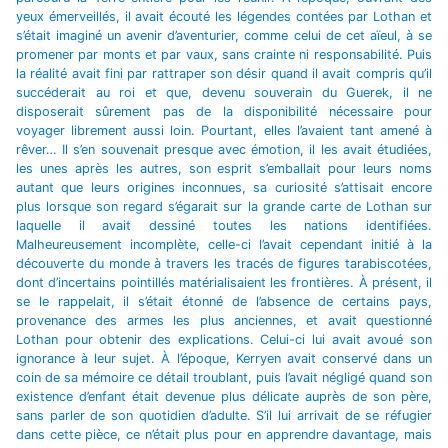
yeux émerveillés, il avait écouté les légendes contées par Lothan et
s’était imaginé un avenir d’aventurier, comme celui de cet aïeul, à se
promener par monts et par vaux, sans crainte ni responsabilité. Puis
la réalité avait fini par rattraper son désir quand il avait compris qu’il
succéderait au roi et que, devenu souverain du Guerek, il ne
disposerait sûrement pas de la disponibilité nécessaire pour
voyager librement aussi loin. Pourtant, elles l’avaient tant amené à
rêver… Il s’en souvenait presque avec émotion, il les avait étudiées,
les unes après les autres, son esprit s’emballait pour leurs noms
autant que leurs origines inconnues, sa curiosité s’attisait encore
plus lorsque son regard s’égarait sur la grande carte de Lothan sur
laquelle il avait dessiné toutes les nations identifiées.
Malheureusement incomplète, celle-ci l’avait cependant initié à la
découverte du monde à travers les tracés de figures tarabiscotées,
dont d’incertains pointillés matérialisaient les frontières. À présent, il
se le rappelait, il s’était étonné de l’absence de certains pays,
provenance des armes les plus anciennes, et avait questionné
Lothan pour obtenir des explications. Celui-ci lui avait avoué son
ignorance à leur sujet. À l’époque, Kerryen avait conservé dans un
coin de sa mémoire ce détail troublant, puis l’avait négligé quand son
existence d’enfant était devenue plus délicate auprès de son père,
sans parler de son quotidien d’adulte. S’il lui arrivait de se réfugier
dans cette pièce, ce n’était plus pour en apprendre davantage, mais