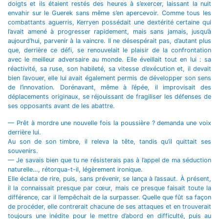
doigts et ils étaient restés des heures à s’exercer, laissant la nuit
envahir sur le Guerek sans même s’en apercevoir. Comme tous les
combattants aguerris, Kerryen possédait une dextérité certaine qui
l’avait amené à progresser rapidement, mais sans jamais, jusqu’à
aujourd’hui, parvenir à la vaincre. Il ne désespérait pas, d’autant plus
que, derrière ce défi, se renouvelait le plaisir de la confrontation
avec le meilleur adversaire au monde. Elle éveillait tout en lui : sa
réactivité, sa ruse, son habileté, sa vitesse d’exécution et, il devait
bien l’avouer, elle lui avait également permis de développer son sens
de l’innovation. Dorénavant, même à l’épée, il improvisait des
déplacements originaux, se réjouissant de fragiliser les défenses de
ses opposants avant de les abattre.
— Prêt à mordre une nouvelle fois la poussière ? demanda une voix
derrière lui.
Au son de son timbre, il releva la tête, tandis qu’il quittait ses
souvenirs.
— Je savais bien que tu ne résisterais pas à l’appel de ma séduction
naturelle…, rétorqua-t-il, légèrement ironique.
Elle éclata de rire, puis, sans prévenir, se lança à l’assaut. À présent,
il la connaissait presque par cœur, mais ce presque faisait toute la
différence, car il l’empêchait de la surpasser. Quelle que fût sa façon
de procéder, elle contrerait chacune de ses attaques et en trouverait
toujours une inédite pour le mettre d’abord en difficulté, puis au