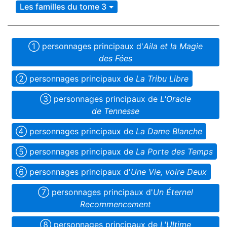
Les familles du tome 3
➀ person­nages princi­paux d'
Aila et la Magie
des Fées
➁ person­nages princi­paux de
La Tribu Libre
➂ person­nages princi­paux de
L'Oracle
de Tennesse
➃ person­nages princi­paux de
La Dame Blanche
➄ person­nages princi­paux de
La Porte des Temps
➅ person­nages princi­paux d'
Une Vie, voire Deux
➆ person­nages princi­paux d'
Un Éternel
Recommencement
➇ person­nages princi­paux de
L'Ultime