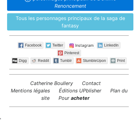
Renoncement
Tous les person­nages princi­paux de la saga de
fantasy
Instagram
Facebook
Twitter
LinkedIn
Pinterest
Digg
Reddit
Tumblr
StumbleUpon
Print
Catherine Boullery
Contact
Mentions légales
Éditions UPblisher
Plan du
site
Pour
acheter
'