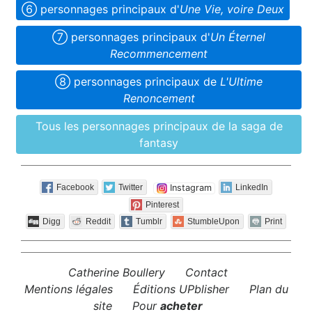
➅ person­nages princi­paux d'
Une Vie, voire Deux
➆ person­nages princi­paux d'
Un Éternel
Recommencement
➇ person­nages princi­paux de
L'Ultime
Renoncement
Tous les person­nages princi­paux de la saga de
fantasy
Instagram
Facebook
Twitter
LinkedIn
Pinterest
Digg
Reddit
Tumblr
StumbleUpon
Print
Catherine Boullery
Contact
Mentions légales
Éditions UPblisher
Plan du
site
Pour
acheter