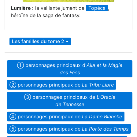
Lumière :
la vaillante jument de
Topéca
,
héroïne de la saga de fantasy.
Les familles du tome 2
➀ person­nages princi­paux d'
Aila et la Magie
des Fées
➁ person­nages princi­paux de
La Tribu Libre
➂ person­nages princi­paux de
L'Oracle
de Tennesse
➃ person­nages princi­paux de
La Dame Blanche
➄ person­nages princi­paux de
La Porte des Temps