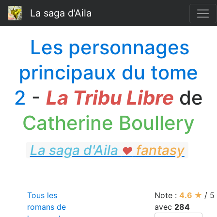
La saga d'Aila
Les personnages
principaux du tome
2
-
La Tribu Libre
de
Catherine Boullery
La saga d'Aila
fantasy
♥
fantasy
Tous les
Note :
4.6
★
/
5
romans de
avec
284