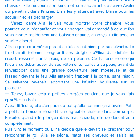
chevaux. Elle récupéra son kenda et son sac avant de suivre Avelin
qui pénétrait dans l’entrée. Élina les y attendait avec Blaise pour les
accueillir et les décharger :
— Venez, dame Aila, je vais vous montrer votre chambre. Vous
pourrez vous réchauffer et vous changer. J’ai demandé à ce que l’on
vous monte rapidement une boisson chaude, annonça-t-elle avec un
sourire discret.
Aila ne protesta même pas et se laissa entraîner par sa suivante. Le
froid avait tellement engourdi ses doigts qu’Élina dut défaire le
nœud, resserré par la pluie, de sa pèlerine. Ce fut encore elle qui
l’aida à se débarrasser de ses vêtements, collés à sa peau, avant de
l’envelopper dans une grande couverture bien moelleuse et de
l’asseoir devant le feu. Aila entendit frapper à la porte, sans réagir.
Sa suivante revenait, apportant une infusion bouillante sur un
plateau :
— Tenez, buvez cela à petites gorgées pendant que je vous fais
apprêter un bain.
Avec difficulté, elle s’empara du bol qu’elle commença à avaler. Petit
à petit, la boisson répandit une agréable chaleur dans son corps.
Ensuite, quand elle plongea dans l’eau chaude, elle se décontracta
complètement.
Puis vint le moment où Élina décida qu’elle devait se préparer pour
rencontrer le roi. Aila se sécha, natta ses cheveux et saisit les