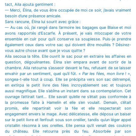
tact, Aila ajouta gentiment :
— Merci, Élina, de vous être occupée de moi ce soir, j’avais vraiment
besoin d’une présence amicale.
Sans rancune, Élina lui sourit avec grâce :
— Au cas où, j’ai rangé dans l’armoire les bagages que Blaise et moi
avons rapportés d’Escarfe. À présent, je vais m’occuper de votre
ensemble en cuir pour qu’il conserve sa souplesse. Puis-je prendre
également ceux dans votre sac qui doivent être mouillés ? Désirez-
vous autre chose avant que je vous quitte ?
Aila secoua la tête. Elle ouvrit le sac pour en extraire les affaires en
question, dégoulinantes. Élina s’en empara avant de sortir de la
chambre. Aila retourna s’asseoir devant le feu, refusant de se laisser
envahir par un sentiment, quel qu’il fût. «
Par les fées, mon livre !
»,
songea-t-elle tout à coup. Elle se précipita vers son sac détrempé,
en extirpa le petit livre des fées incroyablement sec et toujours
aussi magnifique. Elle s’abîma un instant dans sa contemplation. Cet
ouvrage l’attirait tant… Elle savait qu’elle ne s’était pas conformée à
la promesse faite à Hamelin et elle s’en voulait. Demain, c’était
promis, elle repartirait voir la fée et elle respecterait son
engagement envers le mage. Avec délicatesse, elle déposa un baiser
sur le petit livre et l’enfouit sous son oreiller, tandis qu’un léger appel
cristallin résonna à ses oreilles. Elle pensa qu’il venait des couloirs
du château. Elle retourna près du feu. Absorbée par son