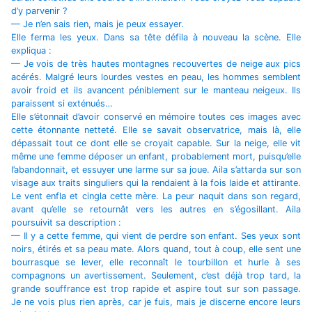
d’y parvenir ?
— Je n’en sais rien, mais je peux essayer.
Elle ferma les yeux. Dans sa tête défila à nouveau la scène. Elle
expliqua :
— Je vois de très hautes montagnes recouvertes de neige aux pics
acérés. Malgré leurs lourdes vestes en peau, les hommes semblent
avoir froid et ils avancent péniblement sur le manteau neigeux. Ils
paraissent si exténués…
Elle s’étonnait d’avoir conservé en mémoire toutes ces images avec
cette étonnante netteté. Elle se savait observatrice, mais là, elle
dépassait tout ce dont elle se croyait capable. Sur la neige, elle vit
même une femme déposer un enfant, probablement mort, puisqu’elle
l’abandonnait, et essuyer une larme sur sa joue. Aila s’attarda sur son
visage aux traits singuliers qui la rendaient à la fois laide et attirante.
Le vent enfla et cingla cette mère. La peur naquit dans son regard,
avant qu’elle se retournât vers les autres en s’égosillant. Aila
poursuivit sa description :
— Il y a cette femme, qui vient de perdre son enfant. Ses yeux sont
noirs, étirés et sa peau mate. Alors quand, tout à coup, elle sent une
bourrasque se lever, elle reconnaît le tourbillon et hurle à ses
compagnons un avertissement. Seulement, c’est déjà trop tard, la
grande souffrance est trop rapide et aspire tout sur son passage.
Je ne vois plus rien après, car je fuis, mais je discerne encore leurs