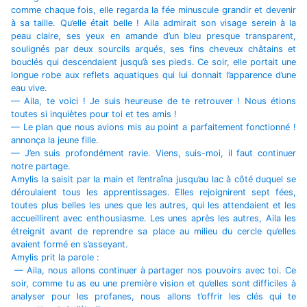
comme chaque fois, elle regarda la fée minuscule grandir et devenir
à sa taille. Qu’elle était belle ! Aila admirait son visage serein à la
peau claire, ses yeux en amande d’un bleu presque transparent,
soulignés par deux sourcils arqués, ses fins cheveux châtains et
bouclés qui descendaient jusqu’à ses pieds. Ce soir, elle portait une
longue robe aux reflets aquatiques qui lui donnait l’apparence d’une
eau vive.
— Aila, te voici ! Je suis heureuse de te retrouver ! Nous étions
toutes si inquiètes pour toi et tes amis !
— Le plan que nous avions mis au point a parfaitement fonctionné !
annonça la jeune fille.
— J’en suis profondément ravie. Viens, suis-moi, il faut continuer
notre partage.
Amylis la saisit par la main et l’entraîna jusqu’au lac à côté duquel se
déroulaient tous les apprentissages. Elles rejoignirent sept fées,
toutes plus belles les unes que les autres, qui les attendaient et les
accueillirent avec enthousiasme. Les unes après les autres, Aila les
étreignit avant de reprendre sa place au milieu du cercle qu’elles
avaient formé en s’asseyant.
Amylis prit la parole :
— Aila, nous allons continuer à partager nos pouvoirs avec toi. Ce
soir, comme tu as eu une première vision et qu’elles sont difficiles à
analyser pour les profanes, nous allons t’offrir les clés qui te