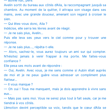
— Bonne nuit, père.
Avelin sortit du bureau aux côtés d’Aila, la raccompagnant jusqu’à sa
chambre. Au moment de la quitter, il attrapa son visage dans ses
mains, avec une grande douceur, amenant son regard à croiser le
sien.
— Qui êtes-vous donc, Aila ?
Indécise, elle serra les lèvres avant de réagir.
— Je ne sais plus, Avelin…
Puis elle leva ses yeux vers le ciel comme pour y trouver une
réponse.
— Je ne sais plus…, répéta-t-elle.
— Alors, sachez-le, vous aurez toujours un ami sur qui compter.
N’hésitez jamais à venir frapper à ma porte. Me faites-vous
confiance ?
Elle pesa ses mots avant de répondre :
— Oui, Avelin. Avec vous, je me sens comme si Aubin était auprès
de moi et je ne peux guère vous adresser un compliment plus
flatteur…
— Il vous manque ?
— Oh oui ! Tous me manquent, mais je dois apprendre à vivre sans
eux…
— Mais pas sans moi. Vous ne serez plus tout à fait seule, car je me
tiendrai à vos côtés.
L’émotion devint perceptible sa voix, tandis que le cœur d’Aila se