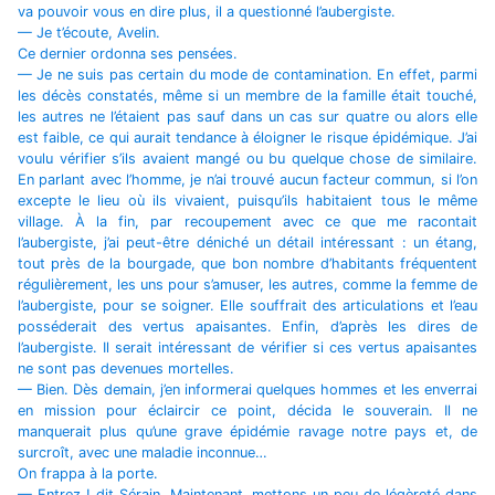
va pouvoir vous en dire plus, il a questionné l’aubergiste.
— Je t’écoute, Avelin.
Ce dernier ordonna ses pensées.
— Je ne suis pas certain du mode de contamination. En effet, parmi
les décès constatés, même si un membre de la famille était touché,
les autres ne l’étaient pas sauf dans un cas sur quatre ou alors elle
est faible, ce qui aurait tendance à éloigner le risque épidémique. J’ai
voulu vérifier s’ils avaient mangé ou bu quelque chose de similaire.
En parlant avec l’homme, je n’ai trouvé aucun facteur commun, si l’on
excepte le lieu où ils vivaient, puisqu’ils habitaient tous le même
village. À la fin, par recoupement avec ce que me racontait
l’aubergiste, j’ai peut-être déniché un détail intéressant : un étang,
tout près de la bourgade, que bon nombre d’habitants fréquentent
régulièrement, les uns pour s’amuser, les autres, comme la femme de
l’aubergiste, pour se soigner. Elle souffrait des articulations et l’eau
posséderait des vertus apaisantes. Enfin, d’après les dires de
l’aubergiste. Il serait intéressant de vérifier si ces vertus apaisantes
ne sont pas devenues mortelles.
— Bien. Dès demain, j’en informerai quelques hommes et les enverrai
en mission pour éclaircir ce point, décida le souverain. Il ne
manquerait plus qu’une grave épidémie ravage notre pays et, de
surcroît, avec une maladie inconnue…
On frappa à la porte.
— Entrez ! dit Sérain. Maintenant, mettons un peu de légèreté dans