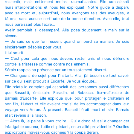
ressentir, mais nettement moins traumatisantes. Elle connaissait
leurs interprétations et nous les expliquait. Notre guide a disparu
avec sa mort et, aujourd’hui, nous avançons tels des aveugles, à
tâtons, sans aucune certitude de la bonne direction. Avec elle, tout
nous paraissait plus facile…
Avelin semblait si désemparé. Aila posa doucement la main sur la
sienne.
— Je sais ce que l’on ressent quand on perd sa maman. Je suis
sincèrement désolée pour vous.
Il lui sourit.
— C’est pour cela que nous devons rester unis et nous défendre
contre la tristesse comme contre nos ennemis.
Sérain rappela sa présence par un toussotement discret.
— Changeons de sujet pour l’instant. Aila, j’ai besoin de tout savoir
sur ce qui s’est produit à Escarfe. Je vous écoute…
Elle relata le complot qui associait des personnes aussi différentes
que Bascetti, émissaire Faradin, et Rebecca, l’ex-maîtresse de
Barnais d’Escarfe. Elle expliqua que, pour protéger le châtelain et
son fils, Hubert et elle avaient choisi de les accompagner dans leur
voyage vers Antan. À présent, Bascetti était mort et sire Barnais
était revenu à la raison.
— Alors là, je peine à vous croire… Qui a donc réussi à changer cet
infatigable coureur, futile et pédant, en un allié providentiel ? Quelles
explications m’avez-vous cachées ? la coupa Sérain.