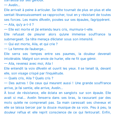
s’affaissa sur ses genoux.
— Avelin…
Elle arrivait à peine à articuler. Sa tête tournait de plus en plus et elle
sentait l’évanouissement se rapprocher, tout en y résistant de toutes
ses forces. Les mains d’Avelin, posées sur ses épaules, l’agrippèrent.
— Aila, qu’y a-t-il ?
— Elle est morte et j’ai entendu leurs cris, murmura-t-elle.
Elle refusait de pleurer alors qu’une immense souffrance la
submergeait. Sa tête menaça d’éclater sous son intensité.
— Qui est morte, Aila, et qui crie ?
— La femme de l’auberge…
Elle serra ses tempes entre ses paumes, la douleur devenait
intolérable. Malgré son envie de hurler, elle ne fit que gémir.
— Aila, revenez avec moi, Aila !
Elle entendit la voix d’Avelin et ouvrit les yeux. Il se tenait là, devant
elle, son visage crispé par l’inquiétude.
— Quels cris, Aila ? Quels cris ?
— Des autres ! De ceux qui meurent aussi ! Une grande souffrance
arrive, je l’ai sentie, elle arrive, Avelin…
À bout de résistance, elle éclata en sanglots sur son épaule. Elle
avait si mal… Avelin l’enserra dans ses bras, la rassurant par des
mots qu’elle ne comprenait pas. Sa main caressait ses cheveux et
elle se laissa bercer par la douce musique de sa voix. Peu à peu, la
douleur reflua et elle reprit conscience de ce qui l’entourait. Enfin,