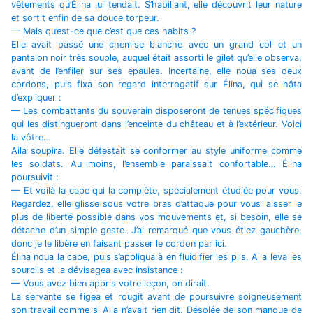
vêtements qu’Élina lui tendait. S’habillant, elle découvrit leur nature
et sortit enfin de sa douce torpeur.
— Mais qu’est-ce que c’est que ces habits ?
Elle avait passé une chemise blanche avec un grand col et un
pantalon noir très souple, auquel était assorti le gilet qu’elle observa,
avant de l’enfiler sur ses épaules. Incertaine, elle noua ses deux
cordons, puis fixa son regard interrogatif sur Élina, qui se hâta
d’expliquer :
— Les combattants du souverain disposeront de tenues spécifiques
qui les distingueront dans l’enceinte du château et à l’extérieur. Voici
la vôtre…
Aila soupira. Elle détestait se conformer au style uniforme comme
les soldats. Au moins, l’ensemble paraissait confortable… Élina
poursuivit :
— Et voilà la cape qui la complète, spécialement étudiée pour vous.
Regardez, elle glisse sous votre bras d’attaque pour vous laisser le
plus de liberté possible dans vos mouvements et, si besoin, elle se
détache d’un simple geste. J’ai remarqué que vous étiez gauchère,
donc je le libère en faisant passer le cordon par ici.
Élina noua la cape, puis s’appliqua à en fluidifier les plis. Aila leva les
sourcils et la dévisagea avec insistance :
— Vous avez bien appris votre leçon, on dirait.
La servante se figea et rougit avant de poursuivre soigneusement
son travail comme si Aila n’avait rien dit. Désolée de son manque de