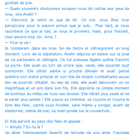
gonflait de joie.
— Quels souvenirs douloureux essayez-vous de cacher aux yeux de
tous, sire Avelin ?
— D’accord, je retire ce que j’ai dit. Ce soir, vous êtes trop
perspicace pour le pauvre prince que je suis… Plus tard, je vous
raconterai ce que je tais, je vous le promets, mais, pour l’instant,
c’est encore trop tôt. Amis ?
— Pour la vie !
Ils tombèrent dans les bras l’un de l’autre et s’étreignirent un long
moment. Lors de la séparation, Avelin déposa un baiser sur la joue
de sa partenaire et s’éloigna. Ce fut presque légère qu’Aila franchit
sa porte. Elle avait eu tort de croire que, seule, elle pourrait tout
surmonter. Elle s’était sentie si proche d’Avelin et avait pensé
qu’entre son statut princier et son rôle de simple combattante aucun
lien ne pourrait s’établir. Au lieu de cela, elle avait découvert un roi
magnifique et un ami dans son fils. Elle apprécia ce simple moment
de bonheur au milieu de tous ses doutes. Elle n’était plus seule et ne
le serait plus jamais ! Elle passa sa chemise, se coucha et toucha le
livre des fées, caché sous l’oreiller, sans même y songer, avant de
s’endormir, pleine de joie, sa main posée sur la couverture…
Et Aila parvint au pays des fées et appela :
— Amylis ? Es-tu là ?
Un léger frémissement l’avertit de l’arrivée de son amie. Fascinée