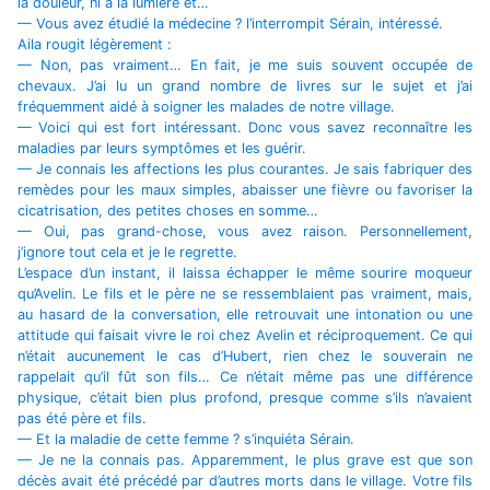
la douleur, ni à la lumière et…
— Vous avez étudié la médecine ? l’interrompit Sérain, intéressé.
Aila rougit légèrement :
— Non, pas vraiment… En fait, je me suis souvent occupée de
chevaux. J’ai lu un grand nombre de livres sur le sujet et j’ai
fréquemment aidé à soigner les malades de notre village.
— Voici qui est fort intéressant. Donc vous savez reconnaître les
maladies par leurs symptômes et les guérir.
— Je connais les affections les plus courantes. Je sais fabriquer des
remèdes pour les maux simples, abaisser une fièvre ou favoriser la
cicatrisation, des petites choses en somme…
— Oui, pas grand-chose, vous avez raison. Personnellement,
j’ignore tout cela et je le regrette.
L’espace d’un instant, il laissa échapper le même sourire moqueur
qu’Avelin. Le fils et le père ne se ressemblaient pas vraiment, mais,
au hasard de la conversation, elle retrouvait une intonation ou une
attitude qui faisait vivre le roi chez Avelin et réciproquement. Ce qui
n’était aucunement le cas d’Hubert, rien chez le souverain ne
rappelait qu’il fût son fils… Ce n’était même pas une différence
physique, c’était bien plus profond, presque comme s’ils n’avaient
pas été père et fils.
— Et la maladie de cette femme ? s’inquiéta Sérain.
— Je ne la connais pas. Apparemment, le plus grave est que son
décès avait été précédé par d’autres morts dans le village. Votre fils