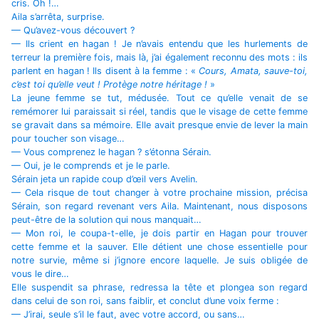
cris. Oh !…
Aila s’arrêta, surprise.
— Qu’avez-vous découvert ?
— Ils crient en hagan ! Je n’avais entendu que les hurlements de
terreur la première fois, mais là, j’ai également reconnu des mots : ils
parlent en hagan ! Ils disent à la femme : «
Cours, Amata, sauve-toi,
c’est toi qu’elle veut ! Protège notre héritage !
»
La jeune femme se tut, médusée. Tout ce qu’elle venait de se
remémorer lui paraissait si réel, tandis que le visage de cette femme
se gravait dans sa mémoire. Elle avait presque envie de lever la main
pour toucher son visage…
— Vous comprenez le hagan ? s’étonna Sérain.
— Oui, je le comprends et je le parle.
Sérain jeta un rapide coup d’œil vers Avelin.
— Cela risque de tout changer à votre prochaine mission, précisa
Sérain, son regard revenant vers Aila. Maintenant, nous disposons
peut-être de la solution qui nous manquait…
— Mon roi, le coupa-t-elle, je dois partir en Hagan pour trouver
cette femme et la sauver. Elle détient une chose essentielle pour
notre survie, même si j’ignore encore laquelle. Je suis obligée de
vous le dire…
Elle suspendit sa phrase, redressa la tête et plongea son regard
dans celui de son roi, sans faiblir, et conclut d’une voix ferme :
— J’irai, seule s’il le faut, avec votre accord, ou sans…