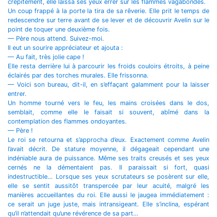
crépitement, elle laissa ses yeux errer sur les flammes vagabondes.
Un coup frappé à la porte la tira de sa rêverie. Elle prit le temps de
redescendre sur terre avant de se lever et de découvrir Avelin sur le
point de toquer une deuxième fois.
— Père nous attend. Suivez-moi.
Il eut un sourire appréciateur et ajouta :
— Au fait, très jolie cape !
Elle resta derrière lui à parcourir les froids couloirs étroits, à peine
éclairés par des torches murales. Elle frissonna.
— Voici son bureau, dit-il, en s’effaçant galamment pour la laisser
entrer.
Un homme tourné vers le feu, les mains croisées dans le dos,
semblait, comme elle le faisait si souvent, abîmé dans la
contemplation des flammes ondoyantes.
— Père !
Le roi se retourna et s’approcha d’eux. Exactement comme Avelin
l’avait décrit. De stature moyenne, il dégageait cependant une
indéniable aura de puissance. Même ses traits creusés et ses yeux
cernés ne la démentaient pas. Il paraissait si fort, quasi
indestructible… Lorsque ses yeux scrutateurs se posèrent sur elle,
elle se sentit aussitôt transpercée par leur acuité, malgré les
manières accueillantes du roi. Elle aussi le jaugea immédiatement :
ce serait un juge juste, mais intransigeant. Elle s’inclina, espérant
qu’il n’attendait qu’une révérence de sa part…