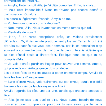
permettront de l’étudier…
— Amylis, l’interrompit Aila, je l’ai déjà comprise. Enfin, je crois…
— Mais c’est impossible ! Nous ne t’avons pas encore donné la
clairvoyance ! Ou alors…
Les sourcils légèrement froncés, Amylis se tut.
— Voulez-vous que je vous la décrive ?
— Non, merci, Aila. Nous l’avons vue en même temps que toi.
— Vient-elle de vous ?
— Non, à de rares exceptions près, les visions proviennent
d’Oracles… Or, il n’en existe pratiquement plus sur Terre. Ils ont été
détruits ou cachés aux yeux des hommes, car ils les amenaient trop
souvent à commettre plus de mal que de bien… Je suis sidérée que
tu aies réussi seule à l’interpréter. Explique-nous ce que tu as
compris d’elle.
— Je vais bientôt partir en Hagan pour sauver une femme, Amata,
qui possède un héritage que je dois protéger…
Les petites fées se mirent toutes à parler en même temps. Amylis fit
taire les bruits d’une pensée.
— L’une d’entre vous, volontairement ou par erreur, aurait-elle déjà
transmis les clés de la clairvoyance à Aila ?
Amylis regarda les fées une par une, tandis que chacune secoua la
tête.
— Aila, je ne sais pas quoi te dire. Nous avons besoin de nous
concerter pour comprendre pourquoi tu sais alors que tu ne le