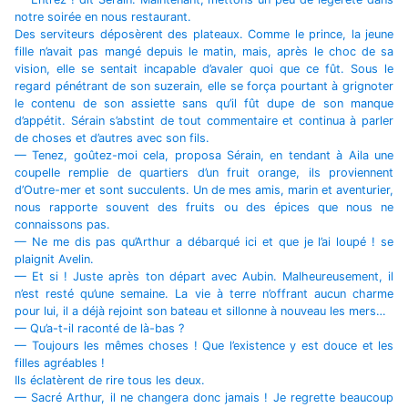
notre soirée en nous restaurant.
Des serviteurs déposèrent des plateaux. Comme le prince, la jeune
fille n’avait pas mangé depuis le matin, mais, après le choc de sa
vision, elle se sentait incapable d’avaler quoi que ce fût. Sous le
regard pénétrant de son suzerain, elle se força pourtant à grignoter
le contenu de son assiette sans qu’il fût dupe de son manque
d’appétit. Sérain s’abstint de tout commentaire et continua à parler
de choses et d’autres avec son fils.
— Tenez, goûtez-moi cela, proposa Sérain, en tendant à Aila une
coupelle remplie de quartiers d’un fruit orange, ils proviennent
d’Outre-mer et sont succulents. Un de mes amis, marin et aventurier,
nous rapporte souvent des fruits ou des épices que nous ne
connaissons pas.
— Ne me dis pas qu’Arthur a débarqué ici et que je l’ai loupé ! se
plaignit Avelin.
— Et si ! Juste après ton départ avec Aubin. Malheureusement, il
n’est resté qu’une semaine. La vie à terre n’offrant aucun charme
pour lui, il a déjà rejoint son bateau et sillonne à nouveau les mers…
— Qu’a-t-il raconté de là-bas ?
— Toujours les mêmes choses ! Que l’existence y est douce et les
filles agréables !
Ils éclatèrent de rire tous les deux.
— Sacré Arthur, il ne changera donc jamais ! Je regrette beaucoup