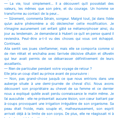
— La vie, tout simplement… Il a découvert qu’il possédait des
valeurs, les mêmes que son père, et du courage. Un homme se
transforme au contact de la peur…
— Sûrement, commenta Sérain, songeur. Malgré tout, j’ai dans l’idée
qu’un autre phénomène a dû déclencher cette modification. Je
n’imagine aucunement cet enfant gâté se métamorphoser ainsi, du
jour au lendemain. Je demanderai à Hubert ce qu’il en pense quand il
reviendra. Peut-être a-t-il vu des choses qui vous ont échappé.
Continuez.
Aila sentit ses joues s’enflammer, mais elle se comporta comme si
de rien n’était et enchaîna avec l’arrivée décisive d’Aubin et d’Avelin
qui leur avait permis de se débarrasser définitivement de leurs
assaillants.
— Rien de particulier pendant votre voyage de retour ?
Elle jeta un coup d’œil au prince avant de poursuivre :
— Non, pas grand-chose jusqu’à ce que nous entrions dans une
auberge située à une demi-journée de cheval d’ici. Nous avons
découvert son propriétaire au chevet de sa femme et ce dernier
nous a expliqué qu’elle avait perdu connaissance le matin même. Je
l’ai auscultée : elle ne présentait aucune lésion, son cœur battant par
à-coups provoquant une irrigation irrégulière de son organisme. Sa
peau était froide, mais souple et, malheureusement, son esprit
arrivait déjà à la limite de son corps. De plus, elle ne réagissait ni à