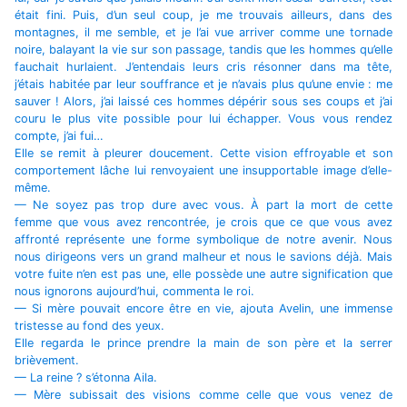
était fini. Puis, d’un seul coup, je me trouvais ailleurs, dans des
montagnes, il me semble, et je l’ai vue arriver comme une tornade
noire, balayant la vie sur son passage, tandis que les hommes qu’elle
fauchait hurlaient. J’entendais leurs cris résonner dans ma tête,
j’étais habitée par leur souffrance et je n’avais plus qu’une envie : me
sauver ! Alors, j’ai laissé ces hommes dépérir sous ses coups et j’ai
couru le plus vite possible pour lui échapper. Vous vous rendez
compte, j’ai fui…
Elle se remit à pleurer doucement. Cette vision effroyable et son
comportement lâche lui renvoyaient une insupportable image d’elle-
même.
— Ne soyez pas trop dure avec vous. À part la mort de cette
femme que vous avez rencontrée, je crois que ce que vous avez
affronté représente une forme symbolique de notre avenir. Nous
nous dirigeons vers un grand malheur et nous le savions déjà. Mais
votre fuite n’en est pas une, elle possède une autre signification que
nous ignorons aujourd’hui, commenta le roi.
— Si mère pouvait encore être en vie, ajouta Avelin, une immense
tristesse au fond des yeux.
Elle regarda le prince prendre la main de son père et la serrer
brièvement.
— La reine ? s’étonna Aila.
— Mère subissait des visions comme celle que vous venez de