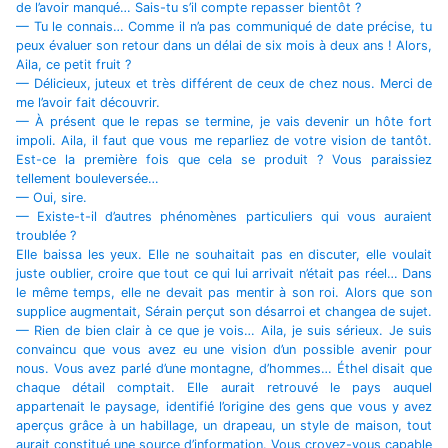
de l’avoir manqué… Sais-tu s’il compte repasser bientôt ?
— Tu le connais… Comme il n’a pas communiqué de date précise, tu
peux évaluer son retour dans un délai de six mois à deux ans ! Alors,
Aila, ce petit fruit ?
— Délicieux, juteux et très différent de ceux de chez nous. Merci de
me l’avoir fait découvrir.
— À présent que le repas se termine, je vais devenir un hôte fort
impoli. Aila, il faut que vous me reparliez de votre vision de tantôt.
Est-ce la première fois que cela se produit ? Vous paraissiez
tellement bouleversée…
— Oui, sire.
— Existe-t-il d’autres phénomènes particuliers qui vous auraient
troublée ?
Elle baissa les yeux. Elle ne souhaitait pas en discuter, elle voulait
juste oublier, croire que tout ce qui lui arrivait n’était pas réel… Dans
le même temps, elle ne devait pas mentir à son roi. Alors que son
supplice augmentait, Sérain perçut son désarroi et changea de sujet.
— Rien de bien clair à ce que je vois… Aila, je suis sérieux. Je suis
convaincu que vous avez eu une vision d’un possible avenir pour
nous. Vous avez parlé d’une montagne, d’hommes… Éthel disait que
chaque détail comptait. Elle aurait retrouvé le pays auquel
appartenait le paysage, identifié l’origine des gens que vous y avez
aperçus grâce à un habillage, un drapeau, un style de maison, tout
aurait constitué une source d’information. Vous croyez-vous capable