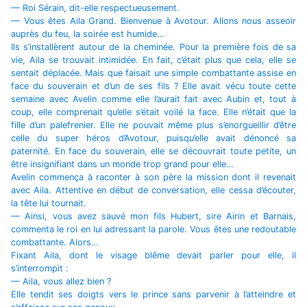
— Roi Sérain, dit-elle respectueusement.
— Vous êtes Aila Grand. Bienvenue à Avotour. Allons nous asseoir
auprès du feu, la soirée est humide…
Ils s’installèrent autour de la cheminée. Pour la première fois de sa
vie, Aila se trouvait intimidée. En fait, c’était plus que cela, elle se
sentait déplacée. Mais que faisait une simple combattante assise en
face du souverain et d’un de ses fils ? Elle avait vécu toute cette
semaine avec Avelin comme elle l’aurait fait avec Aubin et, tout à
coup, elle comprenait qu’elle s’était voilé la face. Elle n’était que la
fille d’un palefrenier. Elle ne pouvait même plus s’enorgueillir d’être
celle du super héros d’Avotour, puisqu’elle avait dénoncé sa
paternité. En face du souverain, elle se découvrait toute petite, un
être insignifiant dans un monde trop grand pour elle…
Avelin commença à raconter à son père la mission dont il revenait
avec Aila. Attentive en début de conversation, elle cessa d’écouter,
la tête lui tournait.
— Ainsi, vous avez sauvé mon fils Hubert, sire Airin et Barnais,
commenta le roi en lui adressant la parole. Vous êtes une redoutable
combattante. Alors…
Fixant Aila, dont le visage blême devait parler pour elle, il
s’interrompit :
— Aila, vous allez bien ?
Elle tendit ses doigts vers le prince sans parvenir à l’atteindre et