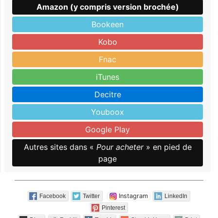
Amazon (y compris version brochée)
Bookeen
Kobo
Fnac
iTunes
Decitre
Youboox
Google Play
Autres sites dans «
Pour acheter
» en pied de
page
Instagram
Facebook
Twitter
LinkedIn
Pinterest