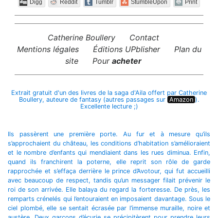
Digg
Reddit
Tumblr
StumbleUpon
Print
Catherine Boullery
Contact
Mentions légales
Éditions UPblisher
Plan du
site
Pour
acheter
Extrait gratuit d'un des livres de la saga d'Aila offert par Catherine
Boullery, auteure de fantasy (autres passages sur
Amazon
).
Excellente lecture ;)
Ils passèrent une première porte. Au fur et à mesure qu’ils
s’approchaient du château, les conditions d’habitation s’amélioraient
et le nombre d’enfants qui mendiaient dans les rues diminua. Enfin,
quand ils franchirent la poterne, elle reprit son rôle de garde
rapprochée et s’effaça derrière le prince d’Avotour, qui fut accueilli
avec beaucoup de respect, tandis qu’un messager filait prévenir le
roi de son arrivée. Elle balaya du regard la forteresse. De près, les
remparts crénelés qui l’entouraient en imposaient davantage. Sous le
ciel plombé, elle se sentait écrasée par l’immense muraille, noire et
austère. Deux garçons d’écurie se précipitèrent pour prendre leurs