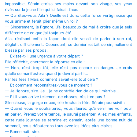
Impassible, Sérain croisa ses mains devant son visage, ses yeux
rivés sur la jeune fille qui lui faisait face.
— Qui êtes-vous Aila ? Quelle est donc cette force vertigineuse qui
vous anime et ferait plier même un roi ?
— Sincèrement, je l’ignore. J’ai beaucoup de mal à croire que je suis
différente de ce que j’ai toujours été…
Aila, réalisant enfin la façon dont elle venait de parler à son roi,
déglutit difficilement. Cependant, ce dernier restait serein, nullement
blessé par ses propos.
— Existe-t-il une urgence à votre départ ?
Elle réfléchit, cherchant la réponse en elle :
— Non, c’est trop tôt, elle n’est pas encore en danger. Je crois
qu’elle se manifestera quand je devrai partir…
Par les fées ! Mais comment savait-elle tout cela ?
— Et comment reconnaîtrez-vous ce moment ?
— Je l’ignore, sire. Je… je ne contrôle rien de ce qui m’arrive…
— Et il vous arrive tellement de choses, n’est-ce pas ?
Silencieuse, la gorge nouée, elle hocha la tête. Sérain poursuivit :
— Quand vous le souhaiterez, vous n’aurez qu’à venir me voir pour
en parler. Prenez votre temps, je saurai patienter. Allez mes enfants,
cette rude journée se termine et demain, après une bonne nuit de
sommeil, nous débuterons tous avec les idées plus claires.
— Bonne nuit, sire.