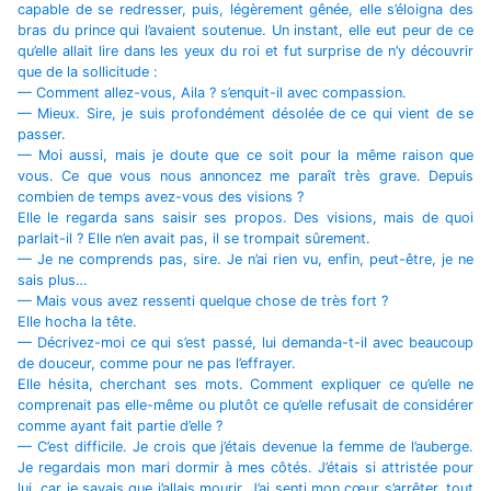
capable de se redresser, puis, légèrement gênée, elle s’éloigna des
bras du prince qui l’avaient soutenue. Un instant, elle eut peur de ce
qu’elle allait lire dans les yeux du roi et fut surprise de n’y découvrir
que de la sollicitude :
— Comment allez-vous, Aila ? s’enquit-il avec compassion.
— Mieux. Sire, je suis profondément désolée de ce qui vient de se
passer.
— Moi aussi, mais je doute que ce soit pour la même raison que
vous. Ce que vous nous annoncez me paraît très grave. Depuis
combien de temps avez-vous des visions ?
Elle le regarda sans saisir ses propos. Des visions, mais de quoi
parlait-il ? Elle n’en avait pas, il se trompait sûrement.
— Je ne comprends pas, sire. Je n’ai rien vu, enfin, peut-être, je ne
sais plus…
— Mais vous avez ressenti quelque chose de très fort ?
Elle hocha la tête.
— Décrivez-moi ce qui s’est passé, lui demanda-t-il avec beaucoup
de douceur, comme pour ne pas l’effrayer.
Elle hésita, cherchant ses mots. Comment expliquer ce qu’elle ne
comprenait pas elle-même ou plutôt ce qu’elle refusait de considérer
comme ayant fait partie d’elle ?
— C’est difficile. Je crois que j’étais devenue la femme de l’auberge.
Je regardais mon mari dormir à mes côtés. J’étais si attristée pour
lui, car je savais que j’allais mourir. J’ai senti mon cœur s’arrêter, tout