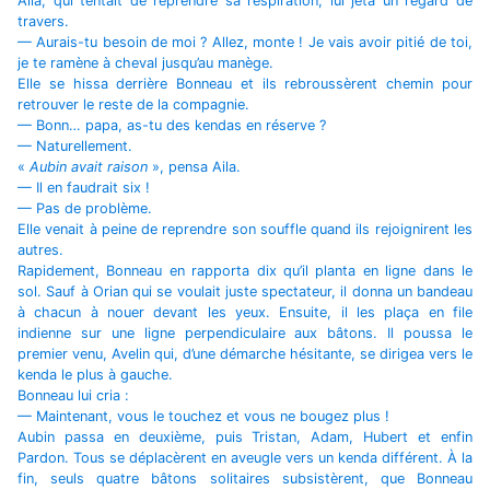
Aila, qui tentait de reprendre sa respiration, lui jeta un regard de
travers.
— Aurais-tu besoin de moi ? Allez, monte ! Je vais avoir pitié de toi,
je te ramène à cheval jusqu’au manège.
Elle se hissa derrière Bonneau et ils rebroussèrent chemin pour
retrouver le reste de la compagnie.
— Bonn… papa, as-tu des kendas en réserve ?
— Naturellement.
«
Aubin avait raison
», pensa Aila.
— Il en faudrait six !
— Pas de problème.
Elle venait à peine de reprendre son souffle quand ils rejoignirent les
autres.
Rapidement, Bonneau en rapporta dix qu’il planta en ligne dans le
sol. Sauf à Orian qui se voulait juste spectateur, il donna un bandeau
à chacun à nouer devant les yeux. Ensuite, il les plaça en file
indienne sur une ligne perpendiculaire aux bâtons. Il poussa le
premier venu, Avelin qui, d’une démarche hésitante, se dirigea vers le
kenda le plus à gauche.
Bonneau lui cria :
— Maintenant, vous le touchez et vous ne bougez plus !
Aubin passa en deuxième, puis Tristan, Adam, Hubert et enfin
Pardon. Tous se déplacèrent en aveugle vers un kenda différent. À la
fin, seuls quatre bâtons solitaires subsistèrent, que Bonneau