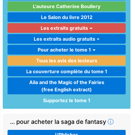
L'auteure Catherine Boullery
Le Salon du livre 2012
Les extraits gratuits
Les extraits audio gratuits
Pour acheter le tome 1
Tous les avis des lecteurs
La couverture complète du tome 1
Aila and the Magic of the Fairies
(free English extract)
Supportez le tome 1
… pour acheter la saga de fantasy
ⓘ
UPblisher