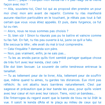
façon avec moi ?
— Aila, souviens-toi, C’est toi qui as proposé d’en prendre un pour
moi chez mon ami avant de repartir. Comme tu n’as manifesté
aucune réaction particulière en le touchant, je n’étais pas tout à fait
certain que vous vous étiez appelés. Et puis, dans l’urgence, ce fut
lui ou rien.
— Alors, nous ne nous sommes pas choisis ?
— Si, bien sûr ! Sinon tu n’aurais pas pu te battre et vaincre comme
tu l’as fait. En fait, tu t’es peu ouverte à lui, juste ce qu’il a fallu.
Elle secoua la tête ; elle avait du mal à tout comprendre.
— Cela t’inquiète ? demanda son père.
— Non, pas vraiment, enfin, je ne sais pas…
— Tu les as enviés parce qu’ils t’ont semblé partager quelque chose
de très fort avec leur kenda, c’est cela ?
Elle dut bien l’avouer. Le souvenir de cette tendresse entrevue la
tenaillait.
— Tu as tellement peur de te livrer, Aila, tellement peur de souffrir
que, même quand tu aimes, tu gardes tes distances. Eux n’ont pas
réfléchi. Ils ont abattu leurs barrières naturellement. C’est par
sagesse et précaution que je leur bande les yeux, pour qu’ils voient
avec leur cœur et non avec leur raison. Tiens, voici un bandeau…
Elle l’interrogea du regard avant que la bande de tissu ne lui ôtât la
vue. Il saisit le kenda d’Aila et le plaça au milieu de ceux qui lui