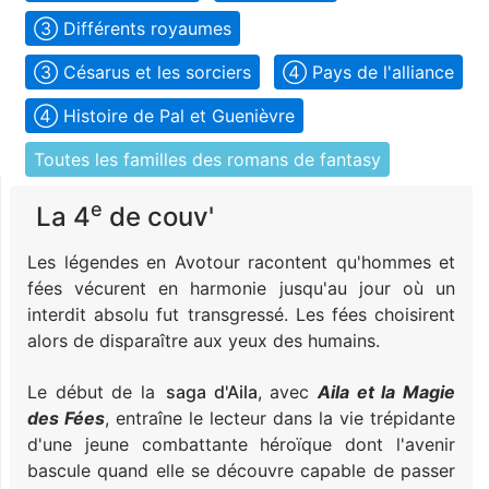
➂ Différents royaumes
➂ Césarus et les sorciers
➃ Pays de l'alliance
➃ Histoire de Pal et Guenièvre
Toutes les familles des romans de fantasy
e
La 4
de couv'
Les légendes en Avotour racontent qu'hommes et
fées vécurent en harmonie jusqu'au jour où un
interdit absolu fut transgressé. Les fées choisirent
alors de disparaître aux yeux des humains.
Le début de la
saga d'Aila
, avec
Aila et la Magie
des Fées
, entraîne le lecteur dans la vie trépidante
d'une jeune combattante héroïque dont l'avenir
bascule quand elle se découvre capable de passer