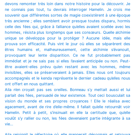
devons remonter très loin dans notre histoire pour la découvrir. Je
ne connais pas tout, tu devrais interroger Hamelin. Je crois me
souvenir que différentes sortes de magie coexistèrent à une époque
très ancienne ; elles semblent avoir presque toutes disparu, hormis
celle des fées qui, grâce à l’alliance qu’elles avaient scellée avec les
hommes, résista plus longtemps que ses consœurs. Quelle alchimie
unique se développa pour la protéger ? Aucune idée, mais elle
prouva son efficacité. Puis vint le jour où elles se séparèrent des
êtres humains et, malheureusement, cette alchimie s’évanouit,
provoquant leur lente disparition. Ce ne fut probablement pas
immédiat et je ne sais pas si elles l’avaient anticipée ou non. Peut-
être avaient-elles prévu qu’en restant avec les hommes, même
invisibles, elles se préserveraient à jamais. Elles nous ont toujours
accompagnés et le kenda représente le dernier cadeau qu’elles nous
ont offert en nous quittant.
Aila n’en croyait pas ses oreilles. Bonneau s’y mettait aussi et lui
parlait des fées, persuadé de leur existence. Tout ceci bousculait sa
vision du monde et ses propres croyances ! Elle le réalisa avec
agacement, avant de rire d’elle-même. Il fallait qu’elle retournât voir
Hamelin. Petit à petit, s’insinuait en elle la certitude que, qu’elle
voulût s’y rallier ou non, les fées devenaient partie intégrante à sa
vie…
Aila rejoignit le réfectoire où elle mangerait désormais et retrouva