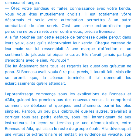
ramassa et rangea.
— Ôtez votre bandeau et faites connaissance avec votre kenda.
Vous vous êtes mutuellement choisis, il est totalement vôtre
désormais et seule votre autorisation permettra à un autre
combattant de s’en servir. C’est une arme extraordinaire que
personne ne pourra retourner contre vous, précisa Bonneau.
Aila fut touchée par cette espèce de tendresse qu’elle perçut dans
leurs yeux, alors qu’ils découvraient leur kenda. Chaque caresse de
leur main sur lui ressemblait à une marque d’affection et un
sentiment de jalousie lui piqua le cœur. Elle n’avait jamais partagé
d’émotions avec le sien. Pourquoi ?
Elle lut également dans tous les regards les questions qu’aucun ne
posa. Si Bonneau avait voulu être plus précis, il l’aurait fait. Mais elle
se promit que, la séance terminée, il lui donnerait les
éclaircissements qu’elle attendait.
L’apprentissage commença sous les explications de Bonneau et
d’Aila, guidant les premiers pas des nouveaux venus. Ils comprirent
comment se déplacer et quelques enchaînements parmi les plus
simples. Pardon, un peu plus débrouillé que les autres, travaillait à
corriger tous ses petits défauts, sous l’œil intransigeant de ses
instructeurs. La leçon se termina par une démonstration, entre
Bonneau et Aila, qui laissa le reste du groupe ébahi. Aila développait
une virtuosité extraordinaire et mettait en évidence sa vivacité, son