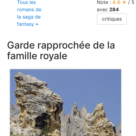
Tous les
Note :
4.6
★
/
5
romans de
avec
284
la saga de
critiques
fantasy
Garde rapprochée de la
famille royale