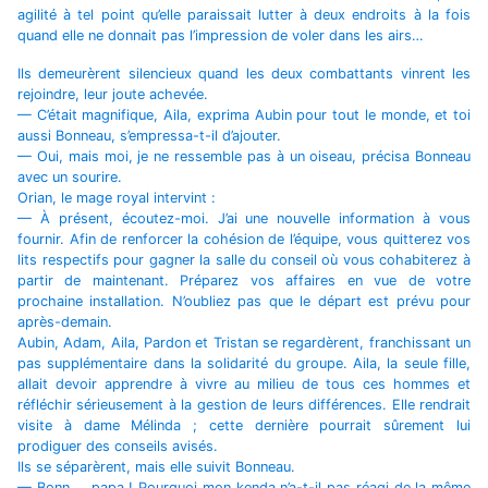
agilité à tel point qu’elle paraissait lutter à deux endroits à la fois
quand elle ne donnait pas l’impression de voler dans les airs…
Ils demeurèrent silencieux quand les deux combattants vinrent les
rejoindre, leur joute achevée.
— C’était magnifique, Aila, exprima Aubin pour tout le monde, et toi
aussi Bonneau, s’empressa-t-il d’ajouter.
— Oui, mais moi, je ne ressemble pas à un oiseau, précisa Bonneau
avec un sourire.
Orian, le mage royal intervint :
— À présent, écoutez-moi. J’ai une nouvelle information à vous
fournir. Afin de renforcer la cohésion de l’équipe, vous quitterez vos
lits respectifs pour gagner la salle du conseil où vous cohabiterez à
partir de maintenant. Préparez vos affaires en vue de votre
prochaine installation. N’oubliez pas que le départ est prévu pour
après-demain.
Aubin, Adam, Aila, Pardon et Tristan se regardèrent, franchissant un
pas supplémentaire dans la solidarité du groupe. Aila, la seule fille,
allait devoir apprendre à vivre au milieu de tous ces hommes et
réfléchir sérieusement à la gestion de leurs différences. Elle rendrait
visite à dame Mélinda ; cette dernière pourrait sûrement lui
prodiguer des conseils avisés.
Ils se séparèrent, mais elle suivit Bonneau.
— Bonn…, papa ! Pourquoi mon kenda n’a-t-il pas réagi de la même