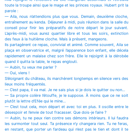
toute la troupe ainsi que le mage et les princes royaux. Hubert prit la
parole :
— Aila, nous n’attendions plus que vous. Demain, deuxième cloche,
entraînement au kenda. Déjeuner à midi, puis réunion dans la salle du
conseil pour finir les préparatifs de notre départ le jour suivant.
L’après-midi, vous aurez quartier libre et tous les soirs, extinction
des feux à la huitième cloche. Mais à présent, mangeons.
Ils partagèrent ce repas, convivial et animé. Comme souvent, Aila se
plaça en observatrice et, malgré l’apparence bon enfant, elle décela
rapidement un malaise chez son frère. Elle le rejoignit à la dérobée
quand il quitta la table, le repas englouti.
— Aubin, tu veux me parler ?
— Oui, viens !
S’éloignant du château, ils marchèrent longtemps en silence vers des
lieux moins fréquentés.
— C’est papa, il va mal. Je ne sais plus si je dois le quitter ou non…
— Sa propre colère l’étouffe, je le suppose. À moins que ce ne soit
plutôt la lettre d’Efée qui le mine…
— C’est tout cela, mon départ et avec toi en plus. Il oscille entre le
désespoir et l’envie de tout fracasser. Que dois-je faire ?
— Aubin, tu ne peux rien contre ses démons intérieurs. Il lui faudra
les surmonter tout seul. Ta présence n’y changera rien. Tu ne feras,
en restant, que porter un fardeau qui n’est pas le tien et dont il te