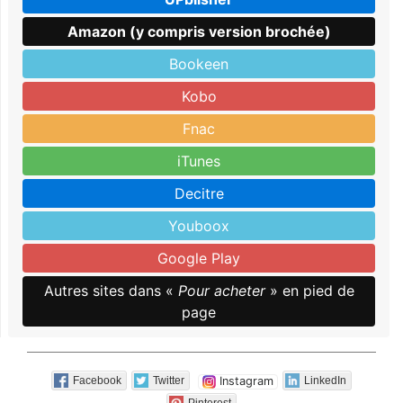
Amazon (y compris version brochée)
Bookeen
Kobo
Fnac
iTunes
Decitre
Youboox
Google Play
Autres sites dans «
Pour acheter
» en pied de
page
Instagram
Facebook
Twitter
LinkedIn
Pinterest