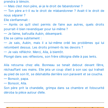
prendra à témoin.
— Mais c’est mon père, ai-je le droit de l’abandonner ?
— Ton père a-t-il eu le droit de m’abandonner ? Avait-il le droit de
nous séparer ?
Elle s’enflammait :
— Après ce qu’il s’est permis de faire aux autres, quels droits
pourrait-il bien revendiquer pour lui-même ?
— Je l’aime, bafouilla Aubin, désemparé.
Elle se calma subitement :
— Je sais, Aubin, mais il a lui-même créé les problèmes qui lui
retombent dessus. Les droits priment-ils les devoirs ?
— Je vais réfléchir. Merci, Aila, à bientôt.
Plongé dans ses réflexions, son frère s’éloigna d’elle à pas lents.
Aila retourna chez elle. Bonneau se tenait debout devant l’âtre,
réchauffant ses mains. Elle jeta un coup d’œil à son sac qui traînait
au pied de son lit, se déshabilla derrière son paravent et se coucha.
— Bonsoir, papa.
— Bonsoir, Aila.
Son père prit la chandelle, grimpa dans sa chambre et l’obscurité
déroba la pièce autour d’elle.