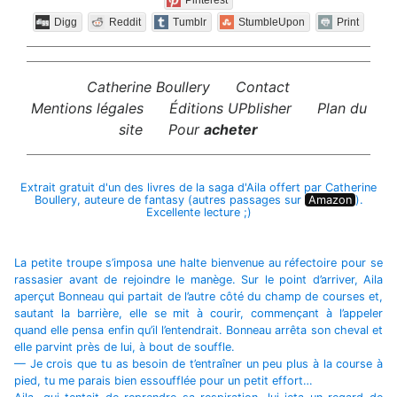
Digg
Reddit
Tumblr
StumbleUpon
Print
Catherine Boullery
Contact
Mentions légales
Éditions UPblisher
Plan du
site
Pour
acheter
Extrait gratuit d'un des livres de la saga d'Aila offert par Catherine
Boullery, auteure de fantasy (autres passages sur
Amazon
).
Excellente lecture ;)
La petite troupe s’imposa une halte bienvenue au réfectoire pour se
rassasier avant de rejoindre le manège. Sur le point d’arriver, Aila
aperçut Bonneau qui partait de l’autre côté du champ de courses et,
sautant la barrière, elle se mit à courir, commençant à l’appeler
quand elle pensa enfin qu’il l’entendrait. Bonneau arrêta son cheval et
elle parvint près de lui, à bout de souffle.
— Je crois que tu as besoin de t’entraîner un peu plus à la course à
pied, tu me parais bien essoufflée pour un petit effort…