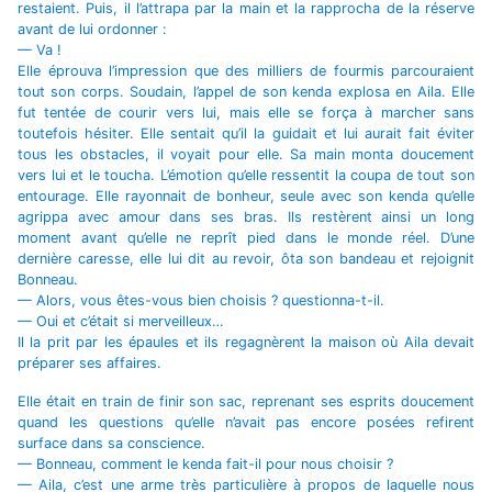
restaient. Puis, il l’attrapa par la main et la rapprocha de la réserve
avant de lui ordonner :
— Va !
Elle éprouva l’impression que des milliers de fourmis parcouraient
tout son corps. Soudain, l’appel de son kenda explosa en Aila. Elle
fut tentée de courir vers lui, mais elle se força à marcher sans
toutefois hésiter. Elle sentait qu’il la guidait et lui aurait fait éviter
tous les obstacles, il voyait pour elle. Sa main monta doucement
vers lui et le toucha. L’émotion qu’elle ressentit la coupa de tout son
entourage. Elle rayonnait de bonheur, seule avec son kenda qu’elle
agrippa avec amour dans ses bras. Ils restèrent ainsi un long
moment avant qu’elle ne reprît pied dans le monde réel. D’une
dernière caresse, elle lui dit au revoir, ôta son bandeau et rejoignit
Bonneau.
— Alors, vous êtes-vous bien choisis ? questionna-t-il.
— Oui et c’était si merveilleux…
Il la prit par les épaules et ils regagnèrent la maison où Aila devait
préparer ses affaires.
Elle était en train de finir son sac, reprenant ses esprits doucement
quand les questions qu’elle n’avait pas encore posées refirent
surface dans sa conscience.
— Bonneau, comment le kenda fait-il pour nous choisir ?
— Aila, c’est une arme très particulière à propos de laquelle nous