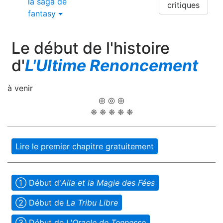
la saga de
critiques
fantasy
Le début de l'histoire
d'
L'Ultime Renoncement
à venir
◎ ◎ ◎
❈ ❈ ❈ ❈ ❈
Lire le premier chapitre gratuitement
➀ Début d'
Aila et la Magie des Fées
➁ Début de
La Tribu Libre
➂ Début de
L'Oracle de Tennesse