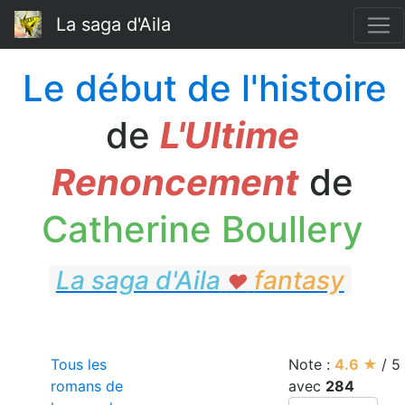
La saga d'Aila
Le début de l'histoire
de
L'Ultime
Renoncement
de
Catherine Boullery
La saga d'Aila
fantasy
♥
fantasy
Tous les
Note :
4.6
★
/
5
romans de
avec
284