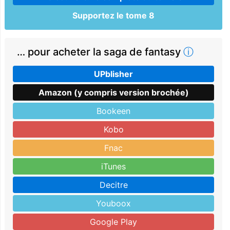
Supportez le tome 8
… pour acheter la saga de fantasy
ⓘ
UPblisher
Amazon (y compris version brochée)
Bookeen
Kobo
Fnac
iTunes
Decitre
Youboox
Google Play