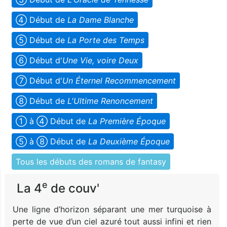
➃ Début de
La Dame Blanche
➄ Début de
La Porte des Temps
➅ Début d'
Une Vie, voire Deux
➆ Début d'
Un Éternel Recommencement
➇ Début de
L'Ultime Renoncement
➀ à ➃ Début de
La Première Époque
➄ à ➇ Début de
La Deuxième Époque
Tous les débuts des romans de fantasy
e
La 4
de couv'
Une ligne d’horizon séparant une mer turquoise à
perte de vue d’un ciel azuré tout aussi infini et rien