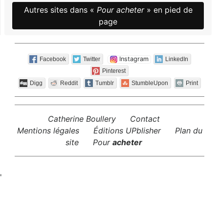
Autres sites dans «
Pour acheter
» en pied de
page
Instagram
Facebook
Twitter
LinkedIn
Pinterest
Digg
Reddit
Tumblr
StumbleUpon
Print
Catherine Boullery
Contact
Mentions légales
Éditions UPblisher
Plan du
site
Pour
acheter
'