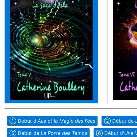
➀ Début d'
Aila et la Magie des Fées
➁ Début de
➄ Début de
La Porte des Temps
➅ Début d'
Une V