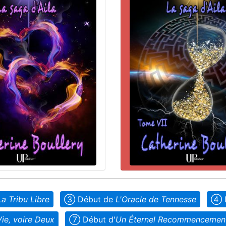
La Tribu Libre
➂ Début de
L'Oracle de Tennesse
➃ 
ie, voire Deux
➆ Début d'
Un Éternel Recommencemen