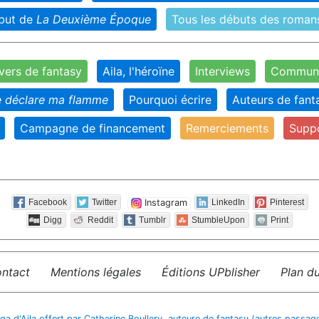
ut de
La Deuxième Époque
Tous les débuts des roman
vers de fantasy
Aila, l'héroïne
Interviews
Communa
e déclare ma flamme
Pourquoi écrire
Auteurs de fant
Campagne de financement
Remerciements
Suppo
Instagram
Facebook
Twitter
LinkedIn
Pinterest
Digg
Reddit
Tumblr
StumbleUpon
Print
ntact
Mentions légales
Éditions UPblisher
Plan du
saga d'Aila offert par Catherine Boullery, auteure de fantasy (autres passa