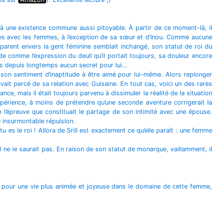
 à une existence commune aussi pitoyable. À partir de ce moment-là, il
unes avec les femmes, à l’exception de sa sœur et d’Inou. Comme aucune
 apparent envers la gent féminine semblait inchangé, son statut de roi du
tude comme l’expression du deuil qu’il portait toujours, sa douleur encore
lus depuis longtemps aucun secret pour lui…
s son sentiment d’inaptitude à être aimé pour lui-même. Alors replonger
ait percé de sa relation avec Guisaine. En tout cas, voici un des rares
ance, mais il était toujours parvenu à dissimuler la réalité de la situation
expérience, à moins de prétendre qu’une seconde aventure corrigerait la
re l’épreuve que constituait le partage de son intimité avec une épouse.
e insurmontable répulsion.
es le roi ! Allora de Srill est exactement ce qu’elle paraît : une femme
.
 il ne le saurait pas. En raison de son statut de monarque, vaillamment, il
esse pour une vie plus animée et joyeuse dans le domaine de cette femme,