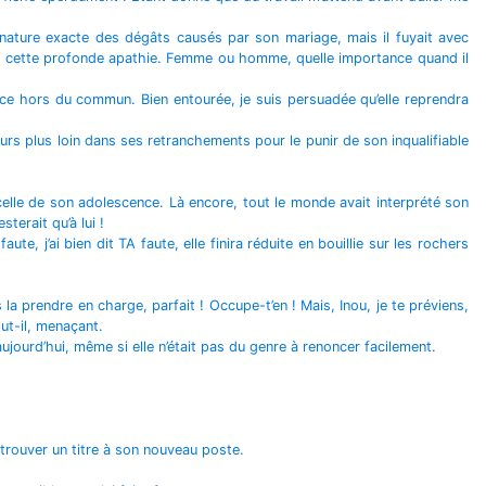
la nature exacte des dégâts causés par son mariage, mais il fuyait avec
tir de cette profonde apathie. Femme ou homme, quelle importance quand il
tance hors du commun. Bien entourée, je suis persuadée qu’elle reprendra
ours plus loin dans ses retranchements pour le punir de son inqualifiable
 celle de son adolescence. Là encore, tout le monde avait interprété son
terait qu’à lui !
ute, j’ai bien dit TA faute, elle finira réduite en bouillie sur les rochers
 la prendre en charge, parfait ! Occupe-t’en ! Mais, Inou, je te préviens,
lut-il, menaçant.
aujourd’hui, même si elle n’était pas du genre à renoncer facilement.
 trouver un titre à son nouveau poste.