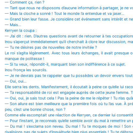
— Comment ça, rien ?
— Tant que nous ne disposons d’aucune information à partager, je ne voi
— Mais la cloche a sonné ! Tout le monde l’a entendue et va jaser…
— Grand bien leur fasse. Je considère cet événement sans intérêt et n
— Mais…
Kerryen la coupa :
— J’ai dit : rien. D’autres questions avant de retourner à tes occupation
Inou s’aperçut immédiatement qu’il cherchait à clore leur discussion, mais
— Tu ne désires pas de nouvelles de notre invitée ?
Le roi s’agita légèrement. Avec tous leurs échanges, il avait presque ou
manque de politesse !
— Si tu veux, répondit-il, marquant bien son indifférence à ce sujet.
Inou fronça les sourcils.
— Je ne devrais pas te rappeler que tu possèdes un devoir envers tout c
— Oui, oui…
Elle serra les dents. Manifestement, il écoutait à peine ce qu’elle lui r
— Ta responsabilité de roi est engagée auprès de cette jeune femme. Tu
— Oui, oui, je sais tout cela ! Pas la peine de me le répéter ! Tu n’as qu’
— Son allure est bien meilleure que la première fois où tu l’as vue. À p
peu, c’est une bonne chose, non ?
Comme elle escomptait une réaction de Kerryen, ce dernier lui consentit 
— Pour l’instant, je reconnais qu’elle semble avoir du mal à remettre un p
— Du mal ! s’exclama son neveu. Du mal ! Tu te moques de moi ! Son e
rivalisions pas de sujets d’inquiétude bien plus essentiels ! Tu te débro