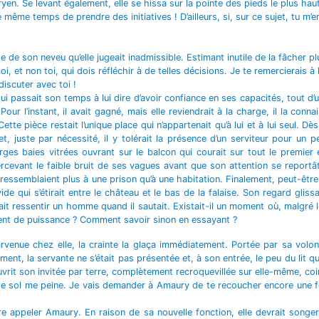
en. Se levant également, elle se hissa sur la pointe des pieds le plus haut 
ême temps de prendre des initiatives ! D’ailleurs, si, sur ce sujet, tu m’e
 de son neveu qu’elle jugeait inadmissible. Estimant inutile de la fâcher plu
, et non toi, qui dois réfléchir à de telles décisions. Je te remercierais à 
discuter avec toi !
i passait son temps à lui dire d’avoir confiance en ses capacités, tout d’u
Pour l’instant, il avait gagné, mais elle reviendrait à la charge, il la conn
e pièce restait l’unique place qui n’appartenait qu’à lui et à lui seul. Dès 
et, juste par nécessité, il y tolérait la présence d’un serviteur pour un p
s baies vitrées ouvrant sur le balcon qui courait sur tout le premier étag
cevant le faible bruit de ses vagues avant que son attention se reportât s
 ressemblaient plus à une prison qu’à une habitation. Finalement, peut-être 
ide qui s’étirait entre le château et le bas de la falaise. Son regard gliss
ressentir un homme quand il sautait. Existait-il un moment où, malgré le f
iment de puissance ? Comment savoir sinon en essayant ?
venue chez elle, la crainte la glaça immédiatement. Portée par sa volonté
t, la servante ne s’était pas présentée et, à son entrée, le peu du lit qu’e
vrit son invitée par terre, complètement recroquevillée sur elle-même, coi
e sol me peine. Je vais demander à Amaury de te recoucher encore une fois
ire appeler Amaury. En raison de sa nouvelle fonction, elle devrait song