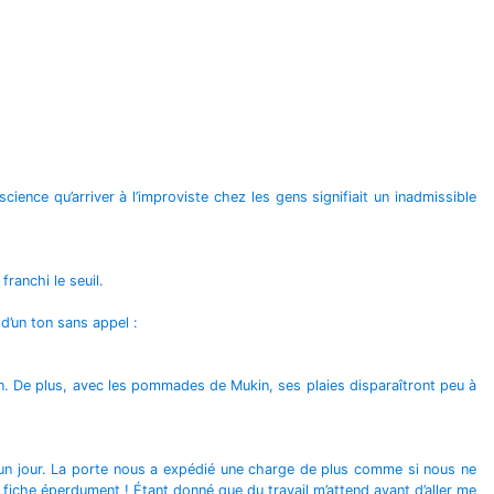
cience qu’arriver à l’improviste chez les gens signifiait un inadmissible
ranchi le seuil.
 d’un ton sans appel :
main. De plus, avec les pommades de Mukin, ses plaies disparaîtront peu à
 un jour. La porte nous a expédié une charge de plus comme si nous ne
en fiche éperdument ! Étant donné que du travail m’attend avant d’aller me