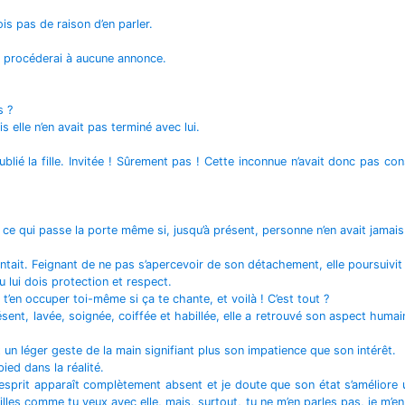
s pas de raison d’en parler.
e procéderai à aucune annonce.
s ?
 elle n’en avait pas terminé avec lui.
blié la fille. Invitée ! Sûrement pas ! Cette inconnue n’avait donc pas cons
e qui passe la porte même si, jusqu’à présent, personne n’en avait jamais f
acontait. Feignant de ne pas s’apercevoir de son détachement, elle poursuivit
 lui dois protection et respect.
à t’en occuper toi-même si ça te chante, et voilà ! C’est tout ?
résent, lavée, soignée, coiffée et habillée, elle a retrouvé son aspect hu
un léger geste de la main signifiant plus son impatience que son intérêt.
ied dans la réalité.
sprit apparaît complètement absent et je doute que son état s’améliore
uilles comme tu veux avec elle, mais, surtout, tu ne m’en parles pas, je m’