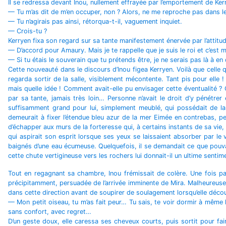
Il se redressa devant Inou, nullement effrayée par l’emportement de Kerry
— Tu m’as dit de m’en occuper, non ? Alors, ne me reproche pas dans le m
— Tu n’agirais pas ainsi, rétorqua-t-il, vaguement inquiet.
— Crois-tu ?
Kerryen fixa son regard sur sa tante manifestement énervée par l’attitude
— D’accord pour Amaury. Mais je te rappelle que je suis le roi et c’est moi
— Si tu étais le souverain que tu prétends être, je ne serais pas là à en 
Cette nouveauté dans le discours d’Inou figea Kerryen. Voilà que celle qu
regarda sortir de la salle, visiblement mécontente. Tant pis pour elle ! 
mais quelle idée ! Comment avait-elle pu envisager cette éventualité ? Cett
par sa tante, jamais très loin… Personne n’avait le droit d’y pénétrer 
suffisamment grand pour lui, simplement meublé, qui possédait de large
demeurait à fixer l’étendue bleu azur de la mer Eimée en contrebas, per
d’échapper aux murs de la forteresse qui, à certains instants de sa vie,
qui aspirait son esprit lorsque ses yeux se laissaient absorber par le v
baignés d’une eau écumeuse. Quelquefois, il se demandait ce que pouvait 
cette chute vertigineuse vers les rochers lui donnait-il un ultime sent
Tout en regagnant sa chambre, Inou frémissait de colère. Une fois par
précipitamment, persuadée de l’arrivée imminente de Mira. Malheureusemen
dans cette direction avant de soupirer de soulagement lorsqu’elle décou
— Mon petit oiseau, tu m’as fait peur… Tu sais, te voir dormir à même l
sans confort, avec regret…
D’un geste doux, elle caressa ses cheveux courts, puis sortit pour fa