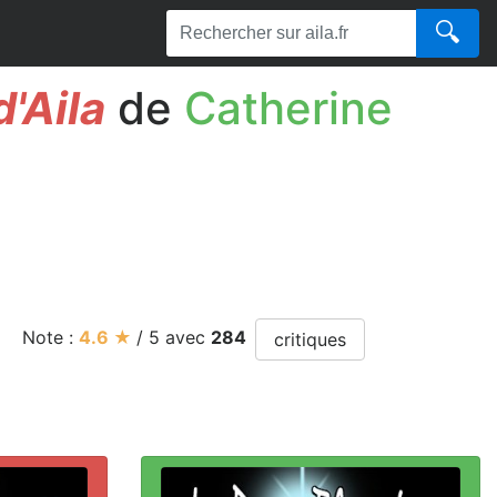
🔍
d'Aila
de
Catherine
Note :
4.6
★
/
5
avec
284
critiques