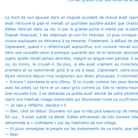
La mort de son épouse dans un stupide accident de cheval avait représ
avait retrouvé la paix et menait un quotidien austère autant que chas
d’elles n’entrait dans sa vie, ni par la grande porte ni même par la pet
Guerek l’imposait, il les méprisait en son for intérieur. Le plus ironiqu
vivace expliquant sa réticence à se remarier. Finalement, à défaut de d
Cependant, quand il y réfléchissait aujourd’hui, son constat restait a
dans une nouvelle union à presque quarante ans ne le ravissait absolum
sujets qu’elle n’avait jamais abordés, malgré sa langue bien pendue. Il sav
ou, du moins, le croyait-il. De plus, si elle avait vraiment eu consci
première et lui redonnerait goût à la vie à deux. Cependant, cette poss
Ayant renoncé depuis trop longtemps aux ébats physiques, il s’estimait 
— Encore ! s’exclama la voix d’Inou. Si tu voyais comme tes yeux devien
avec les pieds sur terre et un cœur gros comme ça. Elle te rendra heureux,
Une nouvelle fois, il se demanda ce qu’elle avait deviné de cette intimité
reprit son habituel visage impassible qui dissimulait toute sa souffrance
— Je vais y réfléchir, déclara-t-il.
— Bien, c’est un début. Souviens-toi que tu n’as plus beaucoup de temp
Ah oui… Il avait oublié ce détail. Adélie entretenait de très bonnes re
dénommée la «
châtelaine
» par les habitants de son village.
— Et pour renseigner le peuple sur les événements de ce matin, que déc
— Rien.