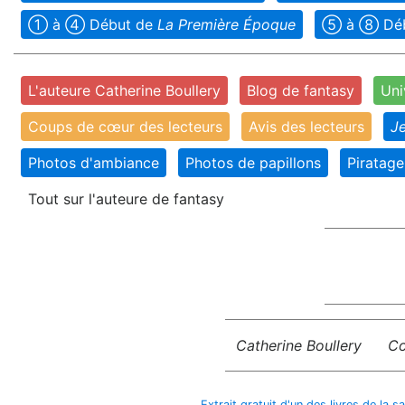
➀ à ➃ Début de
La Première Époque
➄ à ➇ Déb
L'auteure Catherine Boullery
Blog de fantasy
Uni
Coups de cœur des lecteurs
Avis des lecteurs
J
Photos d'ambiance
Photos de papillons
Piratage
Tout sur l'auteure de fantasy
Catherine Boullery
Co
Extrait gratuit d'un des livres de la 