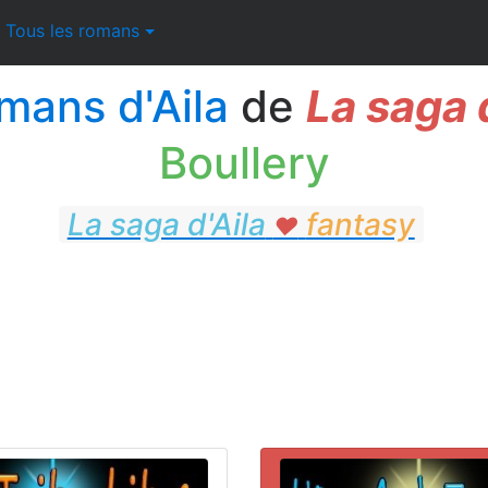
Tous les romans
mans d'Aila
de
La saga 
Boullery
La saga d'Aila
fantasy
♥
fantasy