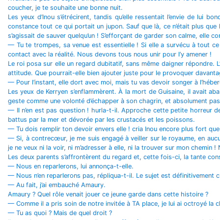
coucher, je te souhaite une bonne nuit.
Les yeux d’Inou s’étrécirent, tandis qu’elle ressentait l’envie de lui
constance tout ce qui portait un jupon. Sauf que là, ce n’était plus que
s’agissait de sauver quelqu’un ! S’efforçant de garder son calme, elle co
— Tu te trompes, sa venue est essentielle ! Si elle a survécu à tout ce
contact avec la réalité. Nous devons tous nous unir pour l’y amener !
Le roi posa sur elle un regard dubitatif, sans même daigner répondre. L’
attitude. Que pourrait-elle bien ajouter juste pour le provoquer davantag
— Pour l’instant, elle dort avec moi, mais tu vas devoir songer à l’héber
Les yeux de Kerryen s’enflammèrent. À la mort de Guisaine, il avait aba
geste comme une volonté d’échapper à son chagrin, et absolument pas comm
— Il n’en est pas question ! hurla-t-il. Approche cette petite horreur de m
battus par la mer et dévorée par les crustacés et les poissons.
— Tu dois remplir ton devoir envers elle ! cria Inou encore plus fort que 
— Si, à contrecœur, je me suis engagé à veiller sur le royaume, en aucun 
je ne veux ni la voir, ni m’adresser à elle, ni la trouver sur mon chemin
Les deux parents s’affrontèrent du regard et, cette fois-ci, la tante con
— Nous en reparlerons, lui annonça-t-elle.
— Nous n’en reparlerons pas, répliqua-t-il. Le sujet est définitivement c
— Au fait, j’ai embauché Amaury.
Amaury ? Quel rôle venait jouer ce jeune garde dans cette histoire ?
— Comme il a pris soin de notre invitée à TA place, je lui ai octroyé l
— Tu as quoi ? Mais de quel droit ?