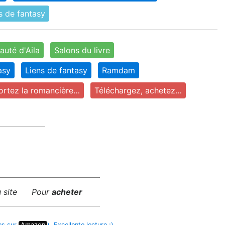
s de fantasy
uté d'Aila
Salons du livre
asy
Liens de fantasy
Ramdam
rtez la romancière…
Téléchargez, achetez…
 site
Pour
acheter
ges sur
Amazon
). Excellente lecture ;)