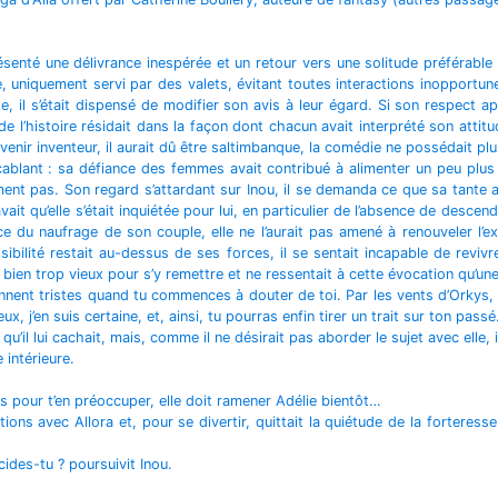
enté une délivrance inespérée et un retour vers une solitude préférable
te, uniquement servi par des valets, évitant toutes interactions inopport
ite, il s’était dispensé de modifier son avis à leur égard. Si son respect
e de l’histoire résidait dans la façon dont chacun avait interprété son atti
evenir inventeur, il aurait dû être saltimbanque, la comédie ne possédait p
ccablant : sa défiance des femmes avait contribué à alimenter un peu plu
ent pas. Son regard s’attardant sur Inou, il se demanda ce que sa tante av
ait qu’elle s’était inquiétée pour lui, en particulier de l’absence de descend
ence du naufrage de son couple, elle ne l’aurait pas amené à renouveler l’
ibilité restait au-dessus de ses forces, il se sentait incapable de reviv
bien trop vieux pour s’y remettre et ne ressentait à cette évocation qu’un
nent tristes quand tu commences à douter de toi. Par les vents d’Orkys, tu 
 j’en suis certaine, et, ainsi, tu pourras enfin tirer un trait sur ton passé
 qu’il lui cachait, mais, comme il ne désirait pas aborder le sujet avec elle,
 intérieure.
s pour t’en préoccuper, elle doit ramener Adélie bientôt…
lations avec Allora et, pour se divertir, quittait la quiétude de la forter
ides-tu ? poursuivit Inou.