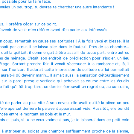
possible pour lui faire face.
nnuies un peu trop, tu devras te chercher une autre intendante !
s, il préféra céder sur ce point.
l’avenir de venir m’en référer avant d’en parler aux intéressés.
n coup, remettait en cause ses aptitudes ! À la fois vexé et blessé, il la
aissait par cœur. Il se laissa aller dans le fauteuil. Près de sa chambre…
qu’il la quittait, il commençait à être assailli de toute part, entre autres
eu de ménage. C’était son endroit de prédilection pour s’isoler, un lieu
e. Sortant prendre l’air, il venait s’accouder à la rambarde et, là, il
ur l’horizon. Il adorait cette impression de solitude qui lui permettait
aurait-il dû devenir marin… Il aimait aussi la sensation d’étourdissement
a sur la paroi presque verticale qui achevait sa course entre les écueils
ait qu’il fût trop tard, ce dernier éprouvait un regret ou, au contraire,
 de parler au plus vite à son neveu, elle avait quitté la pièce un peu
lle aperçut derrière le paravent apparaissait vide. Aussitôt, elle bondit
ncée entre le montant en bois et le mur.
 et puis, si tu ne veux vraiment pas, je te laisserai dans ce petit coin
er à attribuer au soldat une chambre suffisamment proche de la sienne,