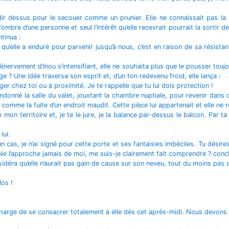
 bondir dessus pour le secouer comme un prunier. Elle ne connaissait pas 
 l’ombre d’une personne et seul l’intérêt qu’elle recevrait pourrait la sor
ntinua :
 qu’elle a enduré pour parvenir jusqu’à nous, c’est en raison de sa résis
énervement d’Inou s’intensifiant, elle ne souhaita plus que le pousser touj
e ? Une idée traversa son esprit et, d’un ton redevenu froid, elle lança :
ger chez toi ou à proximité. Je te rappelle que tu lui dois protection !
ndonné la salle du valet, jouxtant la chambre nuptiale, pour revenir dans
e la fuite d’un endroit maudit. Cette pièce lui appartenait et elle ne res
on territoire et, je te le jure, je la balance par-dessus le balcon. Par ta fa
lui.
cas, je n’ai signé pour cette porte et ses fantaisies imbéciles. Tu désires
 ! Ne l’approche jamais de moi, me suis-je clairement fait comprendre ? conc
sidéra qu’elle n’aurait pas gain de cause sur son neveu, tout du moins pas 
los !
a charge de se consacrer totalement à elle dès cet après-midi. Nous devons