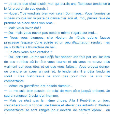
— Je crois que c’est plutôt moi qui aurais une fâcheuse tendance à
le faire sortir de ses gonds !
— Hubert ? Je voudrais bien voir cela ! Dommage… Vous formiez un
si beau couple sur la piste de danse hier soir et, moi, j’aurais rêvé de
prendre sa place dans vos bras…
— Mais vous l’avez été !
— Oui, mais vous n’avez pas posé le même regard sur moi…
— Vous vous trompez, sire Hector. Je n’étais qu’une fausse
princesse l’espace d’une soirée et un peu d’excitation rendait mes
yeux brillants à l’ouverture du bal…
— En êtes-vous bien certaine ?
— Oui, certaine. Je me suis déjà fait happer une fois par les illusions
de ces soirées où la tête vous tourne et où vous ne savez plus
vraiment qui vous êtes et ce que vous faites… Vous croyez donner
ou prendre un cœur un soir et, le lendemain, il a déjà fondu au
soleil ! Ces histoires-là ne sont pas pour moi. Je suis une
combattante.
— Même les guerrières ont besoin d’amour…
— Je me suis bien passée de celui de mon père jusqu’à présent. Je
saurai renoncer à celui d’un homme.
— Mais ce n’est pas la même chose, Aila ! Peut-être, un jour,
souhaiterez-vous fonder une famille et élever des enfants ? D’autres
combattants se sont rangés pour devenir de parfaits époux… ou