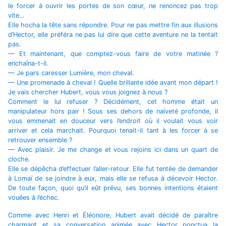
le forcer à ouvrir les portes de son cœur, ne renoncez pas trop
vite…
Elle hocha la tête sans répondre. Pour ne pas mettre fin aux illusions
d’Hector, elle préféra ne pas lui dire que cette aventure ne la tentait
pas.
— Et maintenant, que comptez-vous faire de votre matinée ?
enchaîna-t-il.
— Je pars caresser Lumière, mon cheval.
— Une promenade à cheval ! Quelle brillante idée avant mon départ !
Je vais chercher Hubert, vous vous joignez à nous ?
Comment le lui refuser ? Décidément, cet homme était un
manipulateur hors pair ! Sous ses dehors de naïveté profonde, il
vous emmenait en douceur vers l’endroit où il voulait vous voir
arriver et cela marchait. Pourquoi tenait-il tant à les forcer à se
retrouver ensemble ?
— Avec plaisir. Je me change et vous rejoins ici dans un quart de
cloche.
Elle se dépêcha d’effectuer l’aller-retour. Elle fut tentée de demander
à Lomaï de se joindre à eux, mais elle se refusa à décevoir Hector.
De toute façon, quoi qu’il eût prévu, ses bonnes intentions étaient
vouées à l’échec.
Comme avec Henri et Éléonore, Hubert avait décidé de paraître
charmant et sa conversation animée avec Hector ponctua la