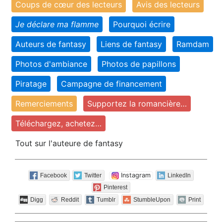
Coups de cœur des lecteurs
Avis des lecteurs
Je déclare ma flamme
Pourquoi écrire
Auteurs de fantasy
Liens de fantasy
Ramdam
Photos d'ambiance
Photos de papillons
Piratage
Campagne de financement
Remerciements
Supportez la romancière…
Téléchargez, achetez…
Tout sur l'auteure de fantasy
Instagram
Facebook
Twitter
LinkedIn
Pinterest
Digg
Reddit
Tumblr
StumbleUpon
Print