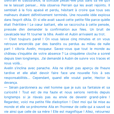
d’entrain et d’assurance, la solitude pesait-elle plus dans sa vie qu’il
ne le laissait penser… Aila observa Perrain qui les avait rejoints. Il
semblait à la fois apaisé et perdu, hésitant à croire que tous ses
malheurs étaient définitivement terminés. Une nouvelle idée explosa
dans l’esprit d’Aila. Et si elle avait sauvé cette petite fille parce qu’elle
était l’héritière ! Le cœur battant, elle se raccrocha à cette pensée,
pressée d’en demander la confirmation aux fées. Un bruit de
cavalcade leur fit tourner la tête. Avelin et Aubin arrivaient au trot.
— C’est toujours pareil ! On vous laisse cinq minutes et on vous
retrouve encerclés par des bandits ou perdus au milieu de nulle
part ! s’écria Avelin, moqueur. Savez-vous que tout le monde au
château s’inquiète de votre absence ? La cinquième cloche a sonné
depuis bien longtemps. J’ai demandé à Aubin de suivre vos traces et
nous voilà…
Avelin s’inclina avec panache. Aila ne s’était pas aperçu de l’heure
tardive et elle allait devoir faire face une nouvelle fois à ses
responsabilités… Cependant, quand elle voulut parler, Hector la
devança.
— Sérain pardonnera au vieil homme que je suis sa fantaisie et sa
curiosité ! Tout est de ma faute et nous serions rentrés depuis
longtemps si je n’avais pas eu envie de devenir grand-père !
Regardez, voici ma petite fille d’adoption ! C’est moi qui l’ai mise au
monde et elle se prénomme Aila en l’honneur de celle qui a sauvé sa
vie ainsi que celle de sa mère ! Elle est magnifique ! Allez, retournez