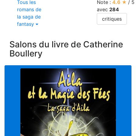
Tous les
Note :
4.6
★
/
5
romans de
avec
284
la saga de
critiques
fantasy
Salons du livre de Catherine
Boullery