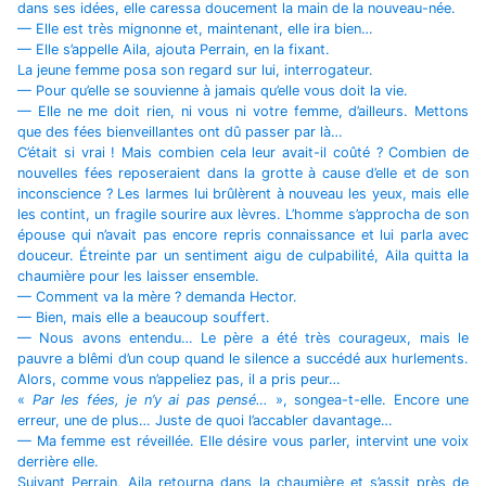
dans ses idées, elle caressa doucement la main de la nouveau-née.
— Elle est très mignonne et, maintenant, elle ira bien…
— Elle s’appelle Aila, ajouta Perrain, en la fixant.
La jeune femme posa son regard sur lui, interrogateur.
— Pour qu’elle se souvienne à jamais qu’elle vous doit la vie.
— Elle ne me doit rien, ni vous ni votre femme, d’ailleurs. Mettons
que des fées bienveillantes ont dû passer par là…
C’était si vrai ! Mais combien cela leur avait-il coûté ? Combien de
nouvelles fées reposeraient dans la grotte à cause d’elle et de son
inconscience ? Les larmes lui brûlèrent à nouveau les yeux, mais elle
les contint, un fragile sourire aux lèvres. L’homme s’approcha de son
épouse qui n’avait pas encore repris connaissance et lui parla avec
douceur. Étreinte par un sentiment aigu de culpabilité, Aila quitta la
chaumière pour les laisser ensemble.
— Comment va la mère ? demanda Hector.
— Bien, mais elle a beaucoup souffert.
— Nous avons entendu… Le père a été très courageux, mais le
pauvre a blêmi d’un coup quand le silence a succédé aux hurlements.
Alors, comme vous n’appeliez pas, il a pris peur…
«
Par les fées, je n’y ai pas pensé…
», songea-t-elle. Encore une
erreur, une de plus… Juste de quoi l’accabler davantage…
— Ma femme est réveillée. Elle désire vous parler, intervint une voix
derrière elle.
Suivant Perrain, Aila retourna dans la chaumière et s’assit près de