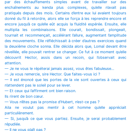
par des échauffements simples avant de travailler sur des
enchaînements au kenda plus complexes, qu’elle n’avait pas
pratiqués depuis des mois. Certains d’entre eux lui avaient toujours
donné du fil à retordre, alors elle se força à les reprendre encore et
encore jusqu’à ce qu’elle eût acquis la fluidité espérée. Ensuite, elle
multiplia les combinaisons. Elle courait, bondissait, plongeait,
tournait et recommençait, accélérant l’allure, augmentant l’amplitude
des mouvements. Elle réfléchissait à créer d’autres exercices quand
la deuxième cloche sonna. Elle décida alors que, Lomaï devant être
réveillée, elle pouvait rentrer se changer. Ce fut à ce moment qu’elle
découvrit Hector, assis dans un recoin, qui l’observait avec
attention.
— Je ne vous le répéterai jamais assez, vous êtes fabuleuse…
— Je vous remercie, sire Hector. Que faites-vous ici ?
— Il est énoncé que les portes de la vie sont ouvertes à ceux qui
n’attendent pas le soleil pour se lever.
— Et ceux qui l’affirment ont bien raison.
Ils rirent de bon cœur.
— Vous n’êtes pas la promise d’Hubert, n’est-ce pas ?
Aila ne voulut pas mentir à cet homme qu’elle appréciait
particulièrement.
— Si, jusqu’à ce que vous partiez. Ensuite, je serai probablement
répudiée.
— Il ne vous plaît pas ?