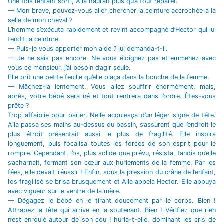
Une fois l’enfant sorti, Aila n’aurait plus qu’à tout réparer.
— Mon brave, pouvez-vous aller chercher la ceinture accrochée à la
selle de mon cheval ?
L’homme s’exécuta rapidement et revint accompagné d’Hector qui lui
tendit la ceinture.
— Puis-je vous apporter mon aide ? lui demanda-t-il.
— Je ne sais pas encore. Ne vous éloignez pas et emmenez avec
vous ce monsieur, j’ai besoin d’agir seule.
Elle prit une petite feuille qu’elle plaça dans la bouche de la femme.
— Mâchez-la lentement. Vous allez souffrir énormément, mais,
après, votre bébé sera né et tout rentrera dans l’ordre. Êtes-vous
prête ?
Trop affaiblie pour parler, Nelle acquiesça d’un léger signe de tête.
Aila passa ses mains au-dessus du bassin, s’assurant que l’endroit le
plus étroit présentait aussi le plus de fragilité. Elle inspira
longuement, puis focalisa toutes les forces de son esprit pour le
rompre. Cependant, l’os, plus solide que prévu, résista, tandis qu’elle
s’acharnait, fermant son cœur aux hurlements de la femme. Par les
fées, elle devait réussir ! Enfin, sous la pression du crâne de l’enfant,
l’os fragilisé se brisa brusquement et Aila appela Hector. Elle appuya
avec vigueur sur le ventre de la mère.
— Dégagez le bébé en le tirant doucement par le corps. Bien !
Attrapez la tête qui arrive en la soutenant. Bien ! Vérifiez que rien
n’est enroulé autour de son cou ! hurla-t-elle, dominant les cris de