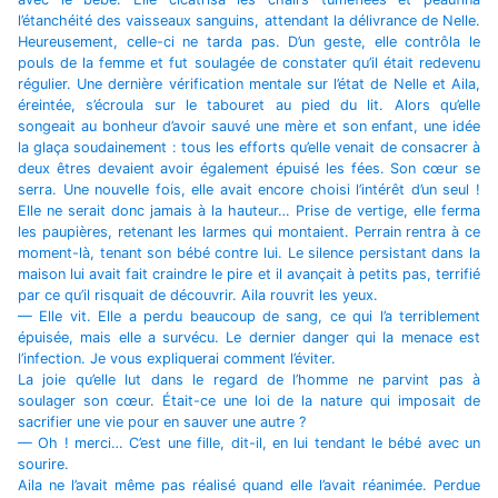
l’étanchéité des vaisseaux sanguins, attendant la délivrance de Nelle.
Heureusement, celle-ci ne tarda pas. D’un geste, elle contrôla le
pouls de la femme et fut soulagée de constater qu’il était redevenu
régulier. Une dernière vérification mentale sur l’état de Nelle et Aila,
éreintée, s’écroula sur le tabouret au pied du lit. Alors qu’elle
songeait au bonheur d’avoir sauvé une mère et son enfant, une idée
la glaça soudainement : tous les efforts qu’elle venait de consacrer à
deux êtres devaient avoir également épuisé les fées. Son cœur se
serra. Une nouvelle fois, elle avait encore choisi l’intérêt d’un seul !
Elle ne serait donc jamais à la hauteur… Prise de vertige, elle ferma
les paupières, retenant les larmes qui montaient. Perrain rentra à ce
moment-là, tenant son bébé contre lui. Le silence persistant dans la
maison lui avait fait craindre le pire et il avançait à petits pas, terrifié
par ce qu’il risquait de découvrir. Aila rouvrit les yeux.
— Elle vit. Elle a perdu beaucoup de sang, ce qui l’a terriblement
épuisée, mais elle a survécu. Le dernier danger qui la menace est
l’infection. Je vous expliquerai comment l’éviter.
La joie qu’elle lut dans le regard de l’homme ne parvint pas à
soulager son cœur. Était-ce une loi de la nature qui imposait de
sacrifier une vie pour en sauver une autre ?
— Oh ! merci… C’est une fille, dit-il, en lui tendant le bébé avec un
sourire.
Aila ne l’avait même pas réalisé quand elle l’avait réanimée. Perdue