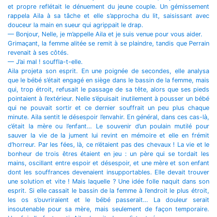
et propre reflétait le dénuement du jeune couple. Un gémissement
rappela Aila à sa tâche et elle s’approcha du lit, saisissant avec
douceur la main en sueur qui agrippait le drap.
— Bonjour, Nelle, je m’appelle Aila et je suis venue pour vous aider.
Grimaçant, la femme alitée se remit à se plaindre, tandis que Perrain
revenait à ses côtés.
— J’ai mal ! souffla-t-elle.
Aila projeta son esprit. En une poignée de secondes, elle analysa
que le bébé s’était engagé en siège dans le bassin de la femme, mais
qui, trop étroit, refusait le passage de sa tête, alors que ses pieds
pointaient à l’extérieur. Nelle s’épuisait inutilement à pousser un bébé
qui ne pouvait sortir et ce dernier souffrait un peu plus chaque
minute. Aila sentit le désespoir l’envahir. En général, dans ces cas-là,
c’était la mère ou l’enfant… Le souvenir d’un poulain mutilé pour
sauver la vie de la jument lui revint en mémoire et elle en frémit
d’horreur. Par les fées, là, ce n’étaient pas des chevaux ! La vie et le
bonheur de trois êtres étaient en jeu : un père qui se tordait les
mains, oscillant entre espoir et désespoir, et une mère et son enfant
dont les souffrances devenaient insupportables. Elle devait trouver
une solution et vite ! Mais laquelle ? Une idée folle naquit dans son
esprit. Si elle cassait le bassin de la femme à l’endroit le plus étroit,
les os s’ouvriraient et le bébé passerait… La douleur serait
insoutenable pour sa mère, mais seulement de façon temporaire.