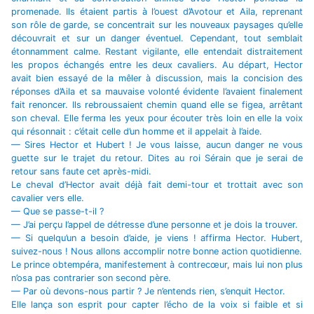
promenade. Ils étaient partis à l’ouest d’Avotour et Aila, reprenant
son rôle de garde, se concentrait sur les nouveaux paysages qu’elle
découvrait et sur un danger éventuel. Cependant, tout semblait
étonnamment calme. Restant vigilante, elle entendait distraitement
les propos échangés entre les deux cavaliers. Au départ, Hector
avait bien essayé de la mêler à discussion, mais la concision des
réponses d’Aila et sa mauvaise volonté évidente l’avaient finalement
fait renoncer. Ils rebroussaient chemin quand elle se figea, arrêtant
son cheval. Elle ferma les yeux pour écouter très loin en elle la voix
qui résonnait : c’était celle d’un homme et il appelait à l’aide.
— Sires Hector et Hubert ! Je vous laisse, aucun danger ne vous
guette sur le trajet du retour. Dites au roi Sérain que je serai de
retour sans faute cet après-midi.
Le cheval d’Hector avait déjà fait demi-tour et trottait avec son
cavalier vers elle.
— Que se passe-t-il ?
— J’ai perçu l’appel de détresse d’une personne et je dois la trouver.
— Si quelqu’un a besoin d’aide, je viens ! affirma Hector. Hubert,
suivez-nous ! Nous allons accomplir notre bonne action quotidienne.
Le prince obtempéra, manifestement à contrecœur, mais lui non plus
n’osa pas contrarier son second père.
— Par où devons-nous partir ? Je n’entends rien, s’enquit Hector.
Elle lança son esprit pour capter l’écho de la voix si faible et si