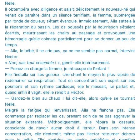
Nelle.
Il obtempéra avec diligence et saisit délicatement le nouveau-né qui
venait de paraître dans un silence terrifiant, la femme, submergée
par l’onde de douleur, s’étant évanouie. Immédiatement, Aila s’attela à
la réparation du bassin. Les os poussés par le nourrisson s’étaient
écartés, meurtrissant les chairs au passage et provoquant une
hémorragie qu’elle colmata partiellement pour se donner un peu de
temps.
— Aila, le bébé, il ne crie pas, ça ne me semble pas normal, intervint
Hector.
«
Non, pas tout ensemble !
», gémit-elle intérieurement.
— Prenez en charge la femme, je m’occupe de l’enfant !
Elle l’installa sur ses genoux, cherchant le moyen le plus rapide de
redémarrer sa respiration. Tout en concentrant son esprit sur ses
poumons et son rythme cardiaque, elle le massait, lui parlait et,
quand enfin il vagit, elle le rendit à Hector.
— Gardez-le bien au chaud ! lui dit-elle, alors qu’elle se tournait
Nelle.
Malgré la fatigue qui l’envahissait, Aila ne flancha pas. Elle
commença par replacer les os, prenant soin de ne pas aggraver la
situation existante. Méthodiquement, elle répara la cassure,
consciente de n’avoir aucun droit à l’erreur. Dans son intense
concentration, elle n’entendit même pas Hector retourner dehors
avec le bébé. Elle cicatrisa les chairs tuméfiées et peaufina