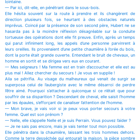
lointaine.
— Par ici, dit-elle, en pénétrant dans le sous-bois.
Elle hésita souvent sur la route à prendre et ils changèrent de
direction plusieurs fois, se heurtant à des obstacles naturels
imprévus. Coincé par la présence de son second père, Hubert ne se
hasarda pas à la moindre réflexion désagréable sur la conduite
tortueuse des opérations dont elle fit preuve. Enfin, après un temps
qui parut infiniment long, les appels d’une personne parvinrent à
leurs oreilles. Ils provenaient d’une petite chaumière à l’orée du bois,
dont la porte était grande ouverte. Entendant le bruit de chevaux, un
homme en sortit et se dirigea vers eux en courant.
— Mes seigneurs ! Ma femme est en train d’accoucher et elle est au
plus mal ! Allez chercher du secours ! Je vous en supplie !
Aila se pétrifia. Au visage du malheureux qui venait de surgir se
superposa celui de l’aubergiste avec le même désarroi de perdre
l’être aimé. Pourquoi s’attacher à quiconque si ce n’était que pour
souffrir de sa disparition ? Descendant de cheval, elle saisit l’homme
par les épaules, s’efforçant de canaliser l’attention de l’homme.
— Mon brave, je vais voir si je peux vous porter secours à votre
femme. Quel est son prénom ?
— Nelle, elle s’appelle Nelle et je suis Perrain. Vous pouvez l’aider ?
— Je ne sais pas encore, mais je vais tenter tout mon possible.
Elle pénétra dans la chaumière, laissant les trois hommes dehors.
Comme la terre desséchée qui entourait la maison, la pièce sombre