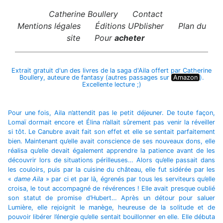
Catherine Boullery
Contact
Mentions légales
Éditions UPblisher
Plan du
site
Pour
acheter
Extrait gratuit d'un des livres de la saga d'Aila offert par Catherine
Boullery, auteure de fantasy (autres passages sur
Amazon
).
Excellente lecture ;)
Pour une fois, Aila n’attendit pas le petit déjeuner. De toute façon,
Lomaï dormait encore et Élina n’allait sûrement pas venir la réveiller
si tôt. Le Canubre avait fait son effet et elle se sentait parfaitement
bien. Maintenant qu’elle avait conscience de ses nouveaux dons, elle
réalisa qu’elle devait également apprendre la patience avant de les
découvrir lors de situations périlleuses… Alors qu’elle passait dans
les couloirs, puis par la cuisine du château, elle fut sidérée par les
«
dame Aila
» par ci et par là, égrenés par tous les serviteurs qu’elle
croisa, le tout accompagné de révérences ! Elle avait presque oublié
son statut de promise d’Hubert… Après un détour pour saluer
Lumière, elle rejoignit le manège, heureuse de la solitude et de
pouvoir libérer l’énergie qu’elle sentait bouillonner en elle. Elle débuta