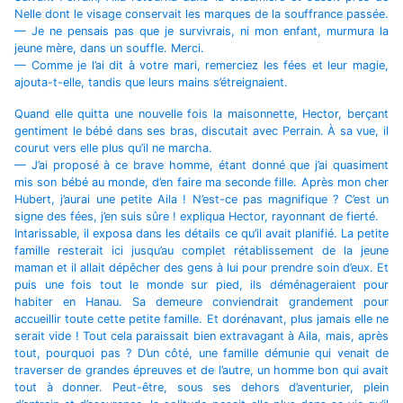
Nelle dont le visage conservait les marques de la souffrance passée.
— Je ne pensais pas que je survivrais, ni mon enfant, murmura la
jeune mère, dans un souffle. Merci.
— Comme je l’ai dit à votre mari, remerciez les fées et leur magie,
ajouta-t-elle, tandis que leurs mains s’étreignaient.
Quand elle quitta une nouvelle fois la maisonnette, Hector, berçant
gentiment le bébé dans ses bras, discutait avec Perrain. À sa vue, il
courut vers elle plus qu’il ne marcha.
— J’ai proposé à ce brave homme, étant donné que j’ai quasiment
mis son bébé au monde, d’en faire ma seconde fille. Après mon cher
Hubert, j’aurai une petite Aila ! N’est-ce pas magnifique ? C’est un
signe des fées, j’en suis sûre ! expliqua Hector, rayonnant de fierté.
Intarissable, il exposa dans les détails ce qu’il avait planifié. La petite
famille resterait ici jusqu’au complet rétablissement de la jeune
maman et il allait dépêcher des gens à lui pour prendre soin d’eux. Et
puis une fois tout le monde sur pied, ils déménageraient pour
habiter en Hanau. Sa demeure conviendrait grandement pour
accueillir toute cette petite famille. Et dorénavant, plus jamais elle ne
serait vide ! Tout cela paraissait bien extravagant à Aila, mais, après
tout, pourquoi pas ? D’un côté, une famille démunie qui venait de
traverser de grandes épreuves et de l’autre, un homme bon qui avait
tout à donner. Peut-être, sous ses dehors d’aventurier, plein