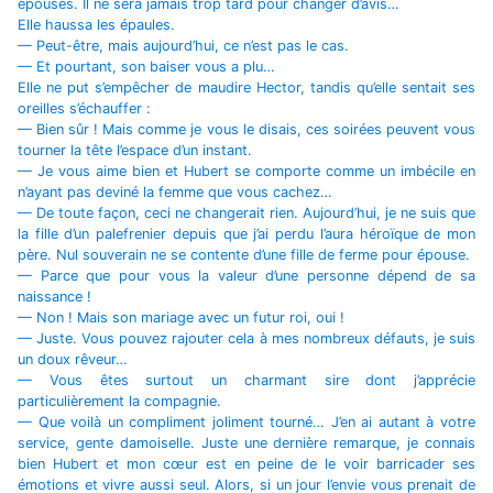
épouses. Il ne sera jamais trop tard pour changer d’avis…
Elle haussa les épaules.
— Peut-être, mais aujourd’hui, ce n’est pas le cas.
— Et pourtant, son baiser vous a plu…
Elle ne put s’empêcher de maudire Hector, tandis qu’elle sentait ses
oreilles s’échauffer :
— Bien sûr ! Mais comme je vous le disais, ces soirées peuvent vous
tourner la tête l’espace d’un instant.
— Je vous aime bien et Hubert se comporte comme un imbécile en
n’ayant pas deviné la femme que vous cachez…
— De toute façon, ceci ne changerait rien. Aujourd’hui, je ne suis que
la fille d’un palefrenier depuis que j’ai perdu l’aura héroïque de mon
père. Nul souverain ne se contente d’une fille de ferme pour épouse.
— Parce que pour vous la valeur d’une personne dépend de sa
naissance !
— Non ! Mais son mariage avec un futur roi, oui !
— Juste. Vous pouvez rajouter cela à mes nombreux défauts, je suis
un doux rêveur…
— Vous êtes surtout un charmant sire dont j’apprécie
particulièrement la compagnie.
— Que voilà un compliment joliment tourné… J’en ai autant à votre
service, gente damoiselle. Juste une dernière remarque, je connais
bien Hubert et mon cœur est en peine de le voir barricader ses
émotions et vivre aussi seul. Alors, si un jour l’envie vous prenait de