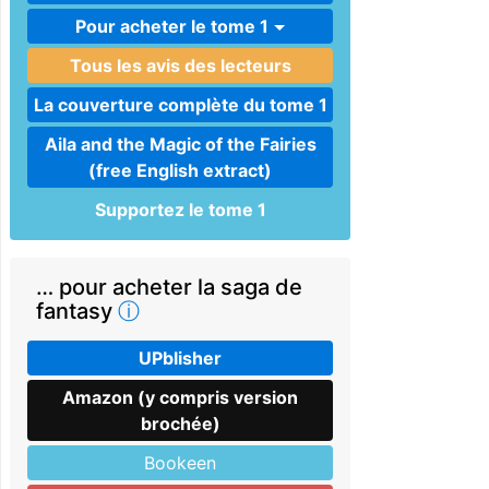
Pour acheter le tome 1
Tous les avis des lecteurs
La couverture complète du tome 1
Aila and the Magic of the Fairies
(free English extract)
Supportez le tome 1
… pour acheter la saga de
fantasy
ⓘ
UPblisher
Amazon (y compris version
brochée)
Bookeen