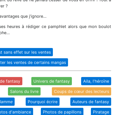
yer ?
 avantages que j’ignore…
ques heures à rédiger ce pamphlet alors que mon boulot
rophe…
t sans effet sur les ventes
ter les ventes de certains mangas
de fantasy
Univers de fantasy
Aila, l'héroïne
Salons du livre
Coups de cœur des lecteurs
flamme
Pourquoi écrire
Auteurs de fantasy
otos d'ambiance
Photos de papillons
Piratage