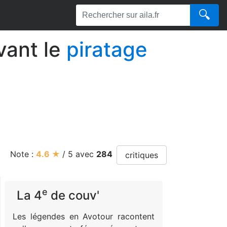
🔍
ant le
piratage
Note :
4.6
★
/
5
avec
284
critiques
e
La 4
de couv'
Les légendes en Avotour racontent