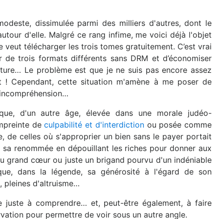
modeste, dissimulée parmi des milliers d'autres, dont le
tour d'elle. Malgré ce rang infime, me voici déjà l'objet
 veut télécharger les trois tomes gratuitement. C’est vrai
 de trois formats différents sans DRM et d’économiser
ture… Le problème est que je ne suis pas encore assez
nt ! Cependant, cette situation m'amène à me poser de
e incompréhension…
oque, d'un autre âge, élevée dans une morale judéo-
empreinte de
culpabilité et d'interdiction
ou posée comme
le, de celles où s'approprier un bien sans le payer portait
i sa renommée en dépouillant les riches pour donner aux
 au grand cœur ou juste un brigand pourvu d'un indéniable
ue, dans la légende, sa générosité à l'égard de son
, pleines d'altruisme…
he juste à comprendre… et, peut-être également, à faire
rvation pour permettre de voir sous un autre angle.