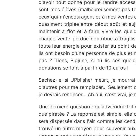
d'avoir tout donné pour le rendre access
sont mes élèves (malheureusement pas tou
ceux qui m'encouragent et à mes ventes q
quasiment triplée entre début août et au
maintenir à flot et à faire vivre les que
chaque vente perdue contribue à fragilis
toute leur énergie pour exister au point d
Ils ont besoin d'une personne de plus et 
pas ? Tiens, Bigjune, si tu lis ces quel
donations se font à partir de 10 euros !
Sachez-le, si UPblisher meurt, je mourrai
d'autres pour me remplacer… Seulement qu
je devrais renoncer… Ah oui, c'est vrai, je
Une dernière question : qu'adviendra-t-il
que piratée ? La réponse est simple, elle d
sera dispersée dans l'air comme les cend
trouvé un autre moyen pour subvenir aux 
réponses qui permettront à ceux qui écrive