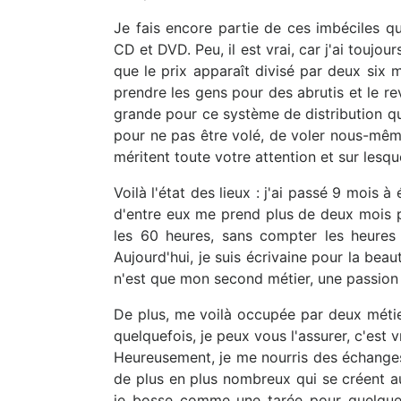
Je fais encore partie de ces imbéciles q
CD et DVD. Peu, il est vrai, car j'ai toujou
que le prix apparaît divisé par deux six
prendre les gens pour des abrutis et le re
grande pour ce système de distribution qu
pour ne pas être volé, de voler nous-mêmes
méritent toute votre attention et sur lesq
Voilà l'état des lieux : j'ai passé 9 mois 
d'entre eux me prend plus de deux mois 
les 60 heures, sans compter les heures à
Aujourd'hui, je suis écrivaine pour la beaut
n'est que mon second métier, une passion
De plus, me voilà occupée par deux métie
quelquefois, je peux vous l'assurer, c'es
Heureusement, je me nourris des échanges
de plus en plus nombreux qui se créent a
je bosse comme une tarée pour quelque