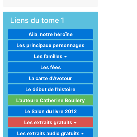
Liens du tome 1
Aila, notre héroïne
Les principaux personnages
Les familles
Les fées
La carte d'Avotour
Le début de l'histoire
L'auteure Catherine Boullery
Le Salon du livre 2012
Les extraits gratuits
Les extraits audio gratuits