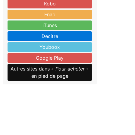
Kobo
Fnac
iTunes
Decitre
Youboox
Google Play
Autres sites dans «
Pour acheter
»
en pied de page