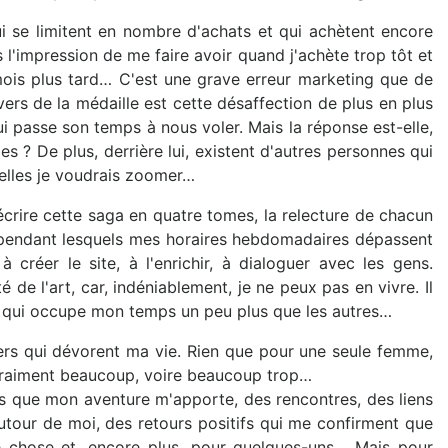
ui se limitent en nombre d'achats et qui achètent encore
rs l'impression de me faire avoir quand j'achète trop tôt et
 mois plus tard… C'est une grave erreur marketing que de
vers de la médaille est cette désaffection de plus en plus
i passe son temps à nous voler. Mais la réponse est-elle,
 ? De plus, derrière lui, existent d'autres personnes qui
uelles je voudrais zoomer…
à écrire cette saga en quatre tomes, la relecture de chacun
pendant lesquels mes horaires hebdomadaires dépassent
 créer le site, à l'enrichir, à dialoguer avec les gens.
é de l'art, car, indéniablement, je ne peux pas en vivre. Il
 qui occupe mon temps un peu plus que les autres…
rs qui dévorent ma vie. Rien que pour une seule femme,
t vraiment beaucoup, voire beaucoup trop…
 que mon aventure m'apporte, des rencontres, des liens
utour de moi, des retours positifs qui me confirment que
 chose et, encore plus, pour quelques-uns… Mais pour