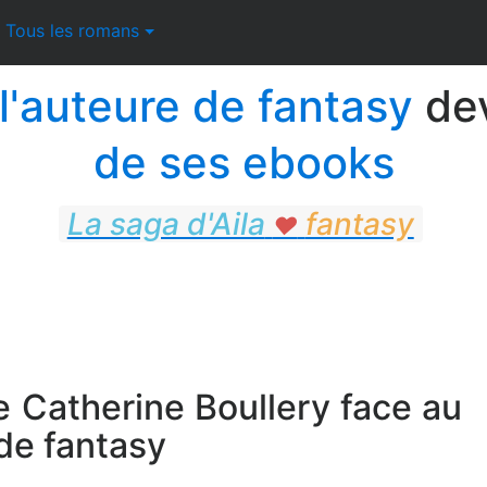
Tous les romans
l'auteure de fantasy
dev
de ses ebooks
La saga d'Aila
fantasy
♥
fantasy
e Catherine Boullery face au
de fantasy