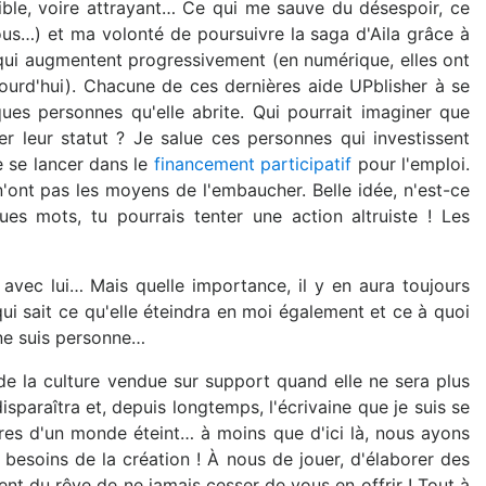
ible, voire attrayant… Ce qui me sauve du désespoir, ce
s…) et ma volonté de poursuivre la saga d'Aila grâce à
ui augmentent progressivement (en numérique, elles ont
jourd'hui). Chacune de ces dernières aide UPblisher à se
lques personnes qu'elle abrite. Qui pourrait imaginer que
er leur statut ? Je salue ces personnes qui investissent
e se lancer dans le
financement participatif
pour l'emploi.
n'ont pas les moyens de l'embaucher. Belle idée, n'est-ce
ques mots, tu pourrais tenter une action altruiste ! Les
 avec lui… Mais quelle importance, il y en aura toujours
i sait ce qu'elle éteindra en moi également et ce à quoi
 ne suis personne…
 de la culture vendue sur support quand elle ne sera plus
isparaîtra et, depuis longtemps, l'écrivaine que je suis se
res d'un monde éteint… à moins que d'ici là, nous ayons
besoins de la création ! À nous de jouer, d'élaborer des
nt du rêve de ne jamais cesser de vous en offrir ! Tout à