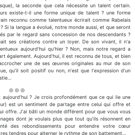
esque), la seconde que cela nécessite un talent certain.
leurs existe-t-il une forme unique de talent ? une forme
rivain reconnu comme talentueux écrirait comme Rabelais
 Si la langue a évolué, notre monde aussi, et que seront
qués par le regard sans concession de nos descendants ?
 ses créations contre un loyer. De son vivant, il n'a
lentueux aujourd'hui qu'hier ? Non, mais notre regard a
t également. Aujourd'hui, il est reconnu de tous, et bien
'accrocher une de ses œuvres originales au mur de son
e, qu'il soit positif ou non, n'est que l'expression d'un
stie…
◎ ◎ ◎
t aujourd'hui ? Je crois profondément que ce qui lie une
r) est un sentiment de partage entre celui qui offre et
e qui offre. J'ai bâti un monde différent pour que vous vous
nnages dont je voulais plus que tout qu'ils résonnent en
inventé des rebondissements pour entendre votre cœur
autres tendres pour alterner le rythme de son battement…