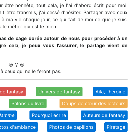
 être honnête, tout cela, je l'ai d'abord écrit pour moi.
ait être transmis, j'ai cessé d'hésiter. Partager avec ceux
à ma vie chaque jour, ce qui fait de moi ce que je suis,
le métier qui est le mien.
 pas de cage dorée autour de nous pour procéder à un
é cela, je peux vous l'assurer, le partage vient de
◎ ◎ ◎
à ceux qui ne le feront pas.
de fantasy
Univers de fantasy
Aila, l'héroïne
Salons du livre
Coups de cœur des lecteurs
flamme
Pourquoi écrire
Auteurs de fantasy
otos d'ambiance
Photos de papillons
Piratage