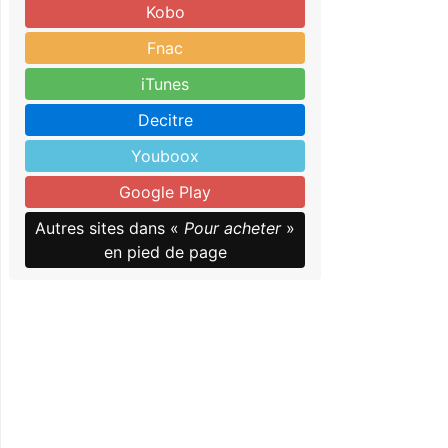
Kobo
Fnac
iTunes
Decitre
Youboox
Google Play
Autres sites dans «
Pour acheter
»
en pied de page