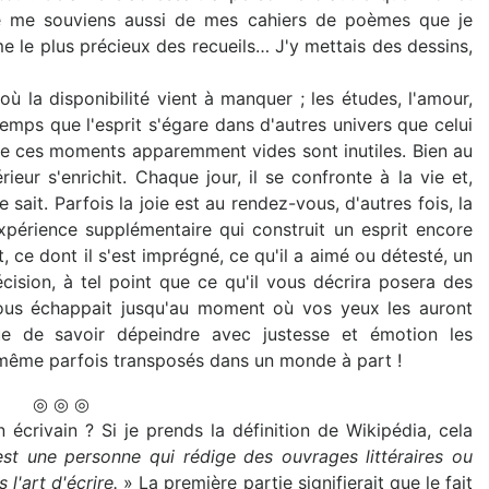
. Je me souviens aussi de mes cahiers de poèmes que je
e le plus précieux des recueils… J'y mettais des dessins,
 où la disponibilité vient à manquer ; les études, l'amour,
 temps que l'esprit s'égare dans d'autres univers que celui
que ces moments apparemment vides sont inutiles. Bien au
rieur s'enrichit. Chaque jour, il se confronte à la vie et,
e sait. Parfois la joie est au rendez-vous, d'autres fois, la
expérience supplémentaire qui construit un esprit encore
t, ce dont il s'est imprégné, ce qu'il a aimé ou détesté, un
récision, à tel point que ce qu'il vous décrira posera des
vous échappait jusqu'au moment où vos yeux les auront
que de savoir dépeindre avec justesse et émotion les
, même parfois transposés dans un monde à part !
◎ ◎ ◎
n écrivain ? Si je prends la définition de Wikipédia, cela
est une personne qui rédige des ouvrages littéraires ou
 l'art d'écrire.
» La première partie signifierait que le fait