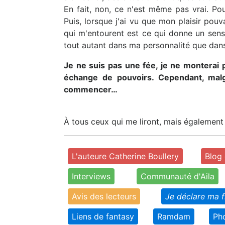
En fait, non, ce n'est même pas vrai. Pour
Puis, lorsque j'ai vu que mon plaisir pouv
qui m'entourent est ce qui donne un sens 
tout autant dans ma personnalité que dans 
Je ne suis pas une fée, je ne monterai
échange de pouvoirs. Cependant, malgr
commencer…
À tous ceux qui me liront, mais également 
L'auteure Catherine Boullery
Blog 
Interviews
Communauté d'Aila
Avis des lecteurs
Je déclare ma 
Liens de fantasy
Ramdam
Ph