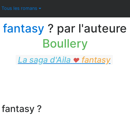
Tous les romans
a fantasy
? par l'auteure
Boullery
La saga d'Aila
fantasy
♥
fantasy
 fantasy ?