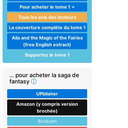
Pour acheter le tome 1
Tous les avis des lecteurs
La couverture complète du tome 1
Aila and the Magic of the Fairies
(free English extract)
Supportez le tome 1
… pour acheter la saga de
fantasy
ⓘ
UPblisher
Amazon (y compris version
brochée)
Bookeen